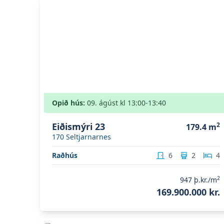
Opið hús:
09. ágúst
kl
13:00
-13:40
Eiðismýri 23
2
179.4
m
170
Seltjarnarnes
Raðhús
6
2
4
2
947
þ.kr./m
169.900.000 kr.