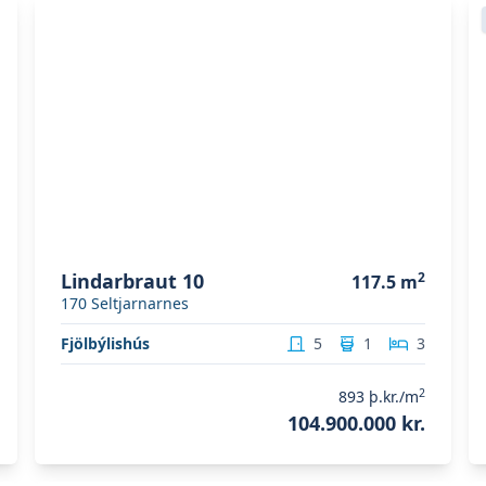
Skoða eignina
Lindarbraut 10
S
Lindarbraut 10
2
117.5
m
170
Seltjarnarnes
Fjölbýlishús
5
1
3
2
893
þ.kr./m
104.900.000 kr.