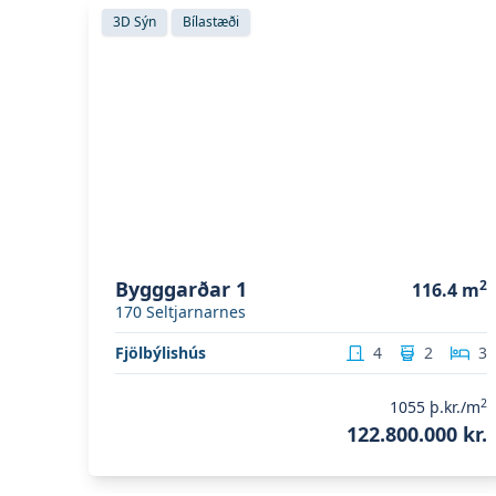
Skoða eignina
Bygggarðar 1
3D Sýn
Bílastæði
Bygggarðar 1
2
116.4
m
170
Seltjarnarnes
Fjölbýlishús
4
2
3
2
1055
þ.kr./m
122.800.000 kr.