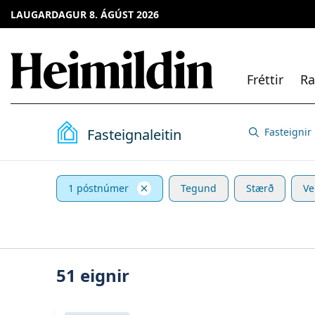
LAUGARDAGUR 8. ÁGÚST 2026
Fréttir
Ra
Fasteignaleitin
Fasteignir
1 póstnúmer
Tegund
Stærð
Ve
51
eignir
Skoða eignina
Miðbraut 17