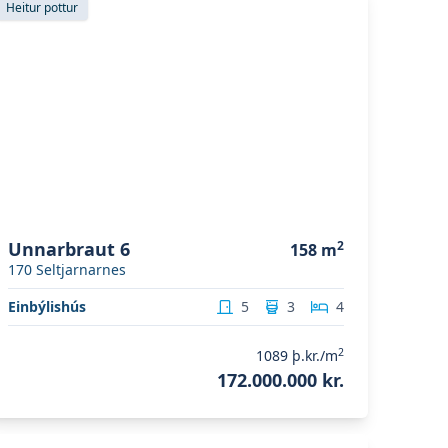
Heitur pottur
Unnarbraut 6
2
158
m
170
Seltjarnarnes
Einbýlishús
5
3
4
2
1089
þ.kr./m
172.000.000 kr.
koða eignina
Hrólfsskálamelur 12