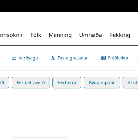
nnsóknir
Fólk
Menning
Umræða
Þekking
Verðsaga
Fasteignasalar
Fróðleikur
rð
Fermetraverð
Herbergi
Byggingarár
Arkit
Skoða eignina
Vallarbraut 24
S