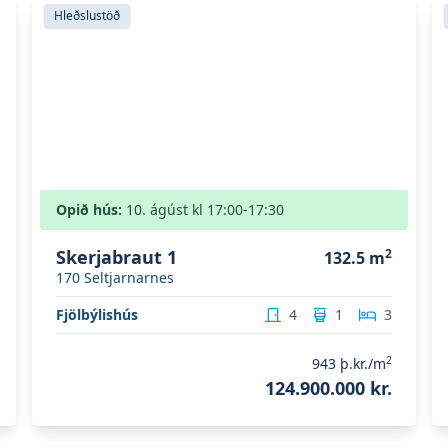
Skoða eignina
Skerjabraut 1
S
Hleðslustöð
Opið hús:
10. ágúst
kl
17:00
-17:30
Skerjabraut 1
2
132.5
m
170
Seltjarnarnes
Fjölbýlishús
4
1
3
2
943
þ.kr./m
124.900.000 kr.