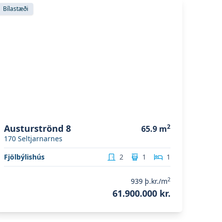
koða eignina
Austurströnd 8
Bílastæði
Austurströnd 8
2
65.9
m
170
Seltjarnarnes
Fjölbýlishús
2
1
1
2
939
þ.kr./m
61.900.000 kr.