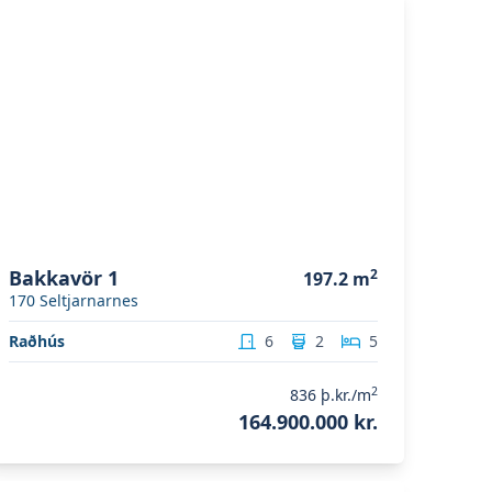
Bakkavör 1
2
197.2
m
170
Seltjarnarnes
Raðhús
6
2
5
2
836
þ.kr./m
164.900.000 kr.