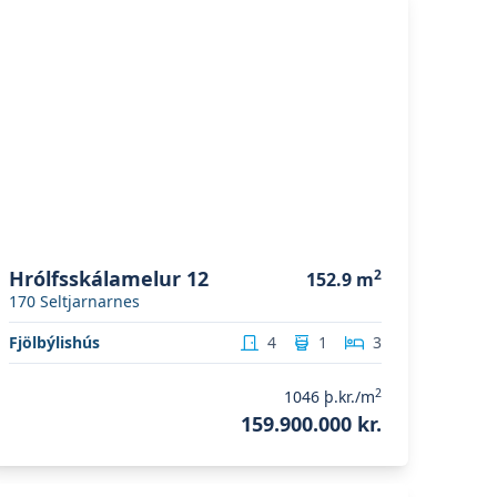
Hrólfsskálamelur 12
2
152.9
m
170
Seltjarnarnes
Fjölbýlishús
4
1
3
2
1046
þ.kr./m
159.900.000 kr.
koða eignina
Bakkavör 1