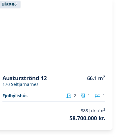
koða eignina
Austurströnd 12
Bílastæði
Austurströnd 12
2
66.1
m
170
Seltjarnarnes
Fjölbýlishús
2
1
1
2
888
þ.kr./m
58.700.000 kr.