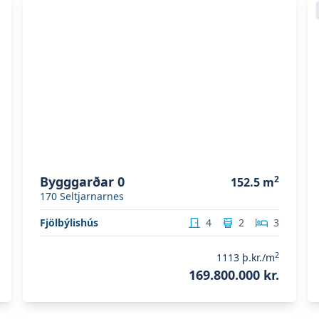
Skoða eignina
Bygggarðar 0
S
Bygggarðar 0
2
152.5
m
170
Seltjarnarnes
Fjölbýlishús
4
2
3
2
1113
þ.kr./m
169.800.000 kr.