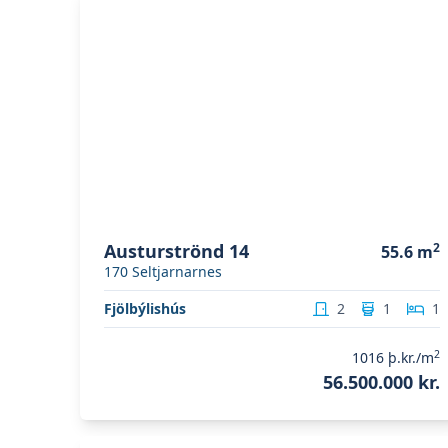
Austurströnd 14
2
55.6
m
170
Seltjarnarnes
Fjölbýlishús
2
1
1
2
1016
þ.kr./m
56.500.000 kr.
Skoða eignina
Eiðismýri 23