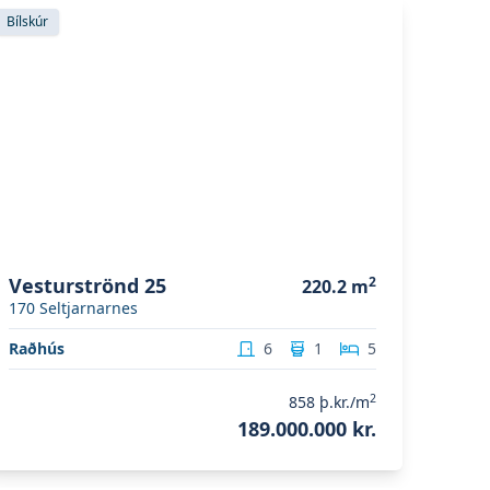
koða eignina
Vesturströnd 25
Bílskúr
Vesturströnd 25
2
220.2
m
170
Seltjarnarnes
Raðhús
6
1
5
2
858
þ.kr./m
189.000.000 kr.