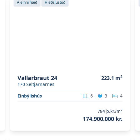
Á einni hæð
Hleðslustöð
Vallarbraut 24
2
223.1
m
170
Seltjarnarnes
Einbýlishús
6
3
4
2
784
þ.kr./m
174.900.000 kr.
Skoða eignina
Kirkjubraut 19
S