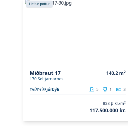
Skoða eignina
Miðbraut 17
Heitur pottur
Miðbraut 17
2
140.2
m
170
Seltjarnarnes
Tví/Þrí/Fjórbýli
5
1
3
2
838
þ.kr./m
117.500.000 kr.