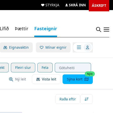
STYRKJA
SKRÁ INN
ÁSKRIFT
Lífið
Þættir
Fasteignir
Opn
Opna valmynd
Eignavaktin
Mínar eignir
ekt
Fleiri síur
Fela
Nýtt
Ný leit
Vista leit
Sýna kort
Raða eftir
koða eignina
Unnarbraut 6