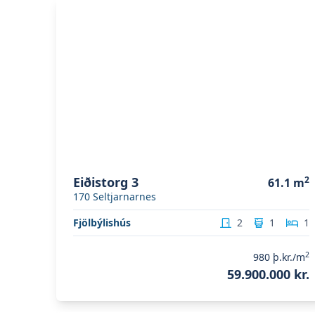
Skoða eignina
Eiðistorg 3
Eiðistorg 3
2
61.1
m
170
Seltjarnarnes
Fjölbýlishús
2
1
1
2
980
þ.kr./m
59.900.000 kr.