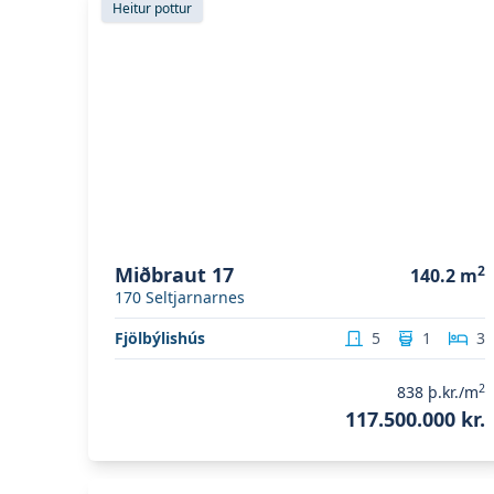
Heitur pottur
Miðbraut 17
2
140.2
m
170
Seltjarnarnes
Fjölbýlishús
5
1
3
2
838
þ.kr./m
117.500.000 kr.
Skoða eignina
Austurströnd 14