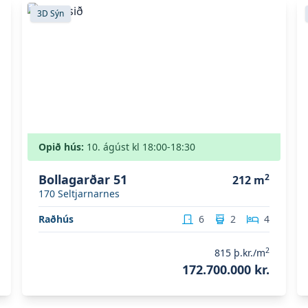
Skoða eignina
Bollagarðar 51
S
3D Sýn
Opið hús:
10. ágúst
kl
18:00
-18:30
Bollagarðar 51
2
212
m
170
Seltjarnarnes
Raðhús
6
2
4
2
815
þ.kr./m
172.700.000 kr.