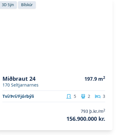
koða eignina
Miðbraut 24
3D Sýn
Bílskúr
Miðbraut 24
2
197.9
m
170
Seltjarnarnes
Tví/Þrí/Fjórbýli
5
2
3
2
793
þ.kr./m
156.900.000 kr.