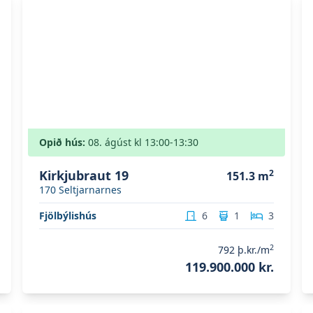
Opið hús:
08. ágúst
kl
13:00
-13:30
Kirkjubraut 19
2
151.3
m
170
Seltjarnarnes
Fjölbýlishús
6
1
3
2
792
þ.kr./m
119.900.000 kr.
Skoða eignina
Skólabraut 3
S