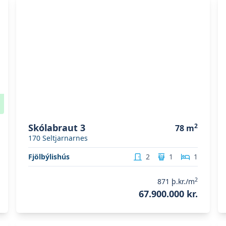
Skólabraut 3
2
78
m
170
Seltjarnarnes
Fjölbýlishús
2
1
1
2
871
þ.kr./m
67.900.000 kr.