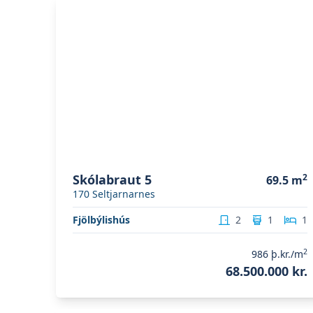
Skoða eignina
Skólabraut 5
Skólabraut 5
2
69.5
m
170
Seltjarnarnes
Fjölbýlishús
2
1
1
2
986
þ.kr./m
68.500.000 kr.