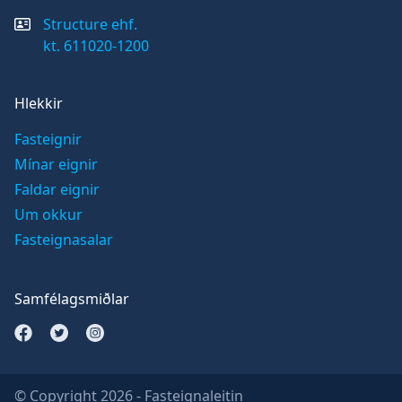
Structure ehf.
kt. 611020-1200
Hlekkir
Fasteignir
Mínar eignir
Faldar eignir
Um okkur
Fasteignasalar
Samfélagsmiðlar
Opna Facebook síðu
Opna Twitter síðu
Opna Instagram síðu
© Copyright
2026
- Fasteignaleitin