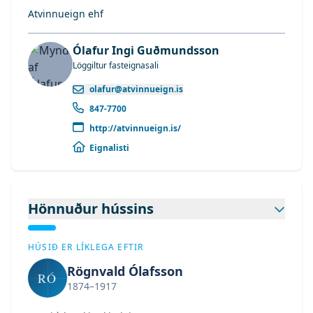
Atvinnueign ehf
Ólafur Ingi Guðmundsson
Löggiltur fasteignasali
olafur@atvinnueign.is
847-7700
http://atvinnueign.is/
Eignalisti
Hönnuður hússins
HÚSIÐ ER LÍKLEGA EFTIR
Rögnvald Ólafsson
RÓ
1874–1917