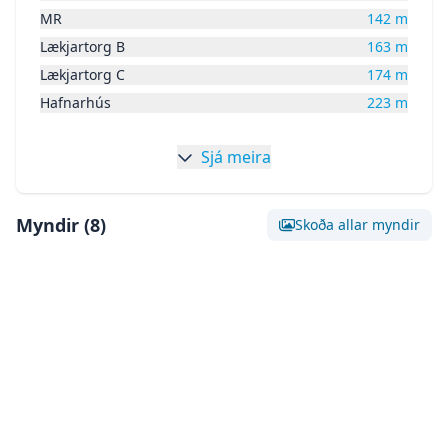
MR
142
m
Lækjartorg B
163
m
Lækjartorg C
174
m
Hafnarhús
223
m
Sjá meira
Myndir (
8
)
Skoða allar myndir
Skoða stóra mynd af:
Mynd 0
Skoða stóra mynd af:
Mynd 1
Skoða stóra mynd af:
Mynd 2
Skoða stóra mynd af:
Mynd 3
Skoða stóra mynd af:
Mynd 4
Skoða stóra mynd af:
Mynd 5