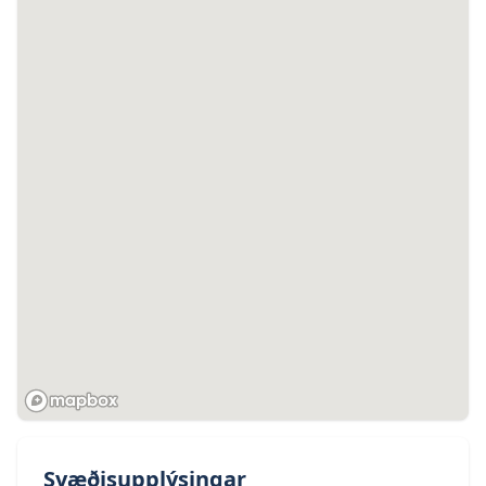
Svæðisupplýsingar