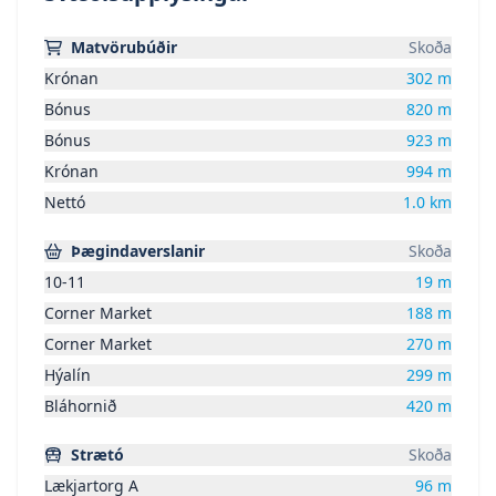
Matvörubúðir
Skoða
Krónan
302
m
Bónus
820
m
Bónus
923
m
Krónan
994
m
Nettó
1.0
km
Þægindaverslanir
Skoða
10-11
19
m
Corner Market
188
m
Corner Market
270
m
Hýalín
299
m
Bláhornið
420
m
Strætó
Skoða
Lækjartorg A
96
m