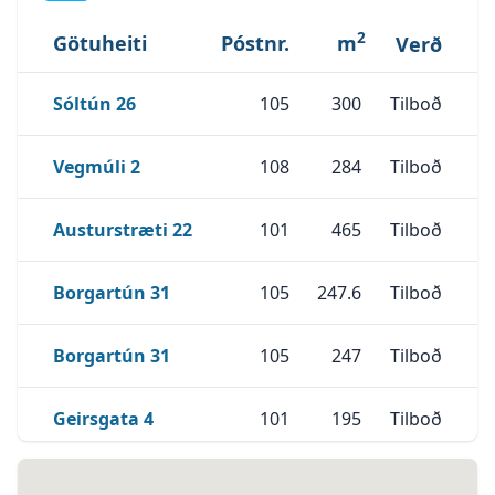
2
Götuheiti
Póstnr.
m
Verð
Skoða Eignina
Sóltún 26
Sóltún 26
105
300
Tilboð
Skoða Eignina
Vegmúli 2
Vegmúli 2
108
284
Tilboð
Skoða Eignina
Austurstræti 22
Austurstræti 22
101
465
Tilboð
Skoða Eignina
Borgartún 31
Borgartún 31
105
247.6
Tilboð
Skoða Eignina
Borgartún 31
Borgartún 31
105
247
Tilboð
Skoða Eignina
Geirsgata 4
Geirsgata 4
101
195
Tilboð