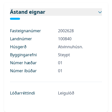
Ástand eignar
Fasteignanúmer
2002628
Landnúmer
100840
Húsgerð
Atvinnuhúsn.
Byggingarefni
Steypt
Númer hæðar
01
Númer íbúðar
01
Lóðarréttindi
Leigulóð