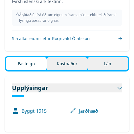
Fyrsti íslenski arkitektinn.
Ályktað út frá öðrum eignum í sama húsi – ekki tekið fram í
lýsingu þessarar eignar.
Sjá allar eignir eftir
Rögnvald Ólafsson
Fasteign
Kostnaður
Lán
Upplýsingar
Byggt
1915
Jarðhæð