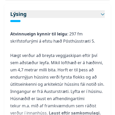
Lýsing
Atvinnueign kynnir til leigu
: 297 fm
skrifstofurými á efstu hæð Pósthússtræti 5.
Hægt verður að breyta veggjaskipan eftir því
sem aðstæður leyfa. Mikil lofthæð er á hæðinni,
um 4,7 metrar milli bita. Horft er til þess að
endurnýjun hússins verði fyrsta flokks og að
útlitseinkenni og arkitektúr hússins fái notið sín.
Inngangur er frá Austurstræti. Lyfta er í húsinu.
Húsnæðið er laust en afhendingartími
tekur m.a. mið af framkvæmdum sem ráðist
verður í innanhúss.
Laust eftir samkomulagi.