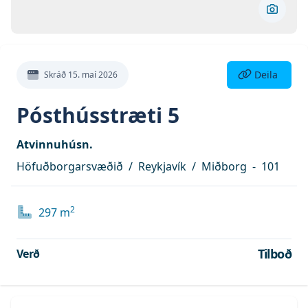
Skoða 
Deila eign
Deila
Skráð
15. maí 2026
Pósthússtræti 5
Atvinnuhúsn.
Höfuðborgarsvæðið
/
Reykjavík
/
Miðborg
-
101
2
297
m
Tilboð
Verð