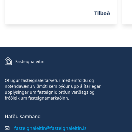
Tilboð
Fasteignaleitin
Öflugur fasteignaleitarvefur með einföldu og
notendavænu viðmóti sem býður upp á ítarlegar
upplýsingar um fasteignir, þróun verðlags og
fróðleik um fasteignamarkaðinn.
Hafðu samband
fasteignaleitin@fasteignaleitin.is