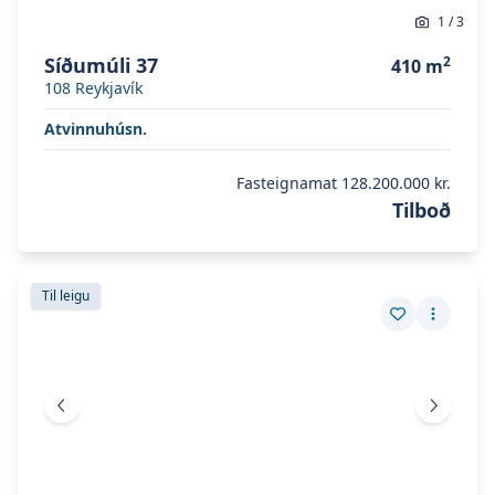
1
/
3
Síðumúli 37
2
410
m
108
Reykjavík
Atvinnuhúsn.
Fasteignamat
128.200.000 kr.
Tilboð
Skoða eignina
Sóltún 26
Skoða eignina
Sóltún 26
Til leigu
Vista eign
Fleiri a
Fyrri mynd
Næsta 