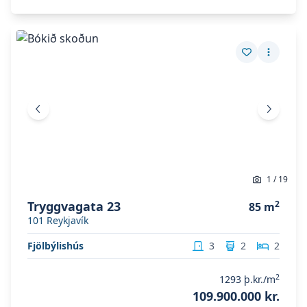
Skoða eignina
Tryggvagata 23
Skoða eignina
Tryggvagata 23
Vista eign
Fleiri a
Fyrri mynd
Næsta 
1
/
19
Tryggvagata 23
2
85
m
101
Reykjavík
Fjölbýlishús
3
2
2
2
1293
þ.kr./m
109.900.000 kr.