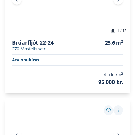
Fyrri mynd
Næsta 
1
/
12
Brúarfljót 22-24
2
25.6
m
270
Mosfellsbær
Atvinnuhúsn.
2
4
þ.kr./m
95.000 kr.
Skoða eignina
Tónahvarf 3 Skt. Leiga
Skoða eignina
Tónahvarf 3 Skt. Leiga
Vista eign
Fleiri a