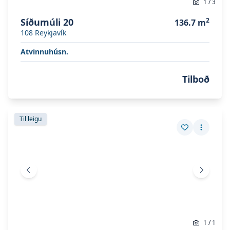
1
/
3
Síðumúli 20
2
136.7
m
108
Reykjavík
Atvinnuhúsn.
Tilboð
Skoða eignina
Hraunbær 117
Skoða eignina
Hraunbær 117
Til leigu
Vista eign
Fleiri a
Fyrri mynd
Næsta 
1
/
1