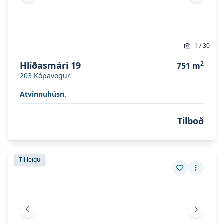
1
/
30
Hlíðasmári 19
2
751
m
203
Kópavogur
Atvinnuhúsn.
Tilboð
Skoða eignina
Hlíðasmári 19
Skoða eignina
Hlíðasmári 19
Til leigu
Vista eign
Fleiri a
Fyrri mynd
Næsta 