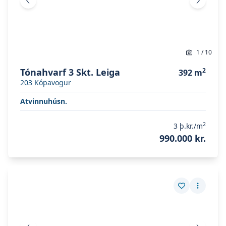
Fyrri mynd
Næsta 
1
/
10
Tónahvarf 3 Skt. Leiga
2
392
m
203
Kópavogur
Atvinnuhúsn.
2
3
þ.kr./m
990.000 kr.
Skoða eignina
Bugðufljót 6-8
Skoða eignina
Bugðufljót 6-8
Vista eign
Fleiri a