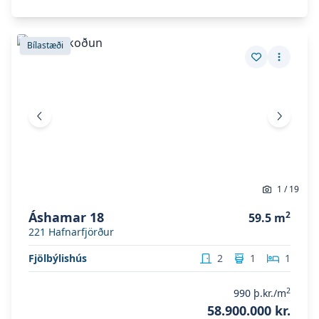
Skoða eignina
Áshamar 18
Skoða eignina
Áshamar 18
Bílastæði
Vista eign
Fleiri a
Fyrri mynd
Næsta 
1
/
19
Áshamar 18
2
59.5
m
221
Hafnarfjörður
Fjölbýlishús
2
1
1
2
990
þ.kr./m
58.900.000 kr.