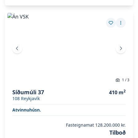
Skoða eignina
Síðumúli 37
Skoða eignina
Síðumúli 37
Vista eign
Fleiri a
Fyrri mynd
Næsta 
1
/
3
Síðumúli 37
2
410
m
108
Reykjavík
Atvinnuhúsn.
Fasteignamat
128.200.000 kr.
Tilboð