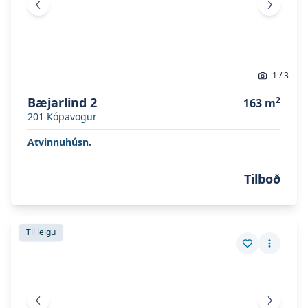
Fyrri mynd
Næsta 
1
/
3
Bæjarlind 2
2
163
m
201
Kópavogur
Atvinnuhúsn.
Tilboð
Skoða eignina
Hlíðasmári 19
Skoða eignina
Hlíðasmári 19
Til leigu
Vista eign
Fleiri a
Fyrri mynd
Næsta 