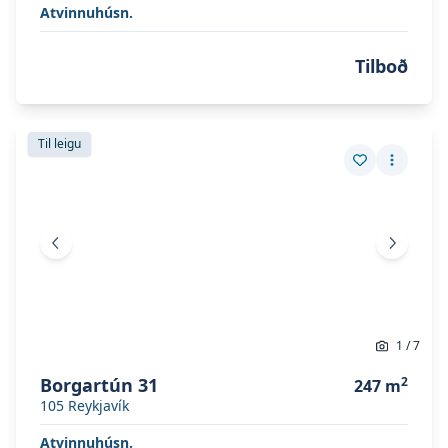
Atvinnuhúsn.
Tilboð
Skoða eignina
Borgartún 31
Skoða eignina
Borgartún 31
Til leigu
Vista eign
Fleiri a
Fyrri mynd
Næsta 
1
/
7
Borgartún 31
2
247
m
105
Reykjavík
Atvinnuhúsn.