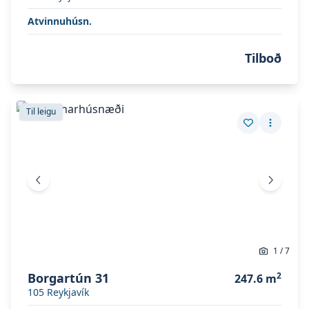
Atvinnuhúsn.
Tilboð
Skoða eignina
Borgartún 31
Skoða eignina
Borgartún 31
Til leigu
Vista eign
Fleiri a
Fyrri mynd
Næsta 
1
/
7
Borgartún 31
2
247.6
m
105
Reykjavík