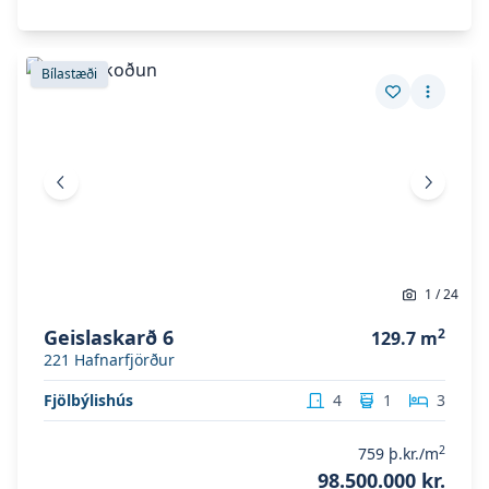
Skoða eignina
Geislaskarð 6
Skoða eignina
Geislaskarð 6
Bílastæði
Vista eign
Fleiri a
Fyrri mynd
Næsta 
1
/
24
Geislaskarð 6
2
129.7
m
221
Hafnarfjörður
Fjölbýlishús
4
1
3
2
759
þ.kr./m
98.500.000 kr.