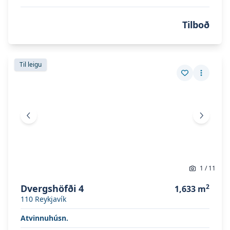
Tilboð
Skoða eignina
Dvergshöfði 4
Skoða eignina
Dvergshöfði 4
Til leigu
Vista eign
Fleiri a
Fyrri mynd
Næsta 
1
/
11
Dvergshöfði 4
2
1,633
m
110
Reykjavík
Atvinnuhúsn.