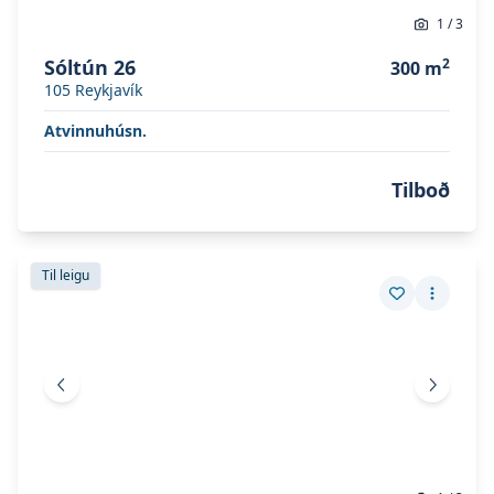
1
/
3
Sóltún 26
2
300
m
105
Reykjavík
Atvinnuhúsn.
Tilboð
Skoða eignina
Síðumúli 20
Skoða eignina
Síðumúli 20
Til leigu
Vista eign
Fleiri a
Fyrri mynd
Næsta 