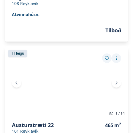
108
Reykjavík
Atvinnuhúsn.
Tilboð
Skoða eignina
Austurstræti 22
Skoða eignina
Austurstræti 22
Til leigu
Vista eign
Fleiri a
Fyrri mynd
Næsta 
1
/
14
Austurstræti 22
2
465
m
101
Reykjavík