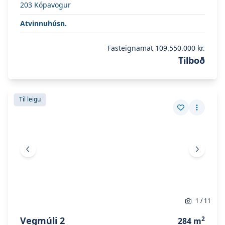
203
Kópavogur
Atvinnuhúsn.
Fasteignamat
109.550.000 kr.
Tilboð
Skoða eignina
Vegmúli 2
Skoða eignina
Vegmúli 2
Til leigu
Vista eign
Fleiri a
Fyrri mynd
Næsta 
1
/
11
Vegmúli 2
2
284
m