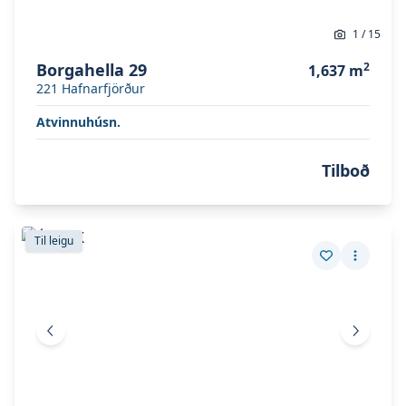
1
/
15
Borgahella 29
2
1,637
m
221
Hafnarfjörður
Atvinnuhúsn.
Tilboð
Skoða eignina
Síðumúli 37
Skoða eignina
Síðumúli 37
Til leigu
Vista eign
Fleiri a
Fyrri mynd
Næsta 