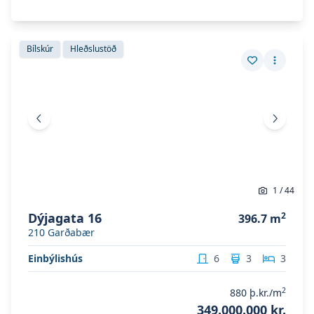
Skoða eignina
Dýjagata 16
Skoða eignina
Dýjagata 16
Bílskúr
Hleðslustöð
Vista eign
Fleiri a
Fyrri mynd
Næsta 
1
/
44
Dýjagata 16
2
396.7
m
210
Garðabær
Einbýlishús
6
3
3
2
880
þ.kr./m
349.000.000 kr.