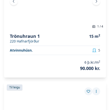
Fyrri mynd
Næsta 
1
/
4
Trönuhraun 1
2
15
m
220
Hafnarfjörður
Atvinnuhúsn.
5
2
6
þ.kr./m
90.000 kr.
Skoða eignina
Bæjarlind 2
Skoða eignina
Bæjarlind 2
Til leigu
Vista eign
Fleiri a