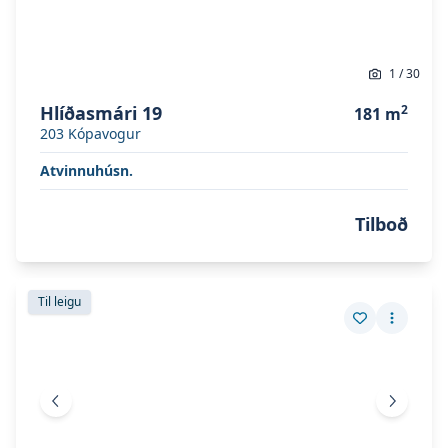
1
/
30
Hlíðasmári 19
2
181
m
203
Kópavogur
Atvinnuhúsn.
Tilboð
Skoða eignina
Hlíðasmári 19
Skoða eignina
Hlíðasmári 19
Til leigu
Vista eign
Fleiri a
Fyrri mynd
Næsta 