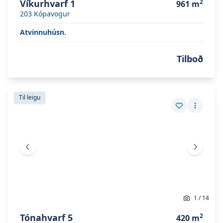
Víkurhvarf 1
2
961
m
203
Kópavogur
Atvinnuhúsn.
Tilboð
Skoða eignina
Tónahvarf 5
Skoða eignina
Tónahvarf 5
Til leigu
Vista eign
Fleiri a
Fyrri mynd
Næsta 
1
/
14
Tónahvarf 5
2
420
m