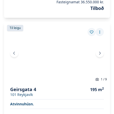
Fasteignamat
36.550.000 kr.
Tilboð
Skoða eignina
Geirsgata 4
Skoða eignina
Geirsgata 4
Til leigu
Vista eign
Fleiri a
Fyrri mynd
Næsta 
1
/
9
Geirsgata 4
2
195
m
101
Reykjavík
Atvinnuhúsn.