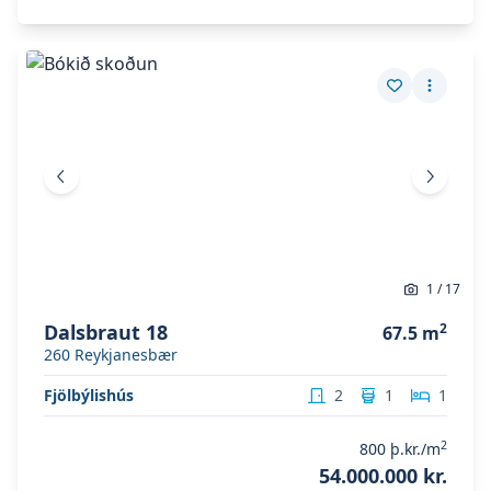
Skoða eignina
Dalsbraut 18
Skoða eignina
Dalsbraut 18
Vista eign
Fleiri a
Fyrri mynd
Næsta 
1
/
17
Dalsbraut 18
2
67.5
m
260
Reykjanesbær
Fjölbýlishús
2
1
1
2
800
þ.kr./m
54.000.000 kr.