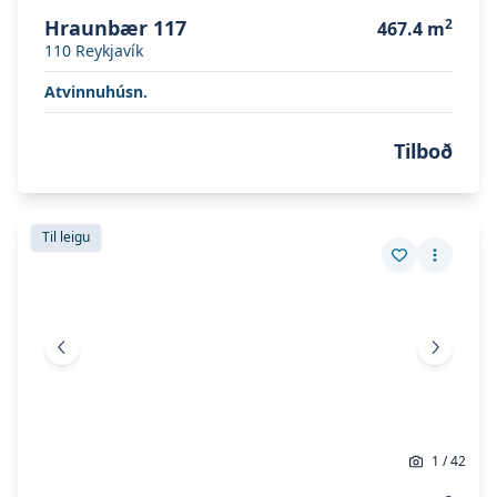
Hraunbær 117
2
467.4
m
110
Reykjavík
Atvinnuhúsn.
Tilboð
Skoða eignina
Víkurhvarf 1
Skoða eignina
Víkurhvarf 1
Til leigu
Vista eign
Fleiri a
Fyrri mynd
Næsta 
1
/
42