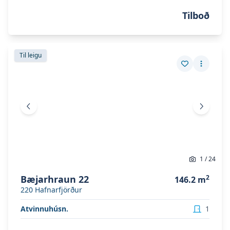
Tilboð
Skoða eignina
Bæjarhraun 22
Skoða eignina
Bæjarhraun 22
Til leigu
Vista eign
Fleiri a
Fyrri mynd
Næsta 
1
/
24
Bæjarhraun 22
2
146.2
m
220
Hafnarfjörður
Atvinnuhúsn.
1