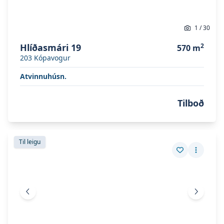
1
/
30
Hlíðasmári 19
2
570
m
203
Kópavogur
Atvinnuhúsn.
Tilboð
Skoða eignina
Borgahella 29
Skoða eignina
Borgahella 29
Til leigu
Vista eign
Fleiri a
Fyrri mynd
Næsta 