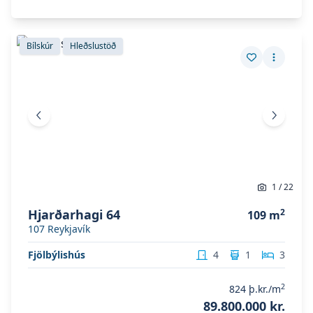
Skoða eignina
Hjarðarhagi 64
Skoða eignina
Hjarðarhagi 64
Bílskúr
Hleðslustöð
Vista eign
Fleiri a
Fyrri mynd
Næsta 
1
/
22
Hjarðarhagi 64
2
109
m
107
Reykjavík
Fjölbýlishús
4
1
3
2
824
þ.kr./m
89.800.000 kr.