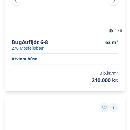
Fyrri mynd
Næsta 
1
/
6
Bugðufljót 6-8
2
63
m
270
Mosfellsbær
Atvinnuhúsn.
2
3
þ.kr./m
210.000 kr.
Skoða eignina
Trönuhraun 1
Skoða eignina
Trönuhraun 1
Vista eign
Fleiri a