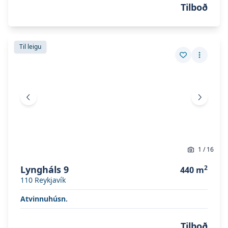
Tilboð
Skoða eignina
Lyngháls 9
Skoða eignina
Lyngháls 9
Til leigu
Vista eign
Fleiri a
Fyrri mynd
Næsta 
1
/
16
Lyngháls 9
2
440
m
110
Reykjavík
Atvinnuhúsn.
Tilboð