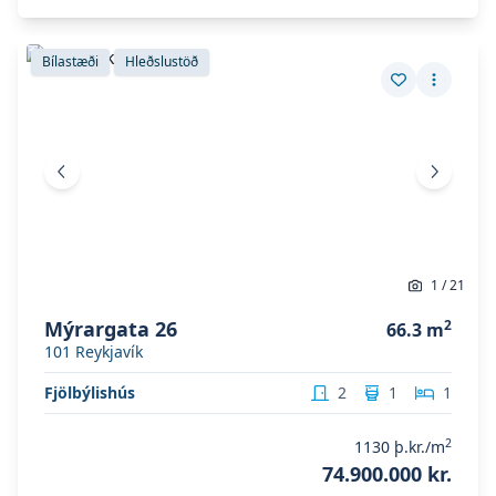
Skoða eignina
Mýrargata 26
Skoða eignina
Mýrargata 26
Bílastæði
Hleðslustöð
Vista eign
Fleiri a
Fyrri mynd
Næsta 
1
/
21
Mýrargata 26
2
66.3
m
101
Reykjavík
Fjölbýlishús
2
1
1
2
1130
þ.kr./m
74.900.000 kr.