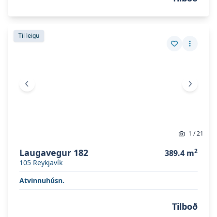
Skoða eignina
Laugavegur 182
Skoða eignina
Laugavegur 182
Til leigu
Vista eign
Fleiri a
Fyrri mynd
Næsta 
1
/
21
Laugavegur 182
2
389.4
m
105
Reykjavík
Atvinnuhúsn.
Tilboð