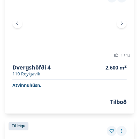
Vista eign
Fleiri a
Fyrri mynd
Næsta 
1
/
12
Dvergshöfði 4
2
2,600
m
110
Reykjavík
Atvinnuhúsn.
Tilboð
Skoða eignina
Dvergshöfði 4
Skoða eignina
Dvergshöfði 4
Til leigu
Vista eign
Fleiri a