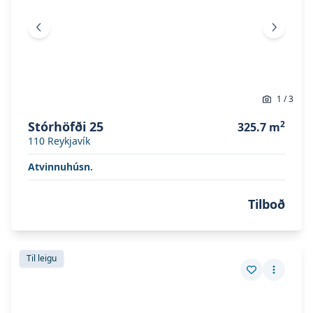
Fyrri mynd
Næsta 
1
/
3
Stórhöfði 25
2
325.7
m
110
Reykjavík
Atvinnuhúsn.
Tilboð
Skoða eignina
Stórhöfði 17
Skoða eignina
Stórhöfði 17
Til leigu
Vista eign
Fleiri a