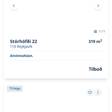
Fyrri mynd
Næsta 
1
/
1
Stórhöfði 22
2
319
m
110
Reykjavík
Atvinnuhúsn.
Tilboð
Skoða eignina
Stórhöfði 17
Skoða eignina
Stórhöfði 17
Til leigu
Vista eign
Fleiri a