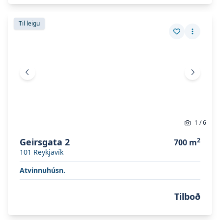
Skoða eignina
Geirsgata 2
Skoða eignina
Geirsgata 2
Til leigu
Vista eign
Fleiri a
Fyrri mynd
Næsta 
1
/
6
Geirsgata 2
2
700
m
101
Reykjavík
Atvinnuhúsn.
Tilboð