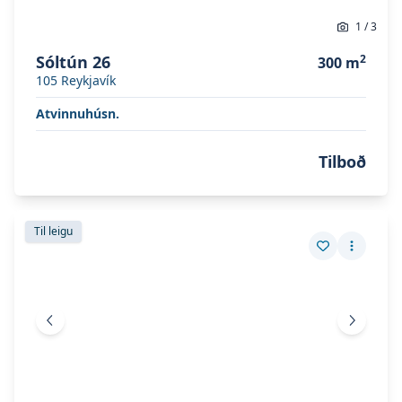
1
/
3
Sóltún 26
2
300
m
105
Reykjavík
Atvinnuhúsn.
Tilboð
Skoða eignina
Síðumúli 20
Skoða eignina
Síðumúli 20
Til leigu
Vista eign
Fleiri a
Fyrri mynd
Næsta 