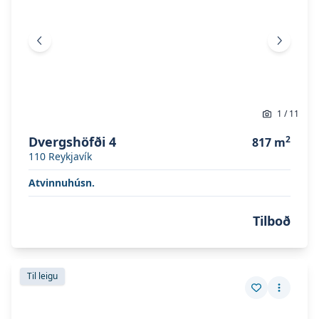
Fyrri mynd
Næsta 
1
/
11
Dvergshöfði 4
2
817
m
110
Reykjavík
Atvinnuhúsn.
Tilboð
Skoða eignina
Stórhöfði 25
Skoða eignina
Stórhöfði 25
Til leigu
Vista eign
Fleiri a