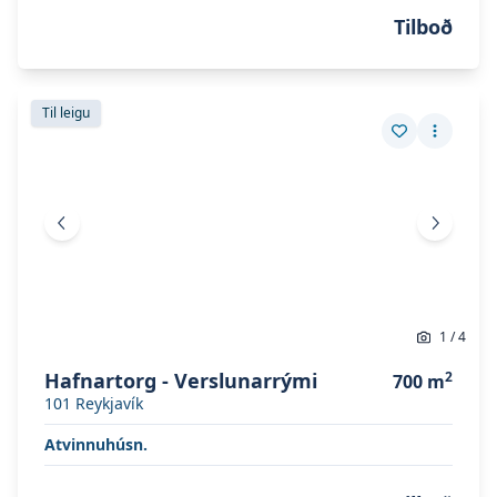
Tilboð
Skoða eignina
Hafnartorg - verslunarrými
Skoða eignina
Hafnartorg - verslunarrými
Til leigu
Vista eign
Fleiri a
Fyrri mynd
Næsta 
1
/
4
Hafnartorg - Verslunarrými
2
700
m
101
Reykjavík
Atvinnuhúsn.