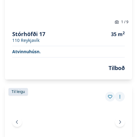
1
/
9
Stórhöfði 17
2
35
m
110
Reykjavík
Atvinnuhúsn.
Tilboð
Skoða eignina
Korputún
Skoða eignina
Korputún
Til leigu
Vista eign
Fleiri a
Fyrri mynd
Næsta 