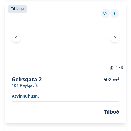
Skoða eignina
Geirsgata 2
Skoða eignina
Geirsgata 2
Til leigu
Vista eign
Fleiri a
Fyrri mynd
Næsta 
1
/
6
Geirsgata 2
2
502
m
101
Reykjavík
Atvinnuhúsn.
Tilboð
Skoða eignina
Dvergshöfði 4