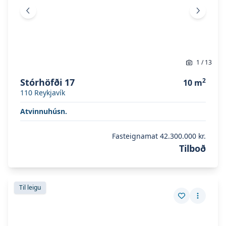
Fyrri mynd
Næsta 
1
/
13
Stórhöfði 17
2
10
m
110
Reykjavík
Atvinnuhúsn.
Fasteignamat
42.300.000 kr.
Tilboð
Skoða eignina
Stórhöfði 22
Skoða eignina
Stórhöfði 22
Til leigu
Vista eign
Fleiri a