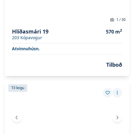
1
/
30
Hlíðasmári 19
2
570
m
203
Kópavogur
Atvinnuhúsn.
Tilboð
Skoða eignina
Borgahella 29
Skoða eignina
Borgahella 29
Til leigu
Vista eign
Fleiri a
Fyrri mynd
Næsta 