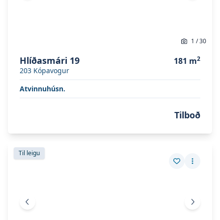
1
/
30
Hlíðasmári 19
2
181
m
203
Kópavogur
Atvinnuhúsn.
Tilboð
Skoða eignina
Hlíðasmári 19
Skoða eignina
Hlíðasmári 19
Til leigu
Vista eign
Fleiri a
Fyrri mynd
Næsta 