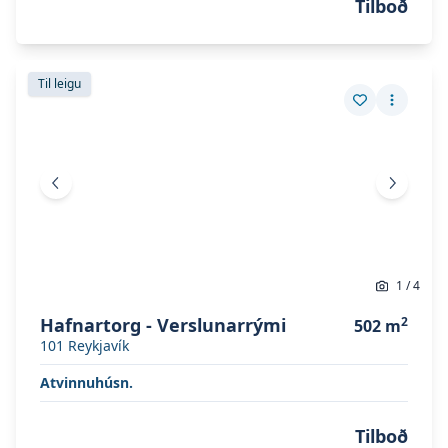
Tilboð
Skoða eignina
Hafnartorg - verslunarrými
Skoða eignina
Hafnartorg - verslunarrými
Til leigu
Vista eign
Fleiri a
Fyrri mynd
Næsta 
1
/
4
Hafnartorg - Verslunarrými
2
502
m
101
Reykjavík
Atvinnuhúsn.
Tilboð