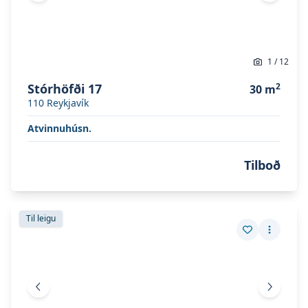
1
/
12
Stórhöfði 17
2
30
m
110
Reykjavík
Atvinnuhúsn.
Tilboð
Skoða eignina
Stórhöfði 17
Skoða eignina
Stórhöfði 17
Til leigu
Vista eign
Fleiri a
Fyrri mynd
Næsta 