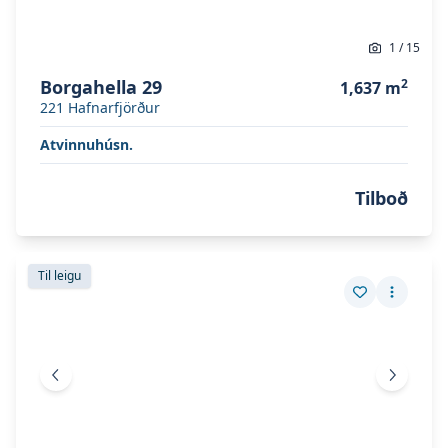
1
/
15
Borgahella 29
2
1,637
m
221
Hafnarfjörður
Atvinnuhúsn.
Tilboð
Skoða eignina
Sóltún 26
Skoða eignina
Sóltún 26
Til leigu
Vista eign
Fleiri a
Fyrri mynd
Næsta 