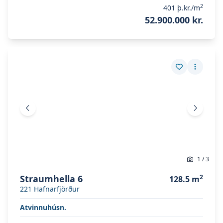
2
401
þ.kr./m
52.900.000 kr.
Skoða eignina
Straumhella 6
Skoða eignina
Straumhella 6
Vista eign
Fleiri a
Fyrri mynd
Næsta 
1
/
3
Straumhella 6
2
128.5
m
221
Hafnarfjörður
Atvinnuhúsn.