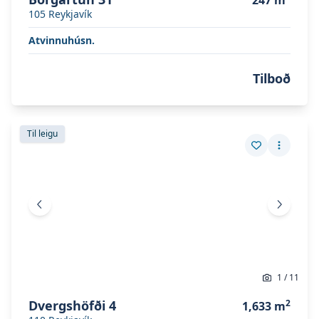
247
m
105
Reykjavík
Atvinnuhúsn.
Tilboð
Skoða eignina
Dvergshöfði 4
Skoða eignina
Dvergshöfði 4
Til leigu
Vista eign
Fleiri a
Fyrri mynd
Næsta 
1
/
11
Dvergshöfði 4
2
1,633
m