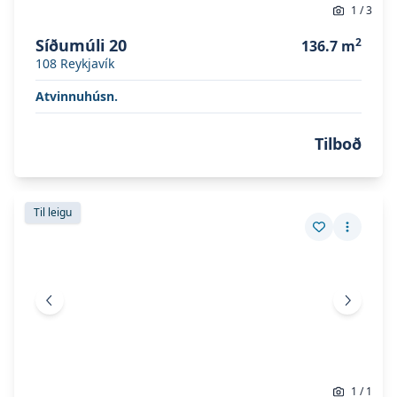
1
/
3
Síðumúli 20
2
136.7
m
108
Reykjavík
Atvinnuhúsn.
Tilboð
Skoða eignina
Hraunbær 117
Skoða eignina
Hraunbær 117
Til leigu
Vista eign
Fleiri a
Fyrri mynd
Næsta 
1
/
1