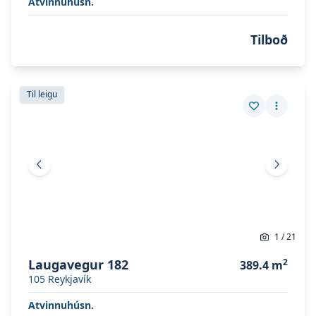
Atvinnuhúsn.
Tilboð
Skoða eignina
Laugavegur 182
Skoða eignina
Laugavegur 182
Til leigu
Vista eign
Fleiri a
Fyrri mynd
Næsta 
1
/
21
Laugavegur 182
2
389.4
m
105
Reykjavík
Atvinnuhúsn.