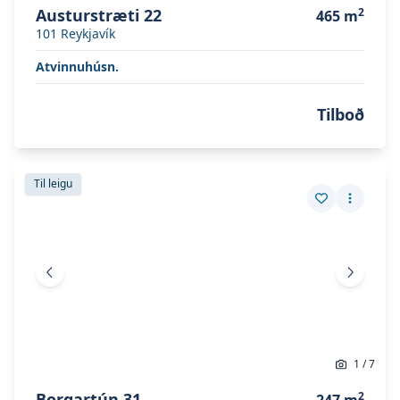
Austurstræti 22
2
465
m
101
Reykjavík
Atvinnuhúsn.
Tilboð
Skoða eignina
Borgartún 31
Skoða eignina
Borgartún 31
Til leigu
Vista eign
Fleiri a
Fyrri mynd
Næsta 
1
/
7
Borgartún 31
2