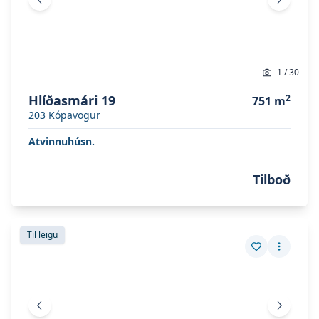
Fyrri mynd
Næsta 
1
/
30
Hlíðasmári 19
2
751
m
203
Kópavogur
Atvinnuhúsn.
Tilboð
Skoða eignina
Hlíðasmári 19
Skoða eignina
Hlíðasmári 19
Til leigu
Vista eign
Fleiri a
Fyrri mynd
Næsta 