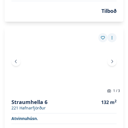
Tilboð
Skoða eignina
Straumhella 6
Skoða eignina
Straumhella 6
Vista eign
Fleiri a
Fyrri mynd
Næsta 
1
/
3
Straumhella 6
2
132
m
221
Hafnarfjörður
Atvinnuhúsn.