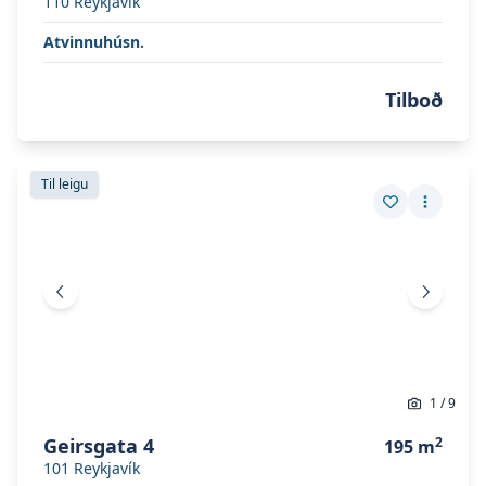
110
Reykjavík
Atvinnuhúsn.
Tilboð
Skoða eignina
Geirsgata 4
Skoða eignina
Geirsgata 4
Til leigu
Vista eign
Fleiri a
Fyrri mynd
Næsta 
1
/
9
Geirsgata 4
2
195
m
101
Reykjavík