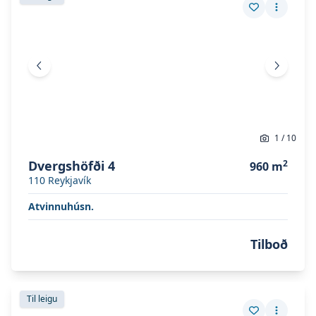
Vista eign
Fleiri a
Fyrri mynd
Næsta 
1
/
10
Dvergshöfði 4
2
960
m
110
Reykjavík
Atvinnuhúsn.
Tilboð
Skoða eignina
Dvergshöfði 4
Skoða eignina
Dvergshöfði 4
Til leigu