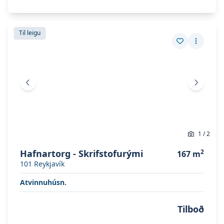
Skoða eignina
Hafnartorg - Skrifstofurými
Skoða eignina
Hafnartorg - Skrifstofurými
Til leigu
Vista eign
Fleiri a
Fyrri mynd
Næsta 
1
/
2
Hafnartorg - Skrifstofurými
2
167
m
101
Reykjavík
Atvinnuhúsn.
Tilboð