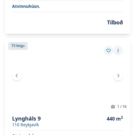
Atvinnuhúsn.
Tilboð
Skoða eignina
Lyngháls 9
Skoða eignina
Lyngháls 9
Til leigu
Vista eign
Fleiri a
Fyrri mynd
Næsta 
1
/
16
Lyngháls 9
2
440
m
110
Reykjavík