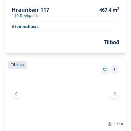
Hraunbær 117
2
467.4
m
110
Reykjavík
Atvinnuhúsn.
Tilboð
Skoða eignina
Tónahvarf 5
Skoða eignina
Tónahvarf 5
Til leigu
Vista eign
Fleiri a
Fyrri mynd
Næsta 
1
/
14