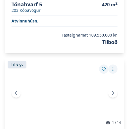
Tónahvarf 5
2
420
m
203
Kópavogur
Atvinnuhúsn.
Fasteignamat
109.550.000 kr.
Tilboð
Skoða eignina
Austurstræti 22
Skoða eignina
Austurstræti 22
Til leigu
Vista eign
Fleiri a
Fyrri mynd
Næsta 
1
/
14