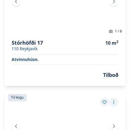
Fyrri mynd
Næsta 
1
/
8
Stórhöfði 17
2
10
m
110
Reykjavík
Atvinnuhúsn.
Tilboð
Skoða eignina
Stórhöfði 17
Skoða eignina
Stórhöfði 17
Til leigu
Vista eign
Fleiri a
Fyrri mynd
Næsta 