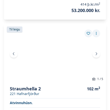
2
414
þ.kr./m
53.200.000 kr.
Skoða eignina
Straumhella 2
Skoða eignina
Straumhella 2
Til leigu
Vista eign
Fleiri a
Fyrri mynd
Næsta 
1
/
5
Straumhella 2
2
102
m
221
Hafnarfjörður
Atvinnuhúsn.