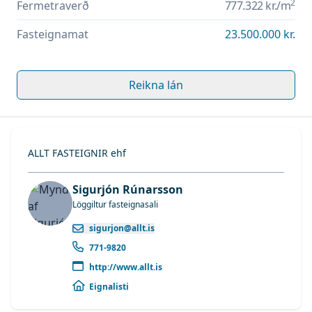
2
Fermetraverð
777.322 kr.
/m
Fasteignamat
23.500.000 kr.
Reikna lán
ALLT FASTEIGNIR ehf
Sigurjón Rúnarsson
Löggiltur fasteignasali
sigurjon@allt.is
771-9820
http://www.allt.is
Eignalisti