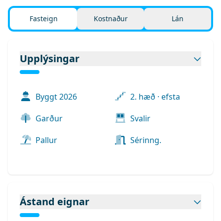
Fasteign
Kostnaður
Lán
Upplýsingar
Byggt
2026
2. hæð · efsta
Garður
Svalir
Pallur
Sérinng.
Ástand eignar