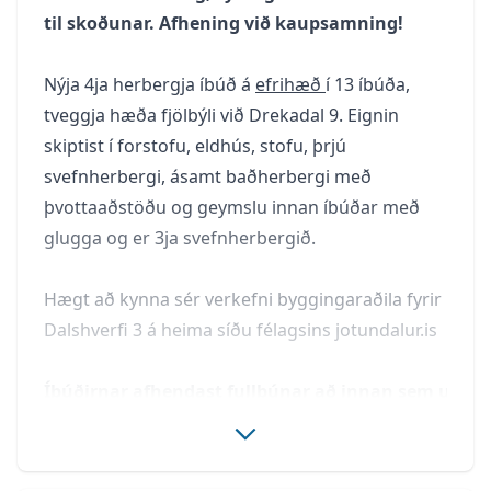
til skoðunar. Afhening við kaupsamning!
Nýja 4ja herbergja íbúð á
efrihæð
í 13 íbúða,
tveggja hæða fjölbýli við Drekadal 9. Eignin
skiptist í forstofu, eldhús, stofu, þrjú
svefnherbergi, ásamt baðherbergi með
þvottaaðstöðu og geymslu innan íbúðar með
glugga og er 3ja svefnherbergið.
Hægt að kynna sér verkefni byggingaraðila fyrir
Dalshverfi 3 á heima síðu félagsins
jotundalur.is
Íbúðirnar afhendast fullbúnar að innan sem utan, 
Nánari upplýsingar veitir/veita:
Dísa Edwards Löggiltur fasteignasali, í