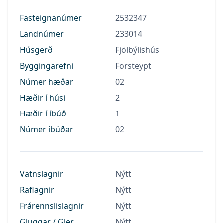
Fasteignanúmer
2532347
Landnúmer
233014
Húsgerð
Fjölbýlishús
Byggingarefni
Forsteypt
Númer hæðar
02
Hæðir í húsi
2
Hæðir í íbúð
1
Númer íbúðar
02
Vatnslagnir
Nýtt
Raflagnir
Nýtt
Frárennslislagnir
Nýtt
Gluggar / Gler
Nýtt