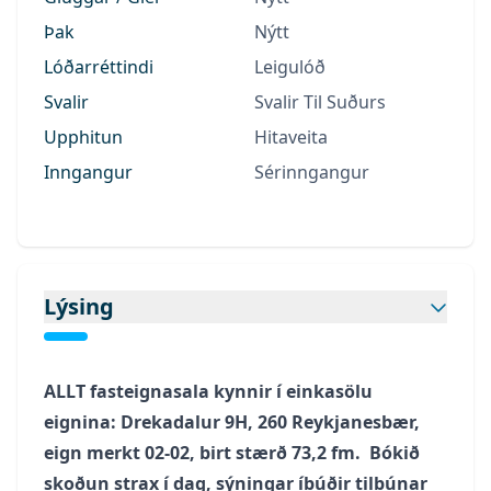
Þak
Nýtt
Lóðarréttindi
Leigulóð
Svalir
Svalir Til Suðurs
Upphitun
Hitaveita
Inngangur
Sérinngangur
Lýsing
ALLT
fasteignasala kynnir í einkasölu
eignina: Drekadalur 9H, 260 Reykjanesbær,
eign merkt 02-02, birt stærð 73,2 fm. Bókið
skoðun strax í dag, sýningar íbúðir tilbúnar