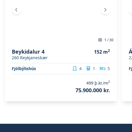
Fyrri mynd
Næsta mynd
1
/
30
Beykidalur 4
2
Á
152
m
260
Reykjanesbær
2
Fjölbýlishús
4
1
5
F
2
499
þ.kr./m
75.900.000 kr.