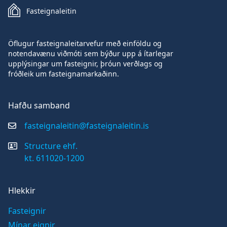
Fasteignaleitin
Öflugur fasteignaleitarvefur með einföldu og
notendavænu viðmóti sem býður upp á ítarlegar
upplýsingar um fasteignir, þróun verðlags og
fróðleik um fasteignamarkaðinn.
Hafðu samband
fasteignaleitin@fasteignaleitin.is
Structure ehf.
kt. 611020-1200
Hlekkir
Fasteignir
Mínar eignir