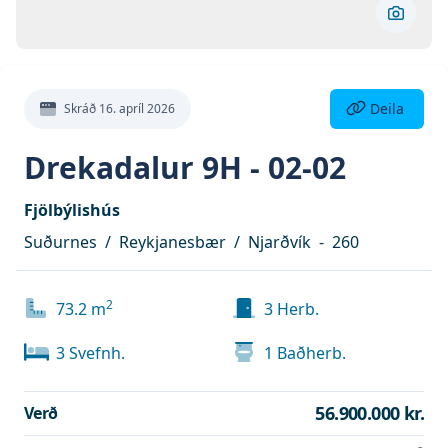
Skoða 
Deila eign
Deila
Skráð
16. apríl 2026
Drekadalur 9H - 02-02
Fjölbýlishús
Suðurnes
/
Reykjanesbær
/
Njarðvík
-
260
2
73.2
m
3
Herb.
3
Svefnh.
1
Baðherb.
56.900.000 kr.
Verð