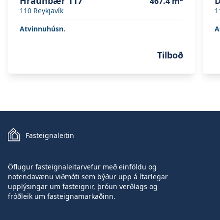
Hraunbær 117
D
467.4
m
110
Reykjavík
1
Atvinnuhúsn.
A
Tilboð
Fasteignaleitin
Öflugur fasteignaleitarvefur með einföldu og
notendavænu viðmóti sem býður upp á ítarlegar
upplýsingar um fasteignir, þróun verðlags og
fróðleik um fasteignamarkaðinn.