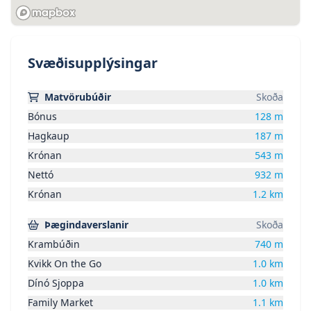
Svæðisupplýsingar
Matvörubúðir
Skoða
Bónus
128
m
Hagkaup
187
m
Krónan
543
m
Nettó
932
m
Krónan
1.2
km
Þægindaverslanir
Skoða
Krambúðin
740
m
Kvikk On the Go
1.0
km
Dínó Sjoppa
1.0
km
Family Market
1.1
km