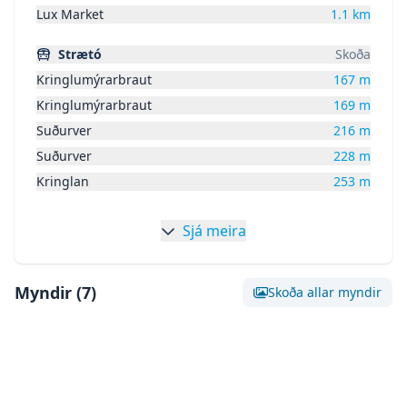
Lux Market
1.1
km
Strætó
Skoða
Kringlumýrarbraut
167
m
Kringlumýrarbraut
169
m
Suðurver
216
m
Suðurver
228
m
Kringlan
253
m
Sjá meira
Myndir (
7
)
Skoða allar myndir
Skoða stóra mynd af:
Mynd 0
Skoða stóra mynd af:
Mynd 1
Skoða stóra mynd af:
Mynd 2