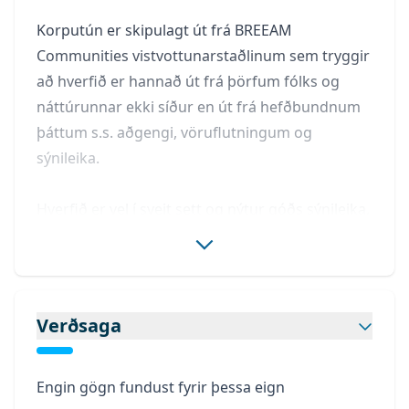
Korputún er skipulagt út frá BREEAM
Communities vistvottunarstaðlinum sem tryggir
að hverfið er hannað út frá þörfum fólks og
náttúrunnar ekki síður en út frá hefðbundnum
þáttum s.s. aðgengi, vöruflutningum og
sýnileika.
Hverfið er vel í sveit sett og nýtur góðs sýnileika,
um 30 þúsund bílar fara um Vesturlandsveg
daglega. Norðvestan við Korputún er 3.500 til
3.700 íbúða hverfi í skipulagsferli, áætla mætti
að íbúar þar verði um sjö þúsund.
Verðsaga
Borgarlína ásamt nýrri hjóla- og gönguleið er
Engin gögn fundust fyrir þessa eign
áformuð þvert gegnum hverfið með