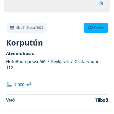
Skoða 
Deila eign
Deila
Skráð
15. maí 2026
Korputún
Atvinnuhúsn.
Höfuðborgarsvæðið
/
Reykjavík
/
Grafarvogur
-
112
2
7,000
m
Tilboð
Verð