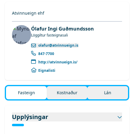
Atvinnueign ehf
Ólafur Ingi Guðmundsson
Löggiltur fasteignasali
olafur@atvinnueign.is
847-7700
http://atvinnueign.is/
Eignalisti
Fasteign
Kostnaður
Lán
Upplýsingar