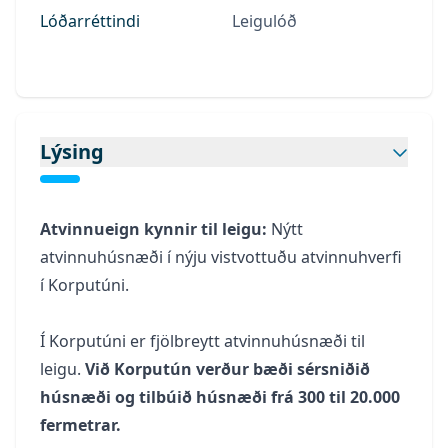
Lóðarréttindi
Leigulóð
Lýsing
Atvinnueign kynnir til leigu:
Nýtt
atvinnuhúsnæði í nýju vistvottuðu atvinnuhverfi
í Korputúni.
Í Korputúni er fjölbreytt atvinnuhúsnæði til
leigu.
Við Korputún verður bæði sérsniðið
húsnæði og tilbúið húsnæði frá 300 til 20.000
fermetrar.