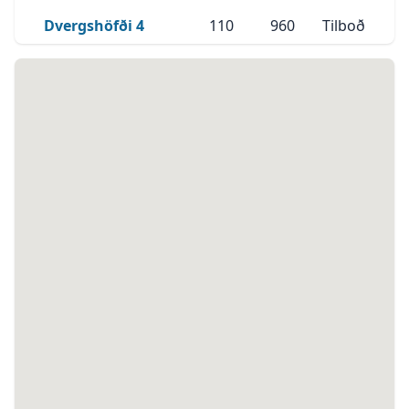
- Atvinnueignir eru okkar fag -
Skoða Eignina
Dvergshöfði 4
Dvergshöfði 4
110
960
Tilboð