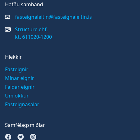
Hafðu samband
fasteignaleitin@fasteignaleitin.is
Structure ehf.
kt. 611020-1200
Hlekkir
Fasteignir
Mínar eignir
Faldar eignir
Um okkur
Fasteignasalar
Samfélagsmiðlar
Opna Facebook síðu
Opna Twitter síðu
Opna Instagram síðu