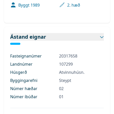
Byggt
1989
2. hæð
Ástand eignar
Fasteignanúmer
20317658
Landnúmer
107299
Húsgerð
Atvinnuhúsn.
Byggingarefni
Steypt
Númer hæðar
02
Númer íbúðar
01