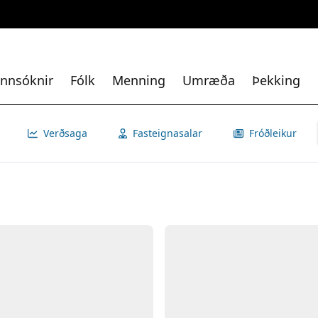
nnsóknir
Fólk
Menning
Umræða
Þekking
Verðsaga
Fasteignasalar
Fróðleikur
Opna
Myn