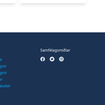
Samfélagsmiðlar
Opna Facebook síðu
Opna Twitter síðu
Opna Instagram síðu
ir
gnir
ignir
ur
asalar