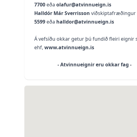
7700
eða
olafur@atvinnueign.is
Halldór Már Sverrisson
viðskiptafræðingur o
5599
eða
halldor@atvinnueign.is
Á vefsíðu okkar getur þú fundið fleiri eigni
ehf,
www.atvinnueign.is
- Atvinnueignir eru okkar fag -