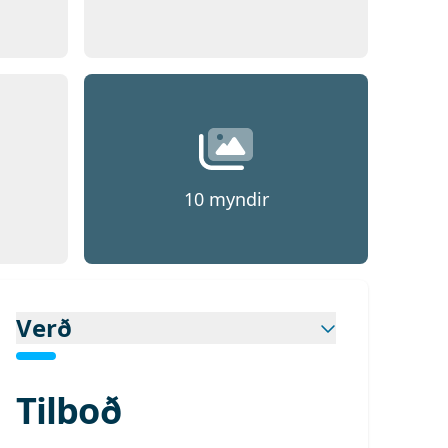
d 1
Opna
Mynd 1
10
myndir
Verð
Tilboð