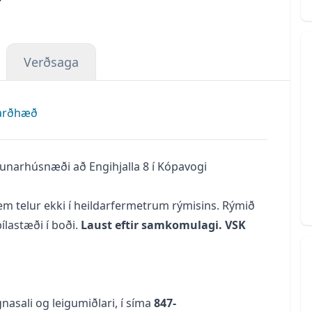
Verðsaga
arðhæð
slunarhúsnæði að Engihjalla 8 í Kópavogi
 sem telur ekki í heildarfermetrum rýmisins. Rýmið
ílastæði í boði.
Laust eftir samkomulagi. VSK
ignasali og leigumiðlari, í síma
847-