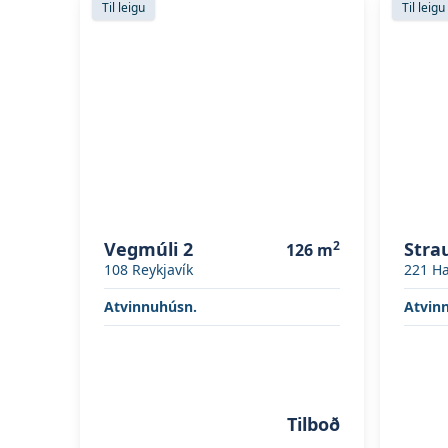
Til leigu
Til leigu
Vegmúli 2
2
Stra
126
m
108
Reykjavík
221
Ha
Atvinnuhúsn.
Atvin
Tilboð