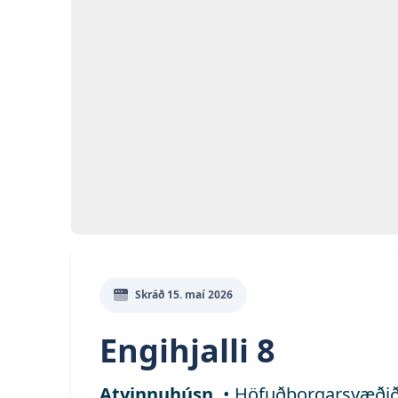
Opna
Myn
Skráð
15. maí 2026
Engihjalli 8
Atvinnuhúsn.
•
Höfuðborgarsvæði