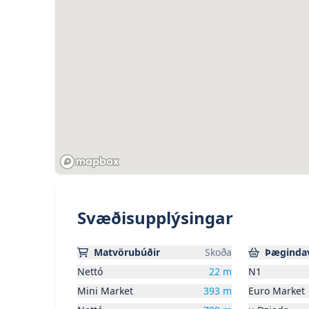
Svæðisupplýsingar
Matvörubúðir
Skoða
Þægindav
Nettó
22
m
N1
Mini Market
393
m
Euro Market