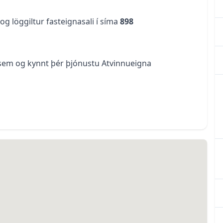
g löggiltur fasteignasali í síma
898
r sem og kynnt þér þjónustu Atvinnueigna