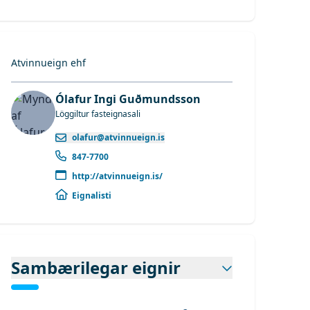
Atvinnueign ehf
Ólafur Ingi Guðmundsson
Löggiltur fasteignasali
olafur@atvinnueign.is
847-7700
http://atvinnueign.is/
Eignalisti
Sambærilegar eignir