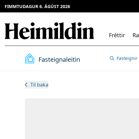
FIMMTUDAGUR 6. ÁGÚST 2026
Fréttir
Ra
Fasteignaleitin
Fasteignir
Til baka