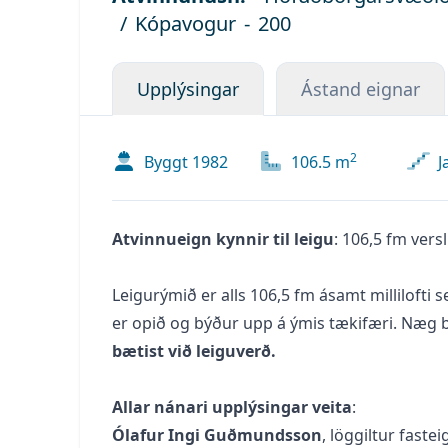
/
Kópavogur
-
200
Upplýsingar
Ástand eignar
2
Byggt
1982
106.5
m
J
Atvinnueign kynnir til leigu
: 106,5 fm ver
Leigurýmið er alls 106,5 fm ásamt millilofti
er opið og býður upp á ýmis tækifæri. Næg b
bætist við leiguverð.
Allar nánari upplýsingar veita
:
Ólafur Ingi Guðmundsson
, löggiltur faste