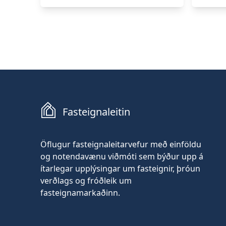
Fasteignaleitin
Öflugur fasteignaleitarvefur með einföldu
og notendavænu viðmóti sem býður upp á
ítarlegar upplýsingar um fasteignir, þróun
verðlags og fróðleik um
fasteignamarkaðinn.