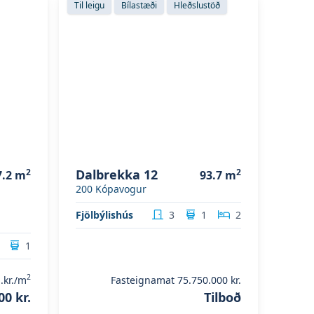
Til leigu
Bílastæði
Hleðslustöð
2
Dalbrekka 12
2
7.2
m
93.7
m
200
Kópavogur
Fjölbýlishús
3
1
2
1
2
.kr./m
Fasteignamat
75.750.000 kr.
00 kr.
Tilboð