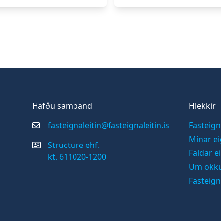
Hafðu samband
Hlekkir
fasteignaleitin@fasteignaleitin.is
Fasteign
Mínar ei
Structure ehf.
Faldar e
kt. 611020-1200
Um okk
Fasteign