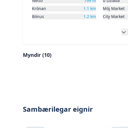
Nettó
799
m
u Dziada
Krónan
1.1
km
Mój Market
Bónus
1.2
km
City Market
Myndir (
10
)
Skoða stóra mynd af:
Mynd 2
Skoða stóra mynd af:
Mynd 5
Skoða stóra mynd af:
Mynd 8
Sambærilegar eignir
Skoða eignina
Vegmúli 2
Skoða ei