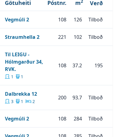
2
Götuheiti
Póstnr.
m
Verð
Skoða Eignina
Vegmúli 2
Vegmúli 2
108
126
Tilboð
Skoða Eignina
Straumhella 2
Straumhella 2
221
102
Tilboð
Til LEIGU -
Hólmgarður 34,
108
37.2
195
Skoða Eignina
TIL LEIGU - Hólmgarður 34, RVK.
RVK.
1
1
Skoða Eignina
Dalbrekka 12
Dalbrekka 12
200
93.7
Tilboð
3
1
2
Skoða Eignina
Vegmúli 2
Vegmúli 2
108
284
Tilboð
Skoða Eignina
Vegmúli 2
Vegmúli 2
108
285
Tilboð