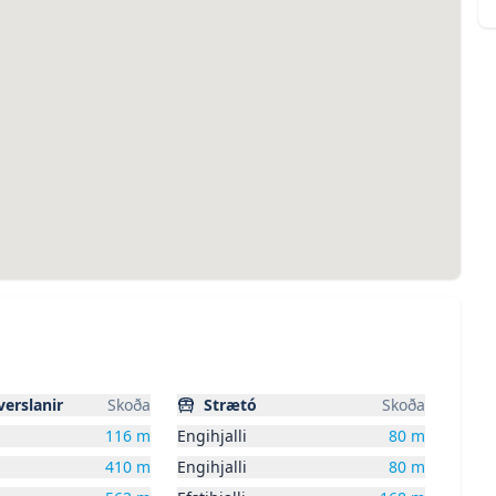
erslanir
Skoða
Strætó
Skoða
116
m
Engihjalli
80
m
410
m
Engihjalli
80
m