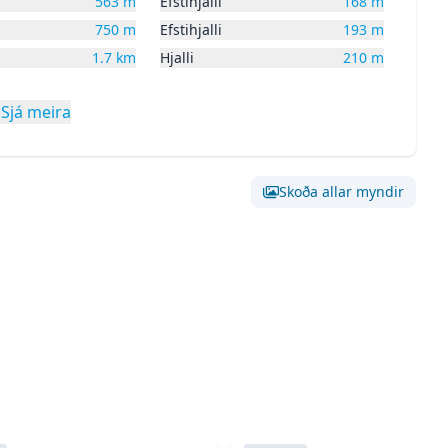
563
m
Efstihjalli
168
m
750
m
Efstihjalli
193
m
1.7
km
Hjalli
210
m
Sjá meira
Skoða allar myndir
Skoða stóra mynd af:
Mynd 0
Skoða stóra mynd af
Skoða stóra mynd af:
Mynd 3
Skoða stóra mynd af
Skoða stóra mynd af:
Mynd 6
Skoða stóra mynd af
Skoða stóra mynd af:
Mynd 9
gnina
Straumhella 2
Skoða eignina
TIL LEIGU - H