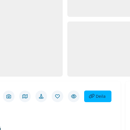
Opna
Myn
d 1
Deila eign
Deila
Skoða myndir
Skoða á korti
Götusýn
Vista eign
Fela eign
ð