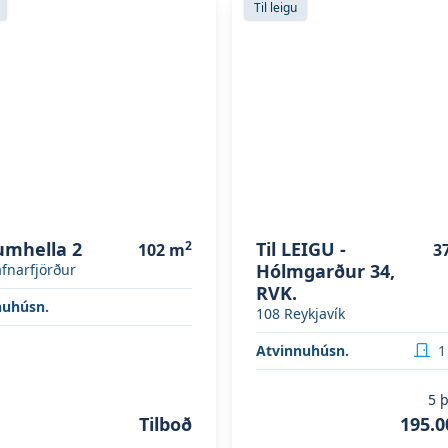
Til leigu
umhella 2
2
Til LEIGU -
102
m
3
Hólmgarður 34,
fnarfjörður
RVK.
nuhúsn.
108
Reykjavík
Atvinnuhúsn.
1
5
þ
Tilboð
195.0