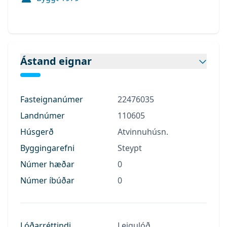
Ástand eignar
Fasteignanúmer
22476035
Landnúmer
110605
Húsgerð
Atvinnuhúsn.
Byggingarefni
Steypt
Númer hæðar
0
Númer íbúðar
0
Lóðarréttindi
Leigulóð