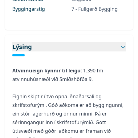
Byggingarstig
7 - Fullgerð Bygging
Lýsing
Atvinnueign kynnir til leigu
: 1.390 fm
atvinnuhúsnæði við Smiðshöfða 9.
Eignin skiptir í tvo opna iðnaðarsali og
skrifstofurými. Góð aðkoma er að byggingunni,
ein stór lagerhurð og önnur minni. Þá er
sérinngangur inn í skrifstofurýmið. Gott
útisvæði með góðri aðkomu er framan við