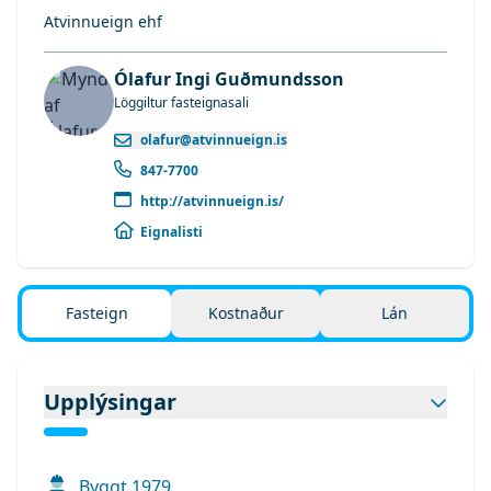
Atvinnueign ehf
Ólafur Ingi Guðmundsson
Löggiltur fasteignasali
olafur@atvinnueign.is
847-7700
http://atvinnueign.is/
Eignalisti
Fasteign
Kostnaður
Lán
Upplýsingar
Byggt
1979