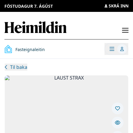
SKRÁ INN
FÖSTUDAGUR 7. ÁGÚST
Opn
Opna v
Fasteignaleitin
Til baka
Opna
LAUST STRAX
Vista e
Fela ei