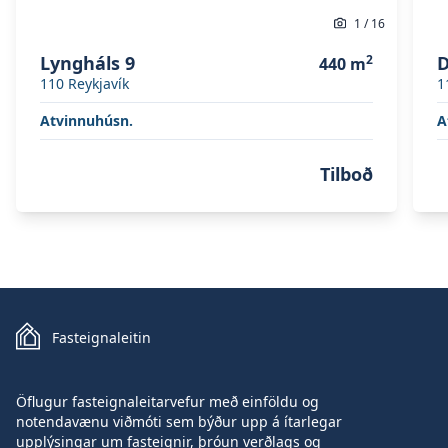
1
/
16
Lyngháls 9
2
D
440
m
110
Reykjavík
1
Atvinnuhúsn.
A
Tilboð
Fasteignaleitin
Öflugur fasteignaleitarvefur með einföldu og
notendavænu viðmóti sem býður upp á ítarlegar
upplýsingar um fasteignir, þróun verðlags og