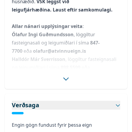
húsnæðið.
VSK leggst við
leigufjárhæðina. Laust eftir samkomulagi.
Allar nánari upplýsingar veita
:
Ólafur Ingi Guðmundsson
, löggiltur
fasteignasali og leigumiðlari í síma
847-
7700
eða
olafur@atvinnueign.is
Halldór Már Sverrisson
, löggiltur fasteignasali
og leigumiðlari í síma
898 5599
eða
halldor@atvinnueign.is
Á vefsíðu okkar getur þú fundið fleiri eignir sem
og kynnt þér þjónustu Atvinnueigna
Verðsaga
ehf,
www.atvinnueign.is
Engin gögn fundust fyrir þessa eign
- Atvinnueignir eru okkar fag -