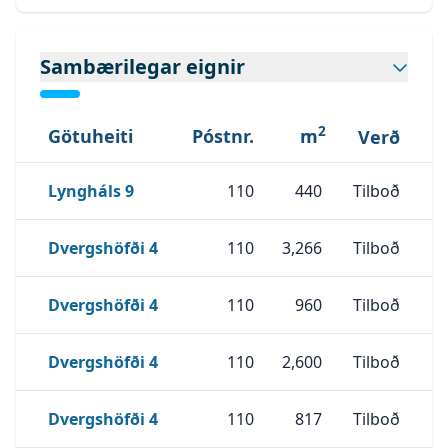
Sambærilegar eignir
2
Götuheiti
Póstnr.
m
Verð
Skoða Eignina
Lyngháls 9
Lyngháls 9
110
440
Tilboð
Skoða Eignina
Dvergshöfði 4
Dvergshöfði 4
110
3,266
Tilboð
Skoða Eignina
Dvergshöfði 4
Dvergshöfði 4
110
960
Tilboð
Skoða Eignina
Dvergshöfði 4
Dvergshöfði 4
110
2,600
Tilboð
Skoða Eignina
Dvergshöfði 4
Dvergshöfði 4
110
817
Tilboð