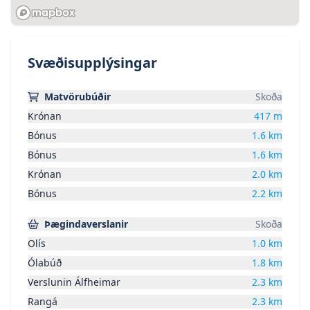
Svæðisupplýsingar
Matvörubúðir
Skoða
Krónan
417
m
Bónus
1.6
km
Bónus
1.6
km
Krónan
2.0
km
Bónus
2.2
km
Þægindaverslanir
Skoða
Olís
1.0
km
Ólabúð
1.8
km
Verslunin Álfheimar
2.3
km
Rangá
2.3
km