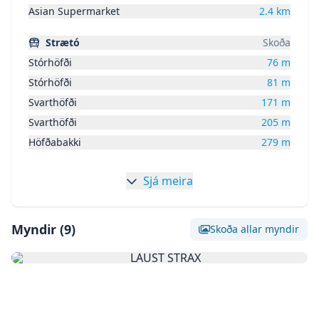
Asian Supermarket
2.4
km
Strætó
Skoða
Stórhöfði
76
m
Stórhöfði
81
m
Svarthöfði
171
m
Svarthöfði
205
m
Höfðabakki
279
m
Sjá meira
Myndir (
9
)
Skoða allar myndir
Skoða stóra mynd af:
LAUST 
Skoða stóra mynd af:
Mynd 1
Skoða stóra mynd af:
Mynd 2