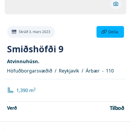
Skoða 
Deila eign
Deila
Skráð
3. mars 2023
Smiðshöfði 9
Atvinnuhúsn.
Höfuðborgarsvæðið
/
Reykjavík
/
Árbær
-
110
2
1,390
m
Tilboð
Verð