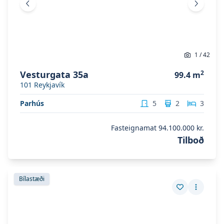
Fyrri mynd
Næsta 
1
/
42
Vesturgata 35a
2
99.4
m
101
Reykjavík
Parhús
5
2
3
Fasteignamat
94.100.000 kr.
Tilboð
Skoða eignina
Lynggata 2
Skoða eignina
Lynggata 2
Bílastæði
Vista eign
Fleiri a