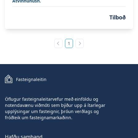
Atvinnuhúsn.
Tilboð
1
Fyrri síða
Næsta síða
Fasteignaleitin
Öflugur fasteignaleitarvefur með einföldu og
notendavænu viðmóti sem býður upp á ítarlegar
upplýsingar um fasteignir, þróun verðlags og
fróðleik um fasteignamarkaðinn.
Hafðu samband