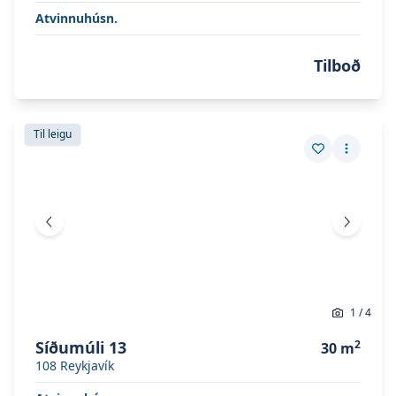
Atvinnuhúsn.
Tilboð
Skoða eignina
Síðumúli 13
Skoða eignina
Síðumúli 13
Til leigu
Vista eign
Fleiri a
Fyrri mynd
Næsta 
1
/
4
Síðumúli 13
2
30
m
108
Reykjavík