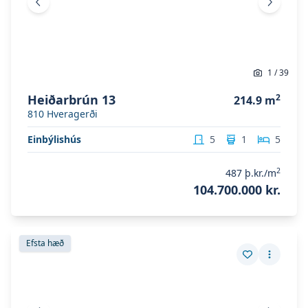
Fyrri mynd
Næsta 
1
/
39
Heiðarbrún 13
2
214.9
m
810
Hveragerði
Einbýlishús
5
1
5
2
487
þ.kr./m
104.700.000 kr.
Skoða eignina
Gulaþing 6
Skoða eignina
Gulaþing 6
Efsta hæð
Vista eign
Fleiri a