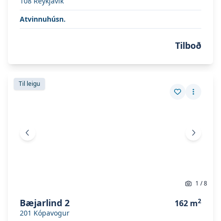
108
Reykjavík
Atvinnuhúsn.
Tilboð
Skoða eignina
Bæjarlind 2
Skoða eignina
Bæjarlind 2
Til leigu
Vista eign
Fleiri a
Fyrri mynd
Næsta 
1
/
8
Bæjarlind 2
2
162
m
201
Kópavogur