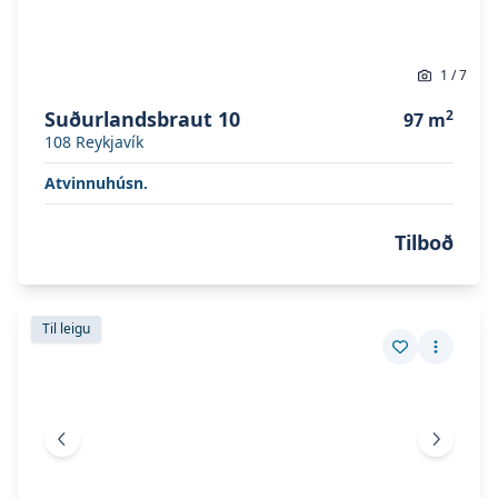
1
/
7
Suðurlandsbraut 10
2
97
m
108
Reykjavík
Atvinnuhúsn.
Tilboð
Skoða eignina
Skútuvogur 12G
Skoða eignina
Skútuvogur 12G
Til leigu
Vista eign
Fleiri a
Fyrri mynd
Næsta 