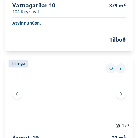
Vatnagarðar 10
2
379
m
104
Reykjavík
Atvinnuhúsn.
Tilboð
Skoða eignina
Ármúli 19
Skoða eignina
Ármúli 19
Til leigu
Vista eign
Fleiri a
Fyrri mynd
Næsta 
1
/
2
Ármúli 19
2