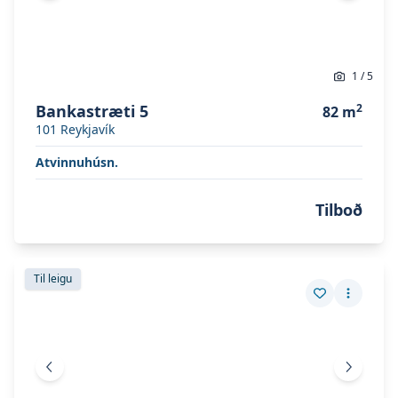
1
/
5
Bankastræti 5
2
82
m
101
Reykjavík
Atvinnuhúsn.
Tilboð
Skoða eignina
Suðurlandsbraut 10
Skoða eignina
Suðurlandsbraut 10
Til leigu
Vista eign
Fleiri a
Fyrri mynd
Næsta 