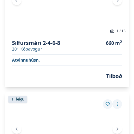
Fyrri mynd
Næsta 
1
/
13
Silfursmári 2-4-6-8
2
660
m
201
Kópavogur
Atvinnuhúsn.
Tilboð
Skoða eignina
Bankastræti 5
Skoða eignina
Bankastræti 5
Til leigu
Vista eign
Fleiri a
Fyrri mynd
Næsta 