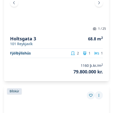
Fyrri mynd
Næsta 
1
/
25
Holtsgata 3
2
68.8
m
101
Reykjavík
Fjölbýlishús
2
1
1
2
1160
þ.kr./m
79.800.000 kr.
Skoða eignina
Völuteigur 6
Skoða eignina
Völuteigur 6
Bílskúr
Vista eign
Fleiri a