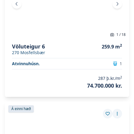
Fyrri mynd
Næsta 
1
/
18
Völuteigur 6
2
259.9
m
270
Mosfellsbær
Atvinnuhúsn.
1
2
287
þ.kr./m
74.700.000 kr.
Skoða eignina
Laugarnesvegur 86
Skoða eignina
Laugarnesvegur 86
Á einni hæð
Vista eign
Fleiri a