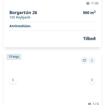
1
/
22
Borgartún 26
2
960
m
105
Reykjavík
Atvinnuhúsn.
Tilboð
Skoða eignina
Ármúli 26
Skoða eignina
Ármúli 26
Til leigu
Vista eign
Fleiri a
Fyrri mynd
Næsta 
1
/
3