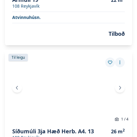
22
m
108
Reykjavík
Atvinnuhúsn.
Tilboð
Skoða eignina
Síðumúli 3ja hæð herb. A4. 13
Skoða eignina
Síðumúli 3ja hæð herb. A4. 13
Til leigu
Vista eign
Fleiri a
Fyrri mynd
Næsta 
1
/
4
Síðumúli 3ja Hæð Herb. A4. 13
2
26
m