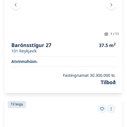
Fyrri mynd
Næsta 
1
/
11
Barónsstígur 27
2
37.5
m
101
Reykjavík
Atvinnuhúsn.
Fasteignamat
30.300.000 kr.
Tilboð
Skoða eignina
Silfursmári 2-4-6-8
Skoða eignina
Silfursmári 2-4-6-8
Til leigu
Vista eign
Fleiri a