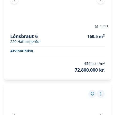
Fyrri mynd
Næsta 
1
/
13
Lónsbraut 6
2
160.5
m
220
Hafnarfjörður
Atvinnuhúsn.
2
454
þ.kr./m
72.800.000 kr.
Skoða eignina
Laugarnesvegur 84
Skoða eignina
Laugarnesvegur 84
Vista eign
Fleiri a