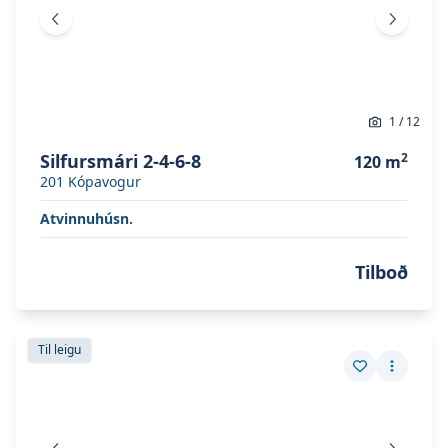
Fyrri mynd
Næsta 
1
/
12
Silfursmári 2-4-6-8
2
120
m
201
Kópavogur
Atvinnuhúsn.
Tilboð
Skoða eignina
Silfursmári 2-4-6-8
Skoða eignina
Silfursmári 2-4-6-8
Til leigu
Vista eign
Fleiri a