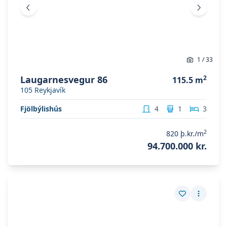
Fyrri mynd
Næsta 
1
/
33
Laugarnesvegur 86
2
115.5
m
105
Reykjavík
Fjölbýlishús
4
1
3
2
820
þ.kr./m
94.700.000 kr.
Skoða eignina
Barónsstígur 27
Skoða eignina
Barónsstígur 27
Vista eign
Fleiri a