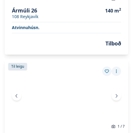
Ármúli 26
2
140
m
108
Reykjavík
Atvinnuhúsn.
Tilboð
Skoða eignina
Vatnagarðar 10
Skoða eignina
Vatnagarðar 10
Til leigu
Vista eign
Fleiri a
Fyrri mynd
Næsta 
1
/
7