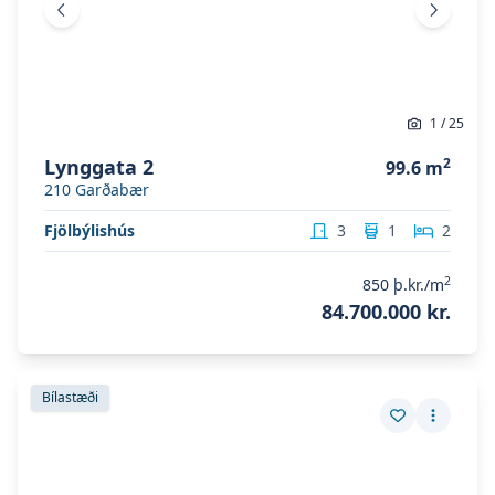
Fyrri mynd
Næsta 
1
/
25
Lynggata 2
2
99.6
m
210
Garðabær
Fjölbýlishús
3
1
2
2
850
þ.kr./m
84.700.000 kr.
Skoða eignina
Holtsgata 3
Skoða eignina
Holtsgata 3
Bílastæði
Vista eign
Fleiri a