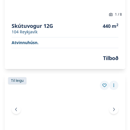
1
/
8
Skútuvogur 12G
2
440
m
104
Reykjavík
Atvinnuhúsn.
Tilboð
Skoða eignina
Síðumúli 13
Skoða eignina
Síðumúli 13
Til leigu
Vista eign
Fleiri a
Fyrri mynd
Næsta 