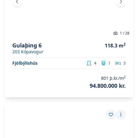
Fyrri mynd
Næsta 
1
/
28
Gulaþing 6
2
118.3
m
203
Kópavogur
Fjölbýlishús
4
1
3
2
801
þ.kr./m
94.800.000 kr.
Skoða eignina
Vesturgata 35a
Skoða eignina
Vesturgata 35a
Vista eign
Fleiri a