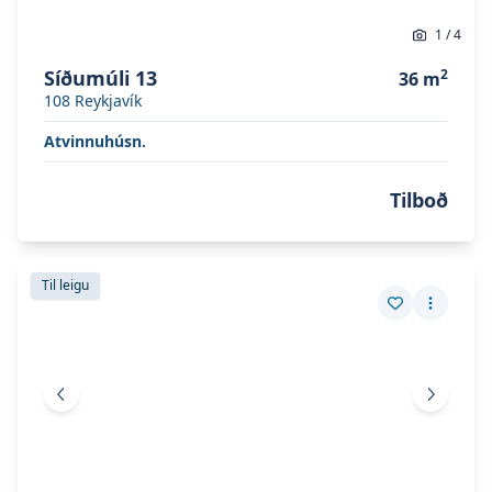
1
/
4
Síðumúli 13
2
36
m
108
Reykjavík
Atvinnuhúsn.
Tilboð
Skoða eignina
Borgartún 26
Skoða eignina
Borgartún 26
Til leigu
Vista eign
Fleiri a
Fyrri mynd
Næsta 