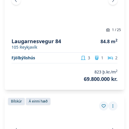
Fyrri mynd
Næsta 
1
/
25
Laugarnesvegur 84
2
84.8
m
105
Reykjavík
Fjölbýlishús
3
1
2
2
823
þ.kr./m
69.800.000 kr.
Skoða eignina
Heiðarbrún 13
Skoða eignina
Heiðarbrún 13
Bílskúr
Á einni hæð
Vista eign
Fleiri a