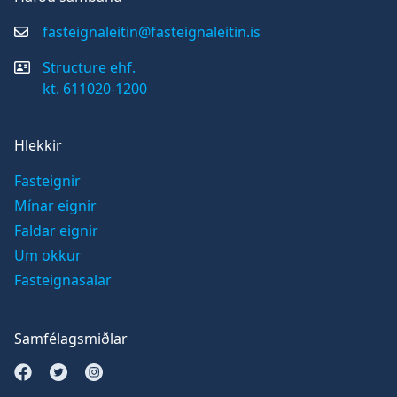
fasteignaleitin@fasteignaleitin.is
Structure ehf.
kt. 611020-1200
Hlekkir
Fasteignir
Mínar eignir
Faldar eignir
Um okkur
Fasteignasalar
Samfélagsmiðlar
Opna Facebook síðu
Opna Twitter síðu
Opna Instagram síðu