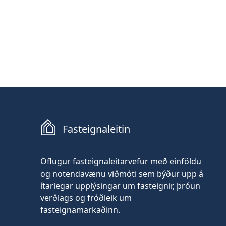
Fasteignaleitin
Öflugur fasteignaleitarvefur með einföldu
og notendavænu viðmóti sem býður upp á
ítarlegar upplýsingar um fasteignir, þróun
verðlags og fróðleik um
fasteignamarkaðinn.