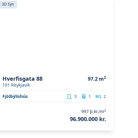
koða eignina
Hverfisgata 88
3D Sýn
Hverfisgata 88
2
97.2
m
101
Reykjavík
Fjölbýlishús
3
1
2
2
997
þ.kr./m
96.900.000 kr.