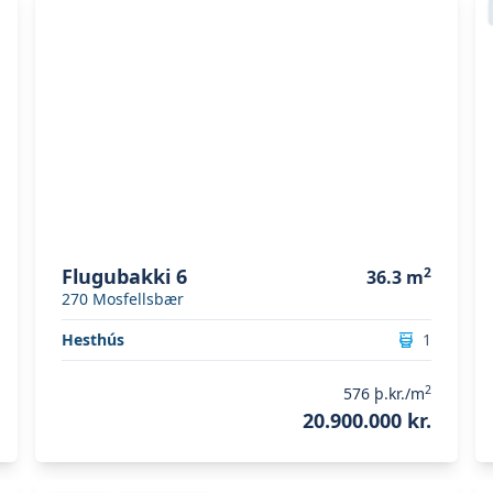
Flugubakki 6
2
36.3
m
270
Mosfellsbær
Hesthús
1
2
576
þ.kr./m
20.900.000 kr.
Skoða eignina
Eskihlíð 10A
S