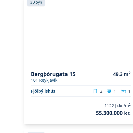
3D Sýn
Bergþórugata 15
2
49.3
m
101
Reykjavík
Fjölbýlishús
2
1
1
2
1122
þ.kr./m
55.300.000 kr.
Skoða eignina
Grenimelur 13