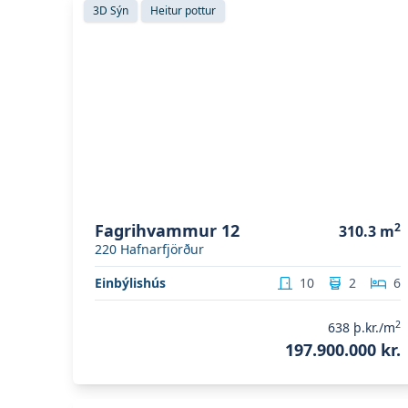
3D Sýn
Heitur pottur
Fagrihvammur 12
2
310.3
m
220
Hafnarfjörður
Einbýlishús
10
2
6
2
638
þ.kr./m
197.900.000 kr.