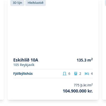
3D Sýn
Hleðslustöð
Eskihlíð 10A
2
135.3
m
105
Reykjavík
Fjölbýlishús
6
2
4
2
775
þ.kr./m
104.900.000 kr.