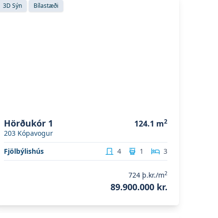
3D Sýn
Bílastæði
Hörðukór 1
2
124.1
m
203
Kópavogur
Fjölbýlishús
4
1
3
2
724
þ.kr./m
89.900.000 kr.