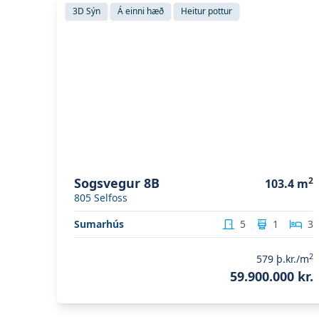
Skoða eignina
Sogsvegur 8B
3D Sýn
Á einni hæð
Heitur pottur
Sogsvegur 8B
2
103.4
m
805
Selfoss
Sumarhús
5
1
3
2
579
þ.kr./m
59.900.000 kr.