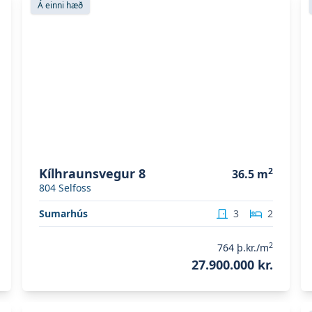
Á einni hæð
Kílhraunsvegur 8
2
36.5
m
804
Selfoss
Sumarhús
3
2
2
764
þ.kr./m
27.900.000 kr.
Skoða eignina
Flugubakki 6
S