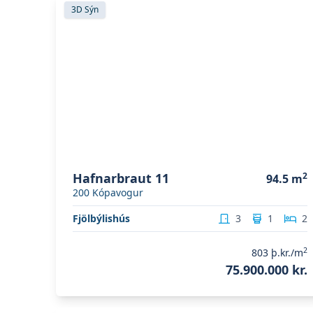
Skoða eignina
Hafnarbraut 11
3D Sýn
Hafnarbraut 11
2
94.5
m
200
Kópavogur
Fjölbýlishús
3
1
2
2
803
þ.kr./m
75.900.000 kr.