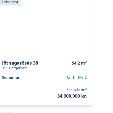
Á einni hæð
Jötnagarðsás 38
2
54.2
m
311
Borgarnes
Sumarhús
1
2
2
644
þ.kr./m
34.900.000 kr.
koða eignina
Reykjavíkurvegur 29