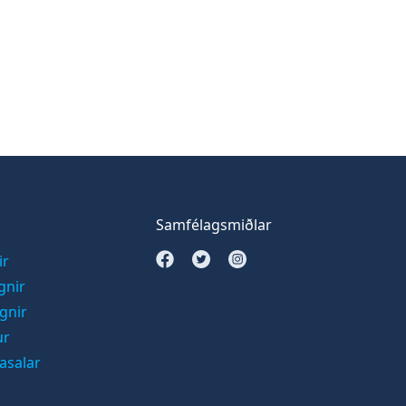
Samfélagsmiðlar
Opna Facebook síðu
Opna Twitter síðu
Opna Instagram síðu
ir
gnir
ignir
ur
asalar