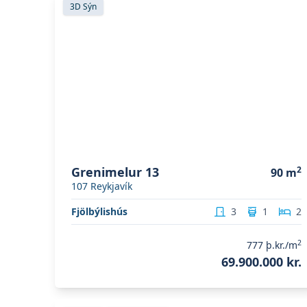
3D Sýn
Grenimelur 13
2
90
m
107
Reykjavík
Fjölbýlishús
3
1
2
2
777
þ.kr./m
69.900.000 kr.
Skoða eignina
Fagrihvammur 12