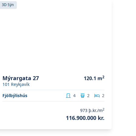
koða eignina
Mýrargata 27
3D Sýn
Mýrargata 27
2
120.1
m
101
Reykjavík
Fjölbýlishús
4
2
2
2
973
þ.kr./m
116.900.000 kr.