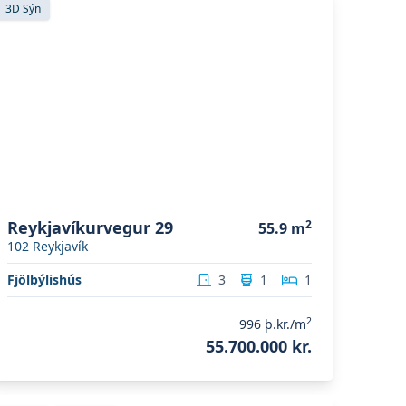
3D Sýn
Reykjavíkurvegur 29
2
55.9
m
102
Reykjavík
Fjölbýlishús
3
1
1
2
996
þ.kr./m
55.700.000 kr.
koða eignina
Hörðukór 1