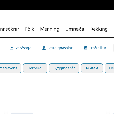
nnsóknir
Fólk
Menning
Umræða
Þekking
Verðsaga
Fasteignasalar
Fróðleikur
metraverð
Herbergi
Byggingarár
Arkitekt
Fle
Skoða eignina
Kílhraunsvegur 8
S