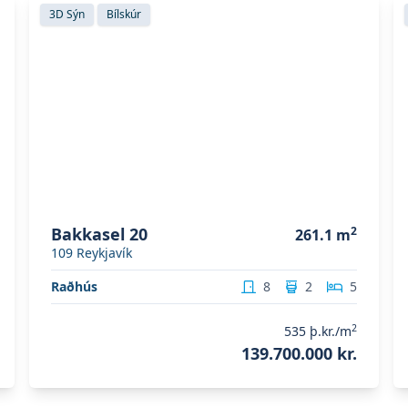
Skoða eignina
Bakkasel 20
S
3D Sýn
Bílskúr
Bakkasel 20
2
261.1
m
109
Reykjavík
Raðhús
8
2
5
2
535
þ.kr./m
139.700.000 kr.