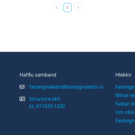
1
Fyrri síða
Næsta síða
Hafðu samband
Hlekkir
fasteignaleitin@fasteignaleitin.is
Fasteign
Mínar ei
Structure ehf.
Faldar e
kt. 611020-1200
Um okk
Fasteign