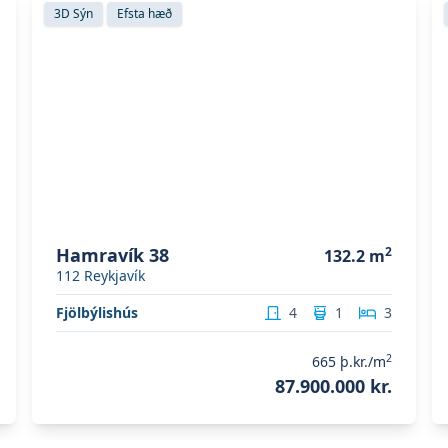
Skoða eignina
Hamravík 38
S
3D Sýn
Efsta hæð
Hamravík 38
2
132.2
m
112
Reykjavík
Fjölbýlishús
4
1
3
2
665
þ.kr./m
87.900.000 kr.