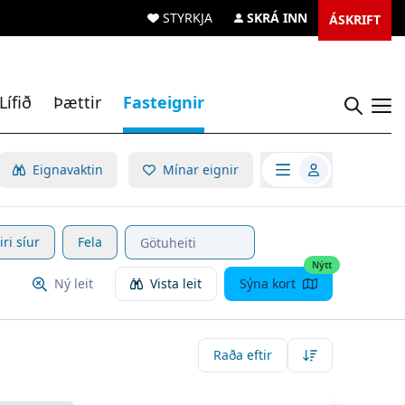
STYRKJA
SKRÁ INN
ÁSKRIFT
Lífið
Þættir
Fasteignir
Opn
Opna valmynd
Eignavaktin
Mínar eignir
iri síur
Fela
Nýtt
Ný leit
Vista leit
Sýna kort
Raða eftir
koða eignina
Jötnagarðsás 38