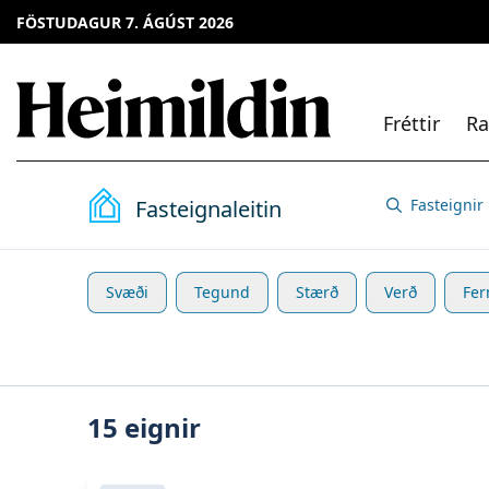
FÖSTUDAGUR 7. ÁGÚST 2026
Fréttir
Ra
Fasteignaleitin
Fasteignir
Svæði
Tegund
Stærð
Verð
Fer
15
eignir
Skoða eignina
Bergþórugata 15