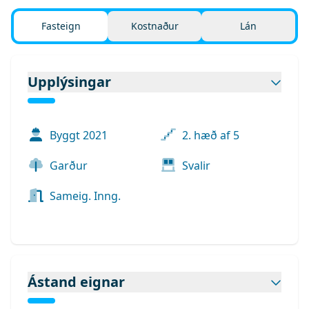
Fasteign
Kostnaður
Lán
Upplýsingar
Byggt
2021
2. hæð af 5
Garður
Svalir
Sameig. Inng.
Ástand eignar