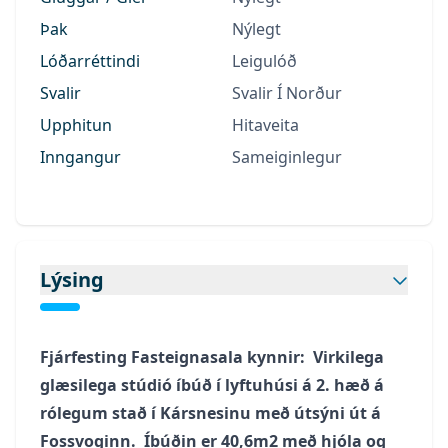
Þak
Nýlegt
Lóðarréttindi
Leigulóð
Svalir
Svalir Í Norður
Upphitun
Hitaveita
Inngangur
Sameiginlegur
Lýsing
Fjárfesting Fasteignasala kynnir: Virkilega
glæsilega stúdió íbúð í lyftuhúsi á 2. hæð á
rólegum stað í Kársnesinu með útsýni út á
Fossvoginn. Íbúðin er 40,6m2 með hjóla og