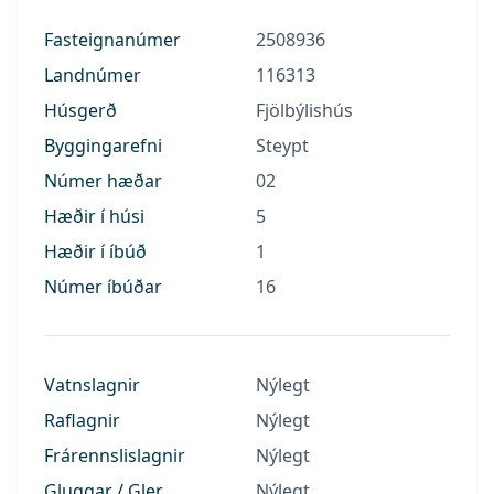
Fasteignanúmer
2508936
Landnúmer
116313
Húsgerð
Fjölbýlishús
Byggingarefni
Steypt
Númer hæðar
02
Hæðir í húsi
5
Hæðir í íbúð
1
Númer íbúðar
16
Vatnslagnir
Nýlegt
Raflagnir
Nýlegt
Frárennslislagnir
Nýlegt
Gluggar / Gler
Nýlegt