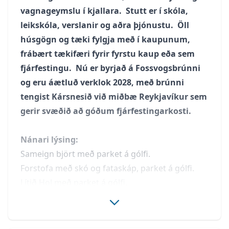
vagnageymslu í kjallara. Stutt er í skóla,
leikskóla, verslanir og aðra þjónustu. Öll
húsgögn og tæki fylgja með í kaupunum,
frábært tækifæri fyrir fyrstu kaup eða sem
fjárfestingu. Nú er byrjað á Fossvogsbrúnni
og eru áætluð verklok 2028, með brúnni
tengist Kársnesið við miðbæ Reykjavíkur sem
gerir svæðið að góðum fjárfestingarkosti.
Nánari lýsing:
Sameign björt með parket á gólfi.
Forstofa með skó og fataskáp, parket á gólfi.
Lítið Hol með parket á gólfi.
Eldhús með miklu skápaplássi og innbyggðum
ískáp með frysti, uppþvottavél og upphengdur
vaskur í innréttingu..