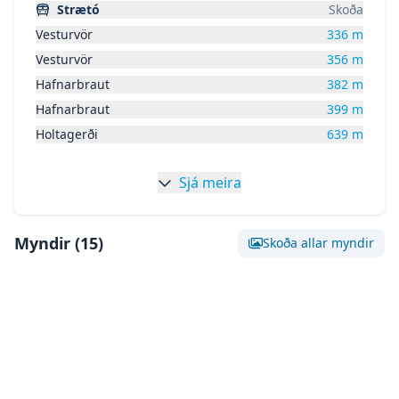
Strætó
Skoða
Vesturvör
336
m
Vesturvör
356
m
Hafnarbraut
382
m
Hafnarbraut
399
m
Holtagerði
639
m
Sjá meira
Myndir (
15
)
Skoða allar myndir
Skoða stóra mynd af:
Mynd 0
Skoða stóra mynd af:
Mynd 1
Skoða stóra mynd af:
Mynd 2
Skoða stóra mynd af:
Mynd 3
Skoða stóra mynd af:
Mynd 4