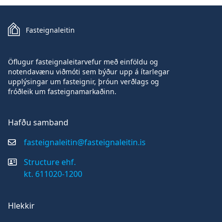
Fasteignaleitin
Öflugur fasteignaleitarvefur með einföldu og
notendavænu viðmóti sem býður upp á ítarlegar
upplýsingar um fasteignir, þróun verðlags og
fróðleik um fasteignamarkaðinn.
Hafðu samband
fasteignaleitin@fasteignaleitin.is
Structure ehf.
kt. 611020-1200
Hlekkir