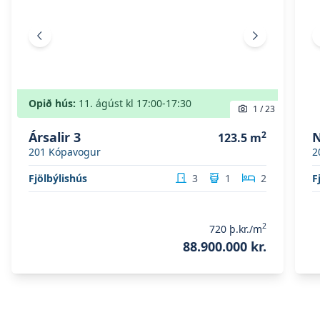
Fyrri mynd
Næsta mynd
Opið hús:
11. ágúst
kl
17:00
-17:30
1
/
23
Ársalir 3
2
N
123.5
m
201
Kópavogur
2
Fjölbýlishús
3
1
2
F
2
720
þ.kr./m
88.900.000 kr.