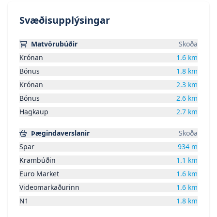
Svæðisupplýsingar
Matvörubúðir
Skoða
Krónan
1.6
km
Bónus
1.8
km
Krónan
2.3
km
Bónus
2.6
km
Hagkaup
2.7
km
Þægindaverslanir
Skoða
Spar
934
m
Krambúðin
1.1
km
Euro Market
1.6
km
Videomarkaðurinn
1.6
km
N1
1.8
km