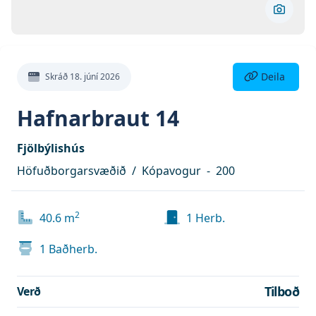
Skoða 
Deila eign
Deila
Skráð
18. júní 2026
Hafnarbraut 14
Fjölbýlishús
Höfuðborgarsvæðið
/
Kópavogur
-
200
2
40.6
m
1
Herb.
1
Baðherb.
Tilboð
Verð