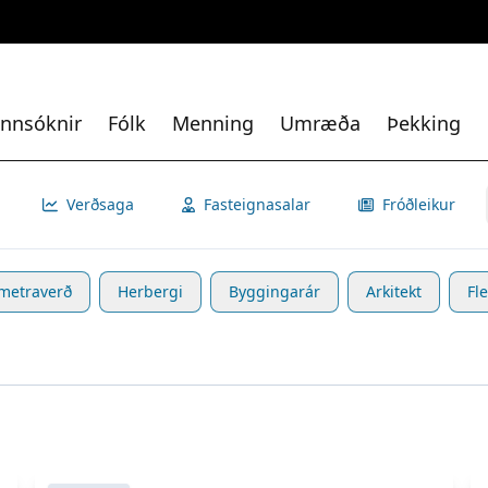
nnsóknir
Fólk
Menning
Umræða
Þekking
Verðsaga
Fasteignasalar
Fróðleikur
metraverð
Herbergi
Byggingarár
Arkitekt
Fle
Skoða eignina
Engjadalur 6
S