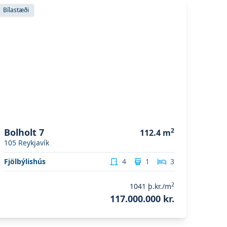
koða eignina
Bolholt 7
Bílastæði
Bolholt 7
2
112.4
m
105
Reykjavík
Fjölbýlishús
4
1
3
2
1041
þ.kr./m
117.000.000 kr.