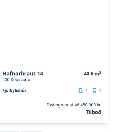
Hafnarbraut 14
2
40.6
m
200
Kópavogur
Fjölbýlishús
1
1
Fasteignamat
46.450.000 kr.
Tilboð
koða eignina
Fossvogsvegur 36