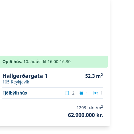
Opið hús:
10. ágúst
kl
16:00
-16:30
Hallgerðargata 1
2
52.3
m
105
Reykjavík
Fjölbýlishús
2
1
1
2
1203
þ.kr./m
62.900.000 kr.