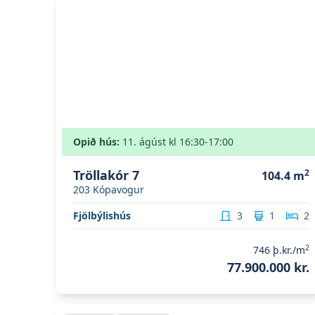
Opið hús:
11. ágúst
kl
16:30
-17:00
Tröllakór 7
2
104.4
m
203
Kópavogur
Fjölbýlishús
3
1
2
2
746
þ.kr./m
77.900.000 kr.
Skoða eignina
Fossvogsvegur 32