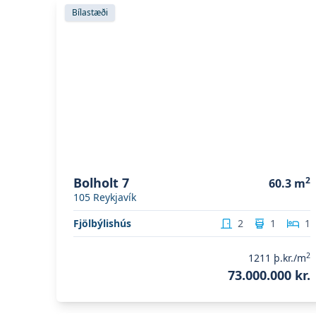
Skoða eignina
Bolholt 7
Bílastæði
Bolholt 7
2
60.3
m
105
Reykjavík
Fjölbýlishús
2
1
1
2
1211
þ.kr./m
73.000.000 kr.