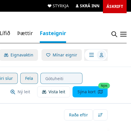
STYRKJA
SKRÁ INN
ÁSKRIFT
Lífið
Þættir
Fasteignir
Opn
Opna valmynd
Eignavaktin
Mínar eignir
iri síur
Fela
Nýtt
Ný leit
Vista leit
Sýna kort
Raða eftir
koða eignina
Hafnarbraut 14