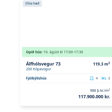
Skoða eignina
Álfhólsvegur 73
Efsta hæð
Opið hús:
10. ágúst
kl
17:00
-17:30
Álfhólsvegur 73
2
119.3
m
200
Kópavogur
Fjölbýlishús
4
3
2
988
þ.kr./m
117.900.000 kr.