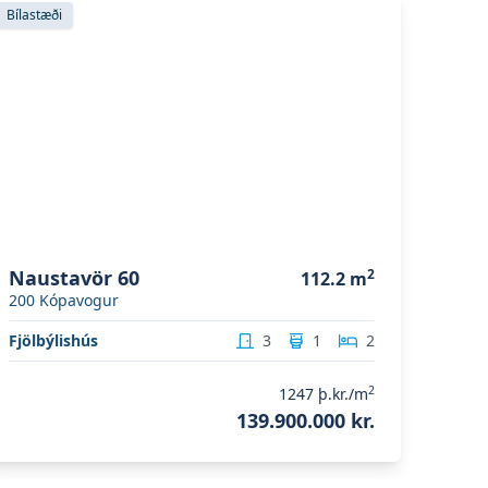
koða eignina
Naustavör 60
Bílastæði
Naustavör 60
2
112.2
m
200
Kópavogur
Fjölbýlishús
3
1
2
2
1247
þ.kr./m
139.900.000 kr.