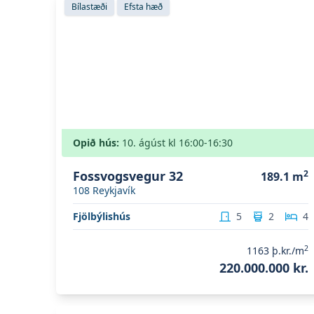
Bílastæði
Efsta hæð
Opið hús:
10. ágúst
kl
16:00
-16:30
Fossvogsvegur 32
2
189.1
m
108
Reykjavík
Fjölbýlishús
5
2
4
2
1163
þ.kr./m
220.000.000 kr.
Skoða eignina
Naustavör 64