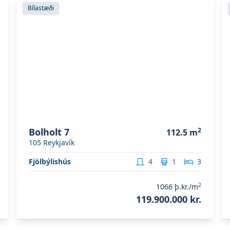
Skoða eignina
Bolholt 7
S
Bílastæði
Bolholt 7
2
112.5
m
105
Reykjavík
Fjölbýlishús
4
1
3
2
1066
þ.kr./m
119.900.000 kr.