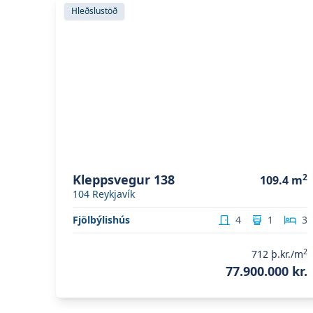
Skoða eignina
Kleppsvegur 138
Hleðslustöð
Kleppsvegur 138
2
109.4
m
104
Reykjavík
Fjölbýlishús
4
1
3
2
712
þ.kr./m
77.900.000 kr.