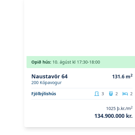
Opið hús:
10. ágúst
kl
17:30
-18:00
Naustavör 64
2
131.6
m
200
Kópavogur
Fjölbýlishús
3
2
2
2
1025
þ.kr./m
134.900.000 kr.