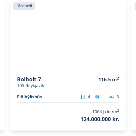
Skoða eignina
Bolholt 7
S
Bílastæði
Bolholt 7
2
116.5
m
105
Reykjavík
Fjölbýlishús
4
1
3
2
1064
þ.kr./m
124.000.000 kr.