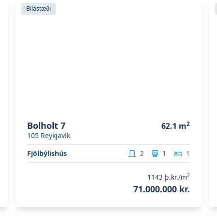
Skoða eignina
Bolholt 7
S
Bílastæði
Bolholt 7
2
62.1
m
105
Reykjavík
Fjölbýlishús
2
1
1
2
1143
þ.kr./m
71.000.000 kr.