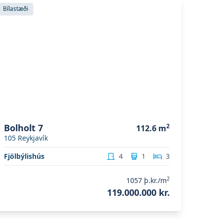
koða eignina
Bolholt 7
Bílastæði
Bolholt 7
2
112.6
m
105
Reykjavík
Fjölbýlishús
4
1
3
2
1057
þ.kr./m
119.000.000 kr.