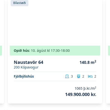
Bílastæði
Opið hús:
10. ágúst
kl
17:30
-18:00
Naustavör 64
2
140.8
m
200
Kópavogur
Fjölbýlishús
3
2
2
2
1065
þ.kr./m
149.900.000 kr.