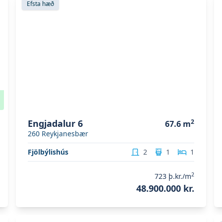
Efsta hæð
Engjadalur 6
2
67.6
m
260
Reykjanesbær
Fjölbýlishús
2
1
1
2
723
þ.kr./m
48.900.000 kr.
Skoða eignina
Hjallabraut 45
S