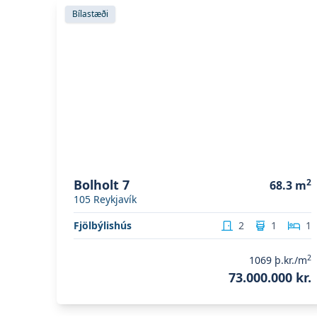
Skoða eignina
Bolholt 7
Bílastæði
Bolholt 7
2
68.3
m
105
Reykjavík
Fjölbýlishús
2
1
1
2
1069
þ.kr./m
73.000.000 kr.