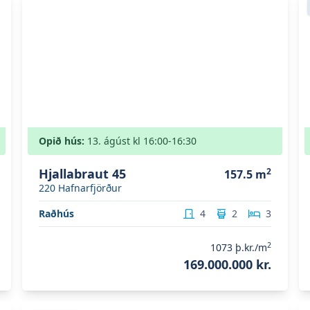
Opið hús:
13. ágúst
kl
16:00
-16:30
Hjallabraut 45
2
157.5
m
220
Hafnarfjörður
Raðhús
4
2
3
2
1073
þ.kr./m
169.000.000 kr.
Skoða eignina
Naustavör 64
S