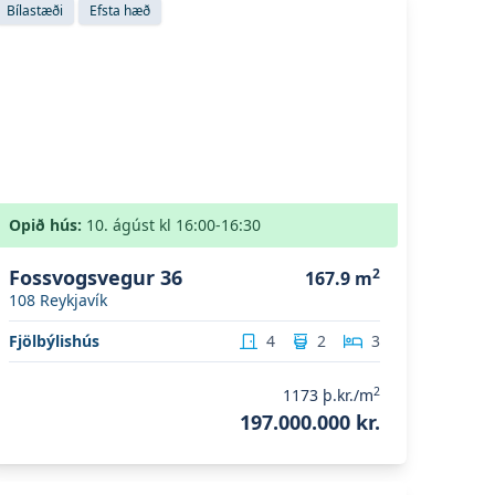
Bílastæði
Efsta hæð
Opið hús:
10. ágúst
kl
16:00
-16:30
Fossvogsvegur 36
2
167.9
m
108
Reykjavík
Fjölbýlishús
4
2
3
2
1173
þ.kr./m
197.000.000 kr.
koða eignina
Hallgerðargata 1