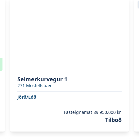
Skoða eignina
Selmerkurvegur 1
S
Selmerkurvegur 1
271
Mosfellsbær
Jörð/Lóð
Fasteignamat
89.950.000 kr.
Tilboð