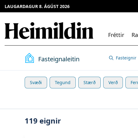
LAUGARDAGUR 8. ÁGÚST 2026
Fréttir
Ra
Fasteignaleitin
Fasteignir
Svæði
Tegund
Stærð
Verð
Fer
119
eignir
Skoða eignina
Tröllakór 7