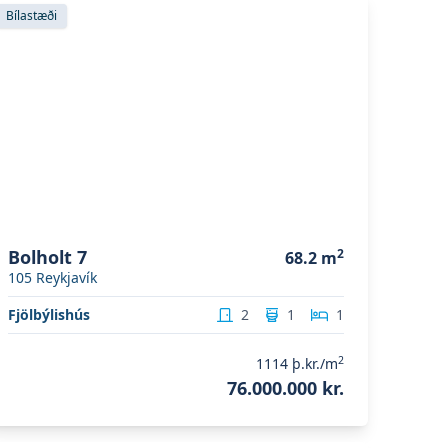
koða eignina
Bolholt 7
Bílastæði
Bolholt 7
2
68.2
m
105
Reykjavík
Fjölbýlishús
2
1
1
2
1114
þ.kr./m
76.000.000 kr.