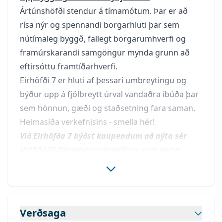
Ártúnshöfði stendur á tímamótum. Þar er að
rísa nýr og spennandi borgarhluti þar sem
nútímaleg byggð, fallegt borgarumhverfi og
framúrskarandi samgöngur mynda grunn að
eftirsóttu framtíðarhverfi.
Eirhöfði 7 er hluti af þessari umbreytingu og
býður upp á fjölbreytt úrval vandaðra íbúða þar
sem hönnun, gæði og staðsetning fara saman.
Heimasíða verkefnisins - smella hér!
Við Eirhöfða 7 býðst kaupendum að nýta sér
UMBRA20 fjármögnunarleiðina, sem getur
auðveldað leiðina að eigin húsnæði með aðeins
10% útborgun. Nánari upplýsingar má finna á
UMBRA20
Verðsaga
nánari upplýsingar veitir
Ragnar