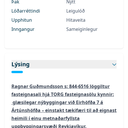
Þak
Nýtt
Lóðarréttindi
Leigulóð
Upphitun
Hitaveita
Inngangur
Sameiginlegur
Lýsing
Ragnar Guðmundsson
s: 844-6516 löggiltur
fasteignasali hjá TORG fasteignasölu kynnir:​
glæsilegar nýbyggingar við Eirhöfða 7 á
Ártúnshöfða – einstakt tækifæri til að eignast
heimili í einu metnaðarfyllsta
uppbyggingarsvæði Reykjavíkur.