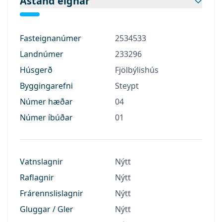
Ástand eignar
Fasteignanúmer
2534533
Landnúmer
233296
Húsgerð
Fjölbýlishús
Byggingarefni
Steypt
Númer hæðar
04
Númer íbúðar
01
Vatnslagnir
Nýtt
Raflagnir
Nýtt
Frárennslislagnir
Nýtt
Gluggar / Gler
Nýtt