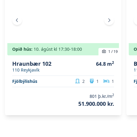
Fyrri mynd
Næsta mynd
Opið hús:
10. ágúst
kl
17:30
-18:00
O
1
/
19
Hraunbær 102
2
B
64.8
m
110
Reykjavík
1
Fjölbýlishús
2
1
1
F
2
801
þ.kr./m
51.900.000 kr.