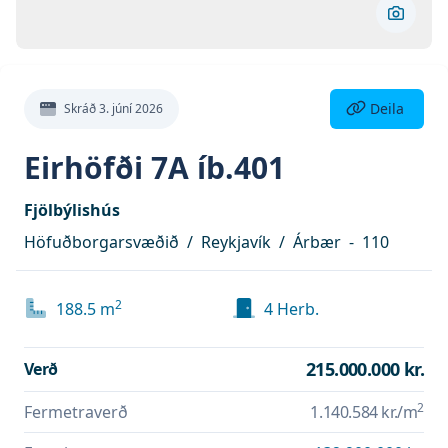
Skoða 
Deila eign
Deila
Skráð
3. júní 2026
Eirhöfði 7A íb.401
Fjölbýlishús
Höfuðborgarsvæðið
/
Reykjavík
/
Árbær
-
110
2
188.5
m
4
Herb.
215.000.000 kr.
Verð
2
Fermetraverð
1.140.584 kr.
/m