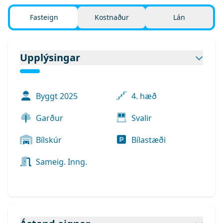
Fasteign
Kostnaður
Lán
Upplýsingar
Byggt
2025
4. hæð
Garður
Svalir
Bílskúr
Bílastæði
Sameig. Inng.