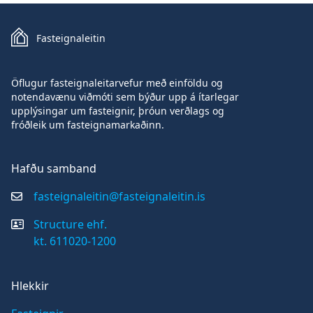
Fasteignaleitin
Öflugur fasteignaleitarvefur með einföldu og
notendavænu viðmóti sem býður upp á ítarlegar
upplýsingar um fasteignir, þróun verðlags og
fróðleik um fasteignamarkaðinn.
Hafðu samband
fasteignaleitin@fasteignaleitin.is
Structure ehf.
kt. 611020-1200
Hlekkir