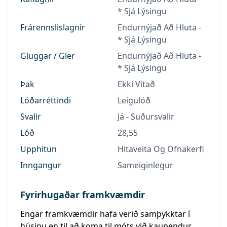
* Sjá Lýsingu
Frárennslislagnir
Endurnýjað Að Hluta -
* Sjá Lýsingu
Gluggar / Gler
Endurnýjað Að Hluta -
* Sjá Lýsingu
Þak
Ekki Vitað
Lóðarréttindi
Leigulóð
Svalir
Já - Suðursvalir
Lóð
28,55
Upphitun
Hitaveita Og Ofnakerfi
Inngangur
Sameiginlegur
Fyrirhugaðar framkvæmdir
Engar framkvæmdir hafa verið samþykktar í
húsinu en til að koma til móts við kaupendur