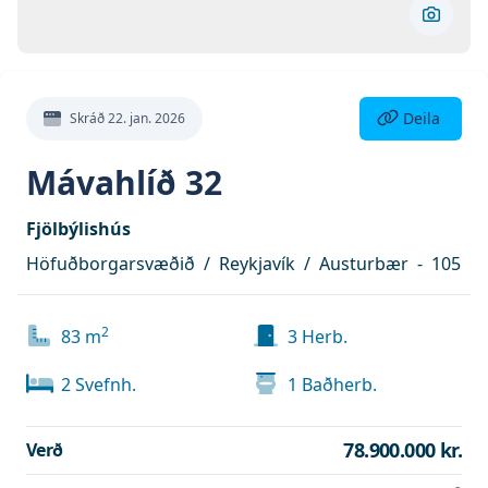
Skoða 
Deila eign
Deila
Skráð
22. jan. 2026
Mávahlíð 32
Fjölbýlishús
Höfuðborgarsvæðið
/
Reykjavík
/
Austurbær
-
105
2
83
m
3
Herb.
2
Svefnh.
1
Baðherb.
78.900.000 kr.
Verð