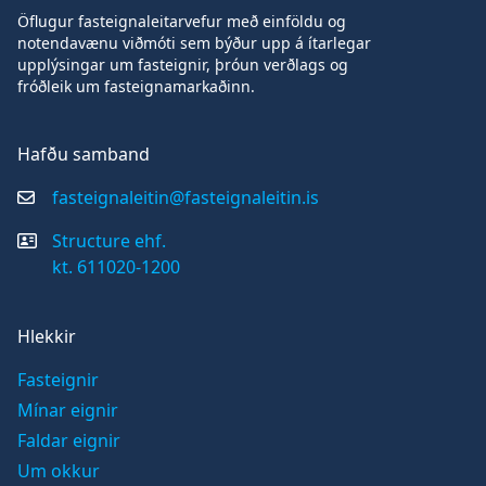
Öflugur fasteignaleitarvefur með einföldu og
notendavænu viðmóti sem býður upp á ítarlegar
upplýsingar um fasteignir, þróun verðlags og
fróðleik um fasteignamarkaðinn.
Hafðu samband
fasteignaleitin@fasteignaleitin.is
Structure ehf.
kt. 611020-1200
Hlekkir
Fasteignir
Mínar eignir
Faldar eignir
Um okkur