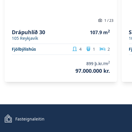
Umsýsluþóknun fasteignasölu skv. gjaldskrá.
Ef um nýbyggingu er að ræða greiðir kaupandi
skipulagsgjald, 0,3% af brunabótamáti, þegar
1
/
23
það er lagt á.
Drápuhlíð 30
2
S
107.9
m
105
Reykjavík
1
Fjölbýlishús
4
1
2
F
2
899
þ.kr./m
97.000.000 kr.
Fasteignaleitin