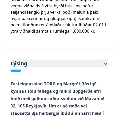
vegna viðhalds á ytra byrði hússins, hefur
seljandi fengið þrjú verktilboð (málun á þaki,
nýjar þakrennur og gluggaskipti). Samkvæmt
þeim tilboðum er áætlaður hlutur íbúðar 02-01 í
ytra viðhaldi samtals rúmlega 1.000.000 kr.
Lýsing
Fasteignasalan TORG og Margrét Rós lgf.
kynna í sölu fallega og mikið uppgerða efri
hæð með góðum suður svölum við Mávahlíð
32, 105 Reykjavík. Um er að ræða vel
staðsetta 3ja herbergja íbúð á annarri hæð í