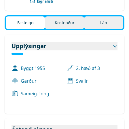
Eignalisti
Fasteign
Kostnaður
Lán
Upplýsingar
Byggt
1955
2. hæð af 3
Garður
Svalir
Sameig. Inng.