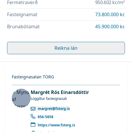
2
Fermetraverð
950.602 kr.
/m
Fasteignamat
73.800.000 kr.
Brunabótamat
45.900.000 kr.
Reikna lán
Fasteignasalan TORG
Margrét Rós Einarsdóttir
Löggiltur fasteignasali
margret@fstorg.is
856-5858
https://www.fstorg.is