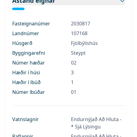
Ástand eignar
Fasteignanúmer
2030817
Landnúmer
107168
Húsgerð
Fjölbýlishús
Byggingarefni
Steypt
Númer hæðar
02
Hæðir í húsi
3
Hæðir í íbúð
1
Númer íbúðar
01
Vatnslagnir
Endurnýjað Að Hluta -
* Sjá Lýsingu
Raflagnir
Endurnýjað Að Hluta -