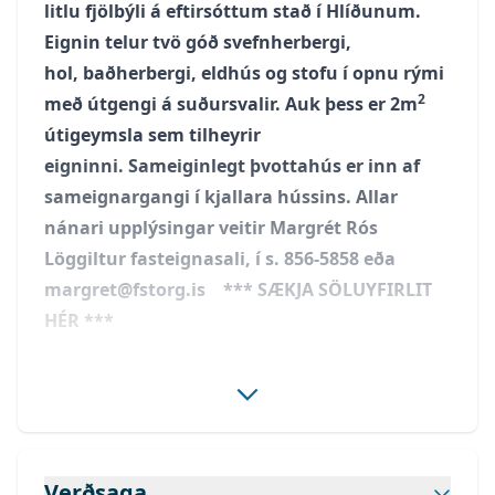
litlu fjölbýli á eftirsóttum stað í Hlíðunum.
Eignin telur tvö góð svefnherbergi,
hol, baðherbergi, eldhús og stofu í opnu rými
2
með útgengi á suðursvalir. Auk þess er 2m
útigeymsla sem tilheyrir
eigninni. Sameiginlegt þvottahús er inn af
sameignargangi í kjallara hússins. Allar
nánari upplýsingar veitir Margrét Rós
Löggiltur fasteignasali, í s.
856-5858
eða
margret@fstorg.is
*** SÆKJA SÖLUYFIRLIT
HÉR ***
Birt stærð eignar skv. fasteignaskrá HMS er
83 m²
þar af er íbúð skráð
81 m²
og útgeymsla skráð
2 m²
,
staðsett undir útitröppum hússins
.
Verðsaga