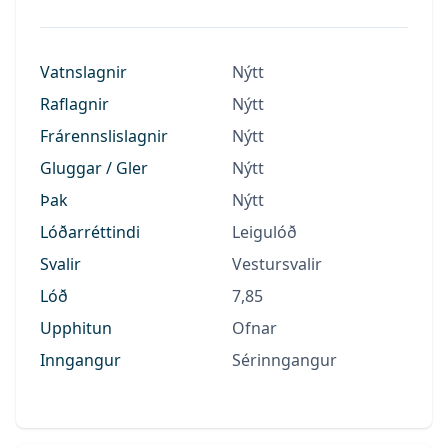
Vatnslagnir
Nýtt
Raflagnir
Nýtt
Frárennslislagnir
Nýtt
Gluggar / Gler
Nýtt
Þak
Nýtt
Lóðarréttindi
Leigulóð
Svalir
Vestursvalir
Lóð
7,85
Upphitun
Ofnar
Inngangur
Sérinngangur