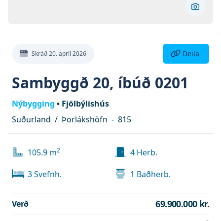
Skoða 
Deila eign
Deila
Skráð
20. apríl 2026
Sambyggð 20, íbúð 0201
Nýbygging
•
Fjölbýlishús
Suðurland
/
Þorlákshöfn
-
815
2
105.9
m
4
Herb.
3
Svefnh.
1
Baðherb.
69.900.000 kr.
Verð