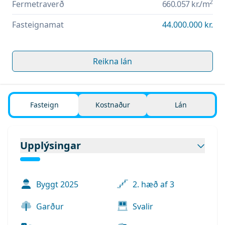
2
Fermetraverð
660.057 kr.
/m
Fasteignamat
44.000.000 kr.
Reikna lán
Fasteign
Kostnaður
Lán
Upplýsingar
Byggt
2025
2. hæð af 3
Garður
Svalir