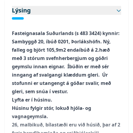
Lýsing
Fasteignasala Suðurlands (s
483 3424
) kynnir:
Sambyggð 20, íbúð 0201, Þorlákshöfn. Ný,
falleg og björt 105,9m2 endaíbúð á 2.hæð
með 3 stórum svefnherbergjum og góðri
geymslu innan eignar. Íbúðin er með sér
inngang af svalgangi klæddum gleri. Úr
stofunni er utangengt á góðar svalir, með
gleri, sem snúa í vestur.
Lyfta er í húsinu.
Húsinu fylgir stór, lokuð hjóla- og
vagnageymsla.
26, malbikuð, bílastæði eru við húsið, þar af 2
fyrir hreyfihamlaða og reiðhjólaskýli.