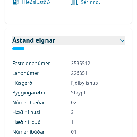
Hleðslustöð
Sérinng.
Ástand eignar
Fasteignanúmer
2535512
Landnúmer
226851
Húsgerð
Fjölbýlishús
Byggingarefni
Steypt
Númer hæðar
02
Hæðir í húsi
3
Hæðir í íbúð
1
Númer íbúðar
01