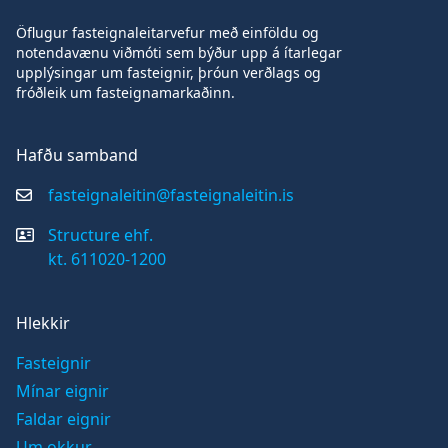
Öflugur fasteignaleitarvefur með einföldu og
notendavænu viðmóti sem býður upp á ítarlegar
upplýsingar um fasteignir, þróun verðlags og
fróðleik um fasteignamarkaðinn.
Hafðu samband
fasteignaleitin@fasteignaleitin.is
Structure ehf.
kt. 611020-1200
Hlekkir
Fasteignir
Mínar eignir
Faldar eignir
Um okkur