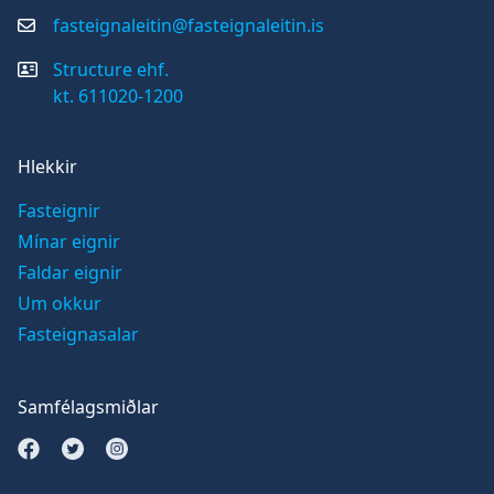
fasteignaleitin@fasteignaleitin.is
Structure ehf.
kt. 611020-1200
Hlekkir
Fasteignir
Mínar eignir
Faldar eignir
Um okkur
Fasteignasalar
Samfélagsmiðlar
Opna Facebook síðu
Opna Twitter síðu
Opna Instagram síðu