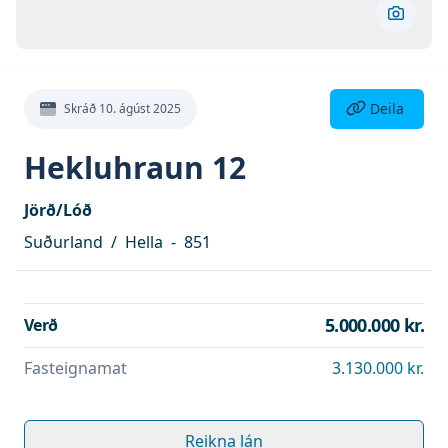
Skoða 
Deila eign
Deila
Skráð
10. ágúst 2025
Hekluhraun 12
Jörð/Lóð
Suðurland
/
Hella
-
851
5.000.000 kr.
Verð
Fasteignamat
3.130.000 kr.
Reikna lán