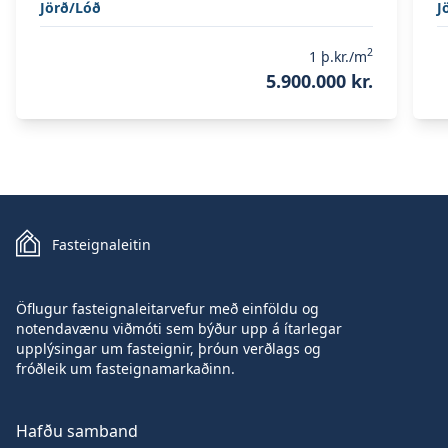
Jörð/Lóð
J
2
1
þ.kr./m
5.900.000 kr.
Fasteignaleitin
Öflugur fasteignaleitarvefur með einföldu og
notendavænu viðmóti sem býður upp á ítarlegar
upplýsingar um fasteignir, þróun verðlags og
fróðleik um fasteignamarkaðinn.
Hafðu samband