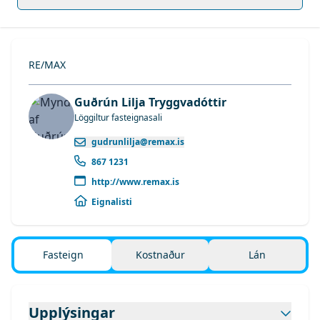
RE/MAX
Guðrún Lilja Tryggvadóttir
Löggiltur fasteignasali
gudrunlilja@remax.is
867 1231
http://www.remax.is
Eignalisti
Fasteign
Kostnaður
Lán
Upplýsingar