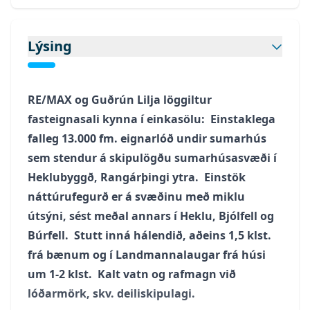
Lýsing
RE/MAX og Guðrún Lilja löggiltur
fasteignasali kynna í einkasölu: Einstaklega
falleg 13.000 fm. eignarlóð undir sumarhús
sem stendur á skipulögðu sumarhúsasvæði í
Heklubyggð, Rangárþingi ytra. Einstök
náttúrufegurð er á svæðinu með miklu
útsýni, sést meðal annars í Heklu, Bjólfell og
Búrfell. Stutt inná hálendið, aðeins 1,5 klst.
frá bænum og í Landmannalaugar frá húsi
um 1-2 klst. Kalt vatn og rafmagn við
lóðarmörk, skv. deiliskipulagi.