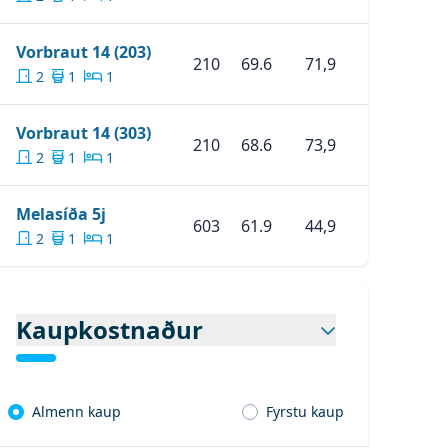
:
Mynd 16
Skoða Eignina
Vorbraut 14 (203)
Vorbraut 14 (203)
:
Mynd 19
210
69.6
71,9
2
1
1
:
Mynd 22
:
Mynd 25
Skoða Eignina
Vorbraut 14 (303)
Vorbraut 14 (303)
210
68.6
73,9
:
Mynd 28
2
1
1
Skoða Eignina
Melasíða 5j
Melasíða 5j
603
61.9
44,9
2
1
1
Kaupkostnaður
Almenn kaup
Fyrstu kaup