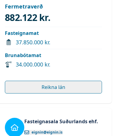
Fermetraverð
882.122 kr.
Fasteignamat
37.850.000 kr.
Brunabótamat
34.000.000 kr.
Reikna lán
Fasteignasala Suðurlands ehf.
eignin@eignin.is