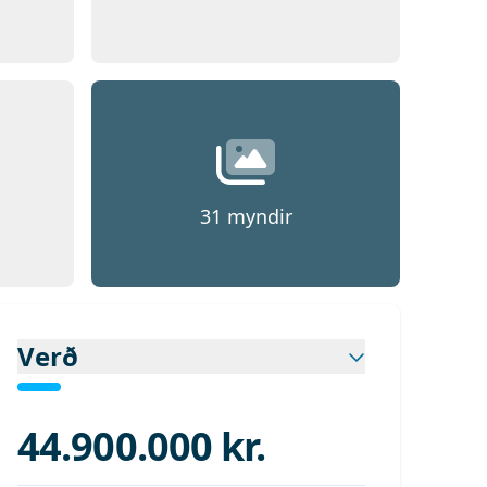
d 1
Opna
Mynd 1
31
myndir
Verð
44.900.000 kr.