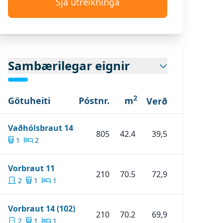
Sjá útreikninga
Sambærilegar eignir
2
Götuheiti
Póstnr.
m
Verð
Skoða Eignina
Vaðhólsbraut 14
Vaðhólsbraut 14
805
42.4
39,5
1
2
:
Mynd 1
Skoða Eignina
Vorbraut 11
Vorbraut 11
210
70.5
72,9
:
Mynd 4
2
1
1
:
Mynd 7
:
Mynd 10
Skoða Eignina
Vorbraut 14 (102)
Vorbraut 14 (102)
210
70.2
69,9
2
1
1
:
Mynd 13