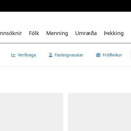
nnsóknir
Fólk
Menning
Umræða
Þekking
Verðsaga
Fasteignasalar
Fróðleikur
Opna
Myn