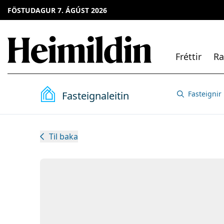
FÖSTUDAGUR 7. ÁGÚST 2026
Fréttir
Ra
Fasteignaleitin
Fasteignir
Til baka