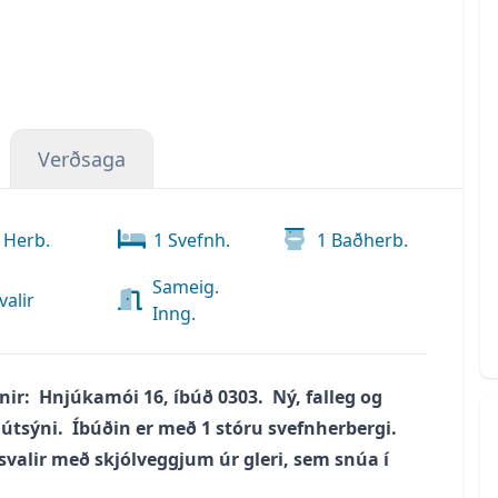
Verðsaga
Herb.
1
Svefnh.
1
Baðherb.
Sameig.
valir
Inng.
nir: Hnjúkamói 16, íbúð 0303. Ný, falleg og
 útsýni. Íbúðin er með 1 stóru svefnherbergi.
valir með skjólveggjum úr gleri, sem snúa í