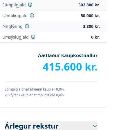
Sjá nánar
Stimpilgjald
302.800 kr.
Sjá nánar
Lántökugjald
50.000 kr.
Sjá nánar
Þinglýsing
3.800 kr.
Sjá nánar
Umsýslugjald
0 kr.
Áætlaður kaupkostnaður
415.600 kr.
Stimpilgjald við almenn kaup er 0,8%.
Við fyrstu kaup er stimpilgjaldið 0,4%.
Árlegur rekstur