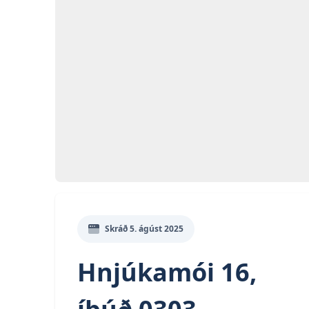
Opna
Skráð
5. ágúst 2025
Hnjúkamói 16,