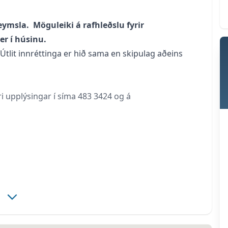
eymsla. Möguleiki á rafhleðslu fyrir
er í húsinu.
Útlit innréttinga er hið sama en skipulag aðeins
i upplýsingar í síma
483 3424
og á
tting, vönduð AEG heimilistæki; sjálfhreinsandi ofn,
li-/frystiskápur