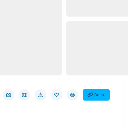
Opna
Myn
Deila eign
Deila
Skoða myndir
Skoða á korti
Götusýn
Vista eign
Fela eign