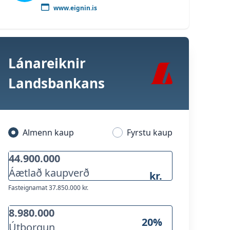
www.eignin.is
Lánareiknir
Landsbankans
Almenn kaup
Fyrstu kaup
Áætlað kaupverð
kr.
Fasteignamat
37.850.000 kr.
20
%
Útborgun