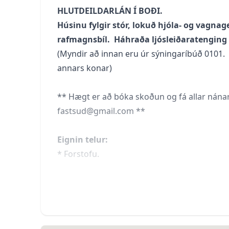
HLUTDEILDARLÁN Í BOÐI.
Húsinu fylgir stór, lokuð hjóla- og vagnag
rafmagnsbíl. Háhraða ljósleiðaratenging 
(Myndir að innan eru úr sýningaríbúð 0101. 
annars konar)
** Hægt er að bóka skoðun og fá allar nánar
fastsud@gmail.com **
Eignin telur:
* Forstofu.
* Fallega stofu og eldhús í opnu rými.
Í eldhúsi er falleg, sérsmíðuð Voke III innré
spanhelluborð, innbyggð uppþvottavél og kæ