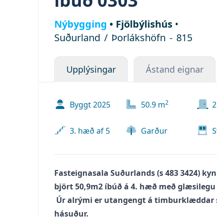
íbúð 0303
Nýbygging
•
Fjölbýlishús
•
Suðurland
/
Þorlákshöfn
-
815
Upplýsingar
Ástand eignar
2
Byggt
2025
50.9
m
2
3. hæð af 5
Garður
S
Fasteignasala Suðurlands (s
483 3424
) kyn
björt 50,9m2 íbúð á 4. hæð með glæsilegu
Úr alrými er utangengt á timburklæddar s
hásuður.