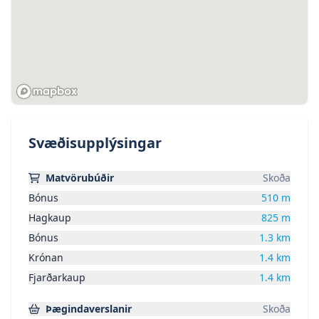
Svæðisupplýsingar
Matvörubúðir
Skoða
Bónus
510
m
Hagkaup
825
m
Bónus
1.3
km
Krónan
1.4
km
Fjarðarkaup
1.4
km
Þægindaverslanir
Skoða