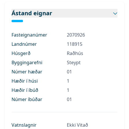
Ástand eignar
Fasteignanúmer
2070926
Landnúmer
118915
Húsgerð
Raðhús
Byggingarefni
Steypt
Númer hæðar
01
Hæðir í húsi
1
Hæðir í íbúð
1
Númer íbúðar
01
Vatnslagnir
Ekki Vitað