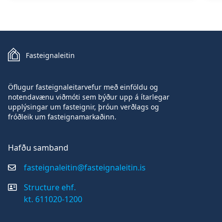
Fasteignaleitin
Öflugur fasteignaleitarvefur með einföldu og
notendavænu viðmóti sem býður upp á ítarlegar
upplýsingar um fasteignir, þróun verðlags og
fróðleik um fasteignamarkaðinn.
Hafðu samband
fasteignaleitin@fasteignaleitin.is
Structure ehf.
kt. 611020-1200