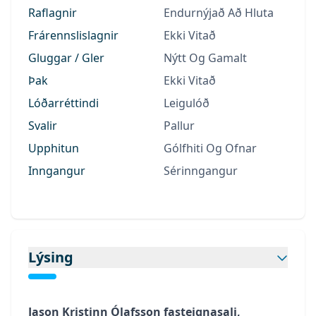
Raflagnir
Endurnýjað Að Hluta
Frárennslislagnir
Ekki Vitað
Gluggar / Gler
Nýtt Og Gamalt
Þak
Ekki Vitað
Lóðarréttindi
Leigulóð
Svalir
Pallur
Upphitun
Gólfhiti Og Ofnar
Inngangur
Sérinngangur
Lýsing
Jason Kristinn Ólafsson fasteignasali,