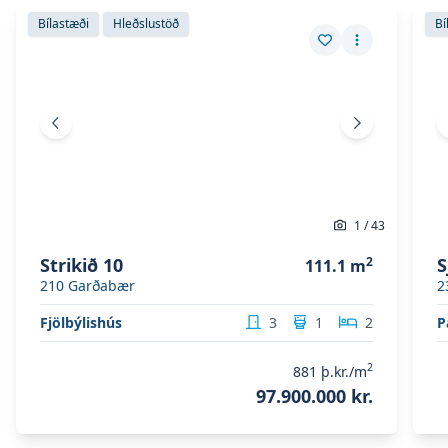
Skoða eignina
Strikið 10
Skoð
Skoða eignina
Strikið 10
Sko
Bílastæði
Hleðslustöð
Bí
Vista eign
Fleiri aðgerð
Fyrri mynd
Næsta mynd
1
/
43
Strikið 10
2
S
111.1
m
210
Garðabær
2
Fjölbýlishús
3
1
2
P
2
881
þ.kr./m
97.900.000 kr.