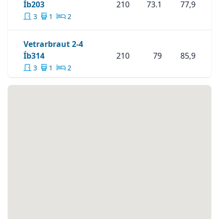
Skoða Eignina
Vetrarbraut 2-4 Íb203
Íb203
210
73.1
77,9
3
1
2
Vetrarbraut 2-4
Skoða Eignina
Vetrarbraut 2-4 Íb314
Íb314
210
79
85,9
3
1
2