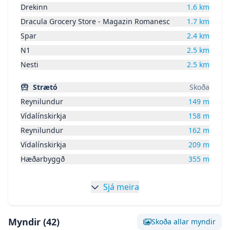
Drekinn
1.6
km
Dracula Grocery Store - Magazin Romanesc
1.7
km
Spar
2.4
km
N1
2.5
km
Nesti
2.5
km
Strætó
Skoða
Reynilundur
149
m
Vídalínskirkja
158
m
Reynilundur
162
m
Vídalínskirkja
209
m
Hæðarbyggð
355
m
Sjá meira
Myndir (
42
)
Skoða allar myndir