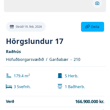
Skoða 
Deila eign
Deila
Skráð
19. feb. 2026
Hörgslundur 17
Raðhús
Höfuðborgarsvæðið
/
Garðabær
-
210
2
179.4
m
5
Herb.
3
Svefnh.
1
Baðherb.
166.900.000 kr.
Verð