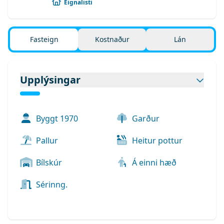
Eignalisti
Fasteign
Kostnaður
Lán
Upplýsingar
Byggt
1970
Garður
Pallur
Heitur pottur
Bílskúr
Á einni hæð
Sérinng.