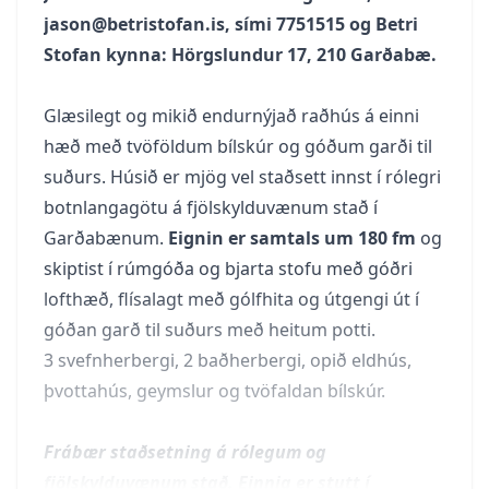
jason@betristofan.is
, sími 7751515 og Betri
Stofan kynna: Hörgslundur 17, 210 Garðabæ.
Glæsilegt og mikið endurnýjað raðhús á einni
hæð með tvöföldum bílskúr og góðum garði til
suðurs. Húsið er mjög vel staðsett innst í rólegri
botnlangagötu á fjölskylduvænum stað í
Garðabænum.
Eignin er samtals um 180 fm
og
skiptist í rúmgóða og bjarta stofu með góðri
lofthæð, flísalagt með gólfhita og útgengi út í
góðan garð til suðurs með heitum potti.
3 svefnherbergi, 2 baðherbergi, opið eldhús,
þvottahús, geymslur og tvöfaldan bílskúr.
Frábær staðsetning á rólegum og
fjölskylduvænum stað. Einnig er stutt í