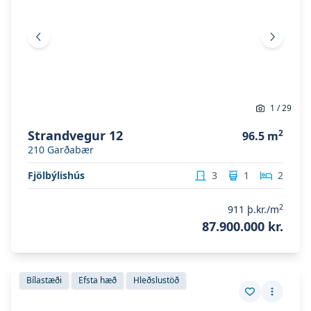
Fyrri mynd
Næsta 
1
/
29
Strandvegur 12
2
96.5
m
210
Garðabær
Fjölbýlishús
3
1
2
2
911
þ.kr./m
87.900.000 kr.
Skoða eignina
Hverfisgata 92
Skoða eignina
Hverfisgata 92
Bílastæði
Efsta hæð
Hleðslustöð
Vista eign
Fleiri a