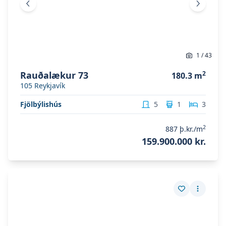
Fyrri mynd
Næsta 
1
/
43
Rauðalækur 73
2
180.3
m
105
Reykjavík
Fjölbýlishús
5
1
3
2
887
þ.kr./m
159.900.000 kr.
Skoða eignina
Laufásvegur 10
Skoða eignina
Laufásvegur 10
Vista eign
Fleiri a