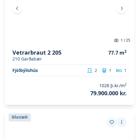
Fyrri mynd
Næsta 
1
/
25
Vetrarbraut 2 205
2
77.7
m
210
Garðabær
Fjölbýlishús
2
1
1
2
1028
þ.kr./m
79.900.000 kr.
Skoða eignina
Vetrarbraut 2 (306)
Skoða eignina
Vetrarbraut 2 (306)
Bílastæði
Vista eign
Fleiri a