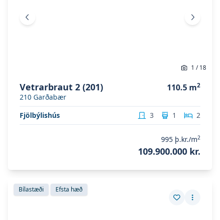
Fyrri mynd
Næsta 
1
/
18
Vetrarbraut 2 (201)
2
110.5
m
210
Garðabær
Fjölbýlishús
3
1
2
2
995
þ.kr./m
109.900.000 kr.
Skoða eignina
Vetrarbraut 2
Skoða eignina
Vetrarbraut 2
Bílastæði
Efsta hæð
Vista eign
Fleiri a