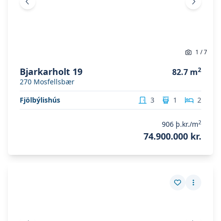
Fyrri mynd
Næsta 
1
/
7
Bjarkarholt 19
2
82.7
m
270
Mosfellsbær
Fjölbýlishús
3
1
2
2
906
þ.kr./m
74.900.000 kr.
Skoða eignina
Gullslétta 8
Skoða eignina
Gullslétta 8
Vista eign
Fleiri a