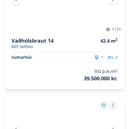
Fyrri mynd
Næsta 
1
/
21
Vaðhólsbraut 14
2
42.4
m
805
Selfoss
Sumarhús
1
2
2
932
þ.kr./m
39.500.000 kr.
Skoða eignina
Bárugata 7
Skoða eignina
Bárugata 7
Vista eign
Fleiri a