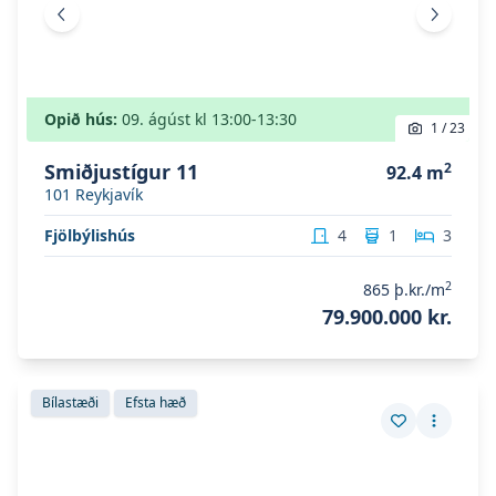
Fyrri mynd
Næsta 
Opið hús:
09. ágúst
kl
13:00
-13:30
1
/
23
Smiðjustígur 11
2
92.4
m
101
Reykjavík
Fjölbýlishús
4
1
3
2
865
þ.kr./m
79.900.000 kr.
Skoða eignina
Vetrarbraut 4 (412)
Skoða eignina
Vetrarbraut 4 (412)
Bílastæði
Efsta hæð
Vista eign
Fleiri a