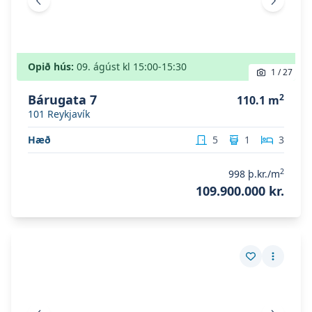
Fyrri mynd
Næsta 
Opið hús:
09. ágúst
kl
15:00
-15:30
1
/
27
Bárugata 7
2
110.1
m
101
Reykjavík
Hæð
5
1
3
2
998
þ.kr./m
109.900.000 kr.
Skoða eignina
Bjarkarholt 19
Skoða eignina
Bjarkarholt 19
Vista eign
Fleiri a