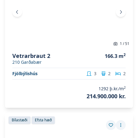
Fyrri mynd
Næsta 
1
/
51
Vetrarbraut 2
2
166.3
m
210
Garðabær
Fjölbýlishús
3
2
2
2
1292
þ.kr./m
214.900.000 kr.
Skoða eignina
Vetrarbraut 2
Skoða eignina
Vetrarbraut 2
Bílastæði
Efsta hæð
Vista eign
Fleiri a