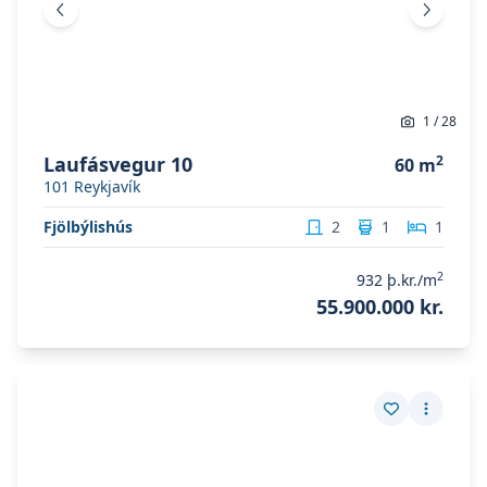
Fyrri mynd
Næsta 
1
/
28
Laufásvegur 10
2
60
m
101
Reykjavík
Fjölbýlishús
2
1
1
2
932
þ.kr./m
55.900.000 kr.
Skoða eignina
Víðimelur 60
Skoða eignina
Víðimelur 60
Vista eign
Fleiri a