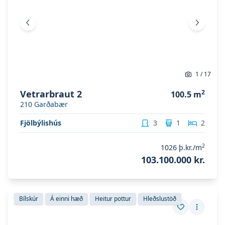
Fyrri mynd
Næsta 
1
/
17
Vetrarbraut 2
2
100.5
m
210
Garðabær
Fjölbýlishús
3
1
2
2
1026
þ.kr./m
103.100.000 kr.
Skoða eignina
Holtsbúð 39
Skoða eignina
Holtsbúð 39
Bílskúr
Á einni hæð
Heitur pottur
Hleðslustöð
Vista eign
Fleiri a