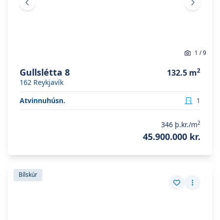
Fyrri mynd
Næsta 
1
/
9
Gullslétta 8
2
132.5
m
162
Reykjavík
Atvinnuhúsn.
1
2
346
þ.kr./m
45.900.000 kr.
Skoða eignina
Rauðalækur 73
Skoða eignina
Rauðalækur 73
Bílskúr
Vista eign
Fleiri a