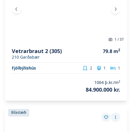
Fyrri mynd
Næsta 
1
/
37
Vetrarbraut 2 (305)
2
79.8
m
210
Garðabær
Fjölbýlishús
2
1
1
2
1064
þ.kr./m
84.900.000 kr.
Skoða eignina
Vetrarbraut 2 (206)
Skoða eignina
Vetrarbraut 2 (206)
Bílastæði
Vista eign
Fleiri a