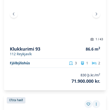
Fyrri mynd
Næsta 
1
/
43
Klukkurimi 93
2
86.6
m
112
Reykjavík
Fjölbýlishús
3
1
2
2
830
þ.kr./m
71.900.000 kr.
Skoða eignina
Hörðaland 16
Skoða eignina
Hörðaland 16
Efsta hæð
Vista eign
Fleiri a