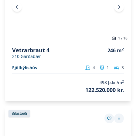
Fyrri mynd
Næsta 
1
/
18
Vetrarbraut 4
2
246
m
210
Garðabær
Fjölbýlishús
4
1
3
2
498
þ.kr./m
122.520.000 kr.
Skoða eignina
Vetrarbraut 4
Skoða eignina
Vetrarbraut 4
Bílastæði
Vista eign
Fleiri a