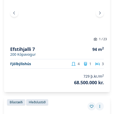
Fyrri mynd
Næsta 
1
/
23
Efstihjalli 7
2
94
m
200
Kópavogur
Fjölbýlishús
4
1
3
2
729
þ.kr./m
68.500.000 kr.
Skoða eignina
Strandvegur 12
Skoða eignina
Strandvegur 12
Bílastæði
Hleðslustöð
Vista eign
Fleiri a