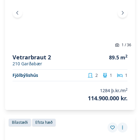
Fyrri mynd
Næsta 
1
/
36
Vetrarbraut 2
2
89.5
m
210
Garðabær
Fjölbýlishús
2
1
1
2
1284
þ.kr./m
114.900.000 kr.
Skoða eignina
Vetrarbraut 2
Skoða eignina
Vetrarbraut 2
Bílastæði
Efsta hæð
Vista eign
Fleiri a