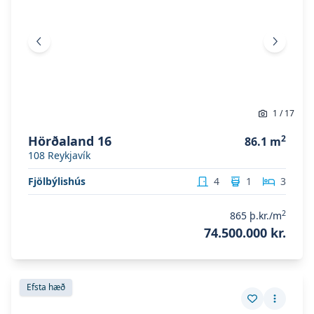
Fyrri mynd
Næsta 
1
/
17
Hörðaland 16
2
86.1
m
108
Reykjavík
Fjölbýlishús
4
1
3
2
865
þ.kr./m
74.500.000 kr.
Skoða eignina
Hörðaland 16
Skoða eignina
Hörðaland 16
Efsta hæð
Vista eign
Fleiri a