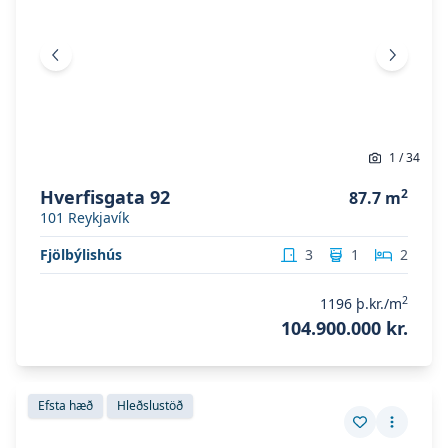
Fyrri mynd
Næsta 
1
/
34
Hverfisgata 92
2
87.7
m
101
Reykjavík
Fjölbýlishús
3
1
2
2
1196
þ.kr./m
104.900.000 kr.
Skoða eignina
Klukkurimi 93
Skoða eignina
Klukkurimi 93
Efsta hæð
Hleðslustöð
Vista eign
Fleiri a