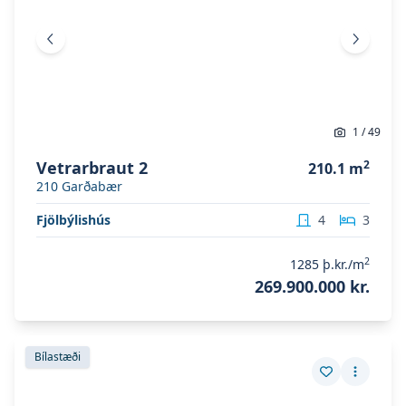
Fyrri mynd
Næsta 
1
/
49
Vetrarbraut 2
2
210.1
m
210
Garðabær
Fjölbýlishús
4
3
2
1285
þ.kr./m
269.900.000 kr.
Skoða eignina
Vetrarbraut 2
Skoða eignina
Vetrarbraut 2
Bílastæði
Vista eign
Fleiri a