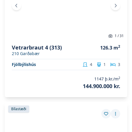
Fyrri mynd
Næsta 
1
/
31
Vetrarbraut 4 (313)
2
126.3
m
210
Garðabær
Fjölbýlishús
4
1
3
2
1147
þ.kr./m
144.900.000 kr.
Skoða eignina
Vetrarbraut 4
Skoða eignina
Vetrarbraut 4
Bílastæði
Vista eign
Fleiri a