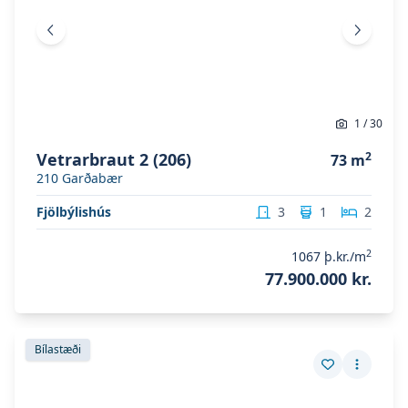
Fyrri mynd
Næsta 
1
/
30
Vetrarbraut 2 (206)
2
73
m
210
Garðabær
Fjölbýlishús
3
1
2
2
1067
þ.kr./m
77.900.000 kr.
Skoða eignina
Vetrarbraut 2 (201)
Skoða eignina
Vetrarbraut 2 (201)
Bílastæði
Vista eign
Fleiri a