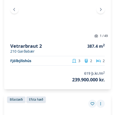
Fyrri mynd
Næsta 
1
/
49
Vetrarbraut 2
2
387.4
m
210
Garðabær
Fjölbýlishús
3
2
2
2
619
þ.kr./m
239.900.000 kr.
Skoða eignina
Vetrarbraut 2
Skoða eignina
Vetrarbraut 2
Bílastæði
Efsta hæð
Vista eign
Fleiri a