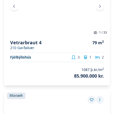
Fyrri mynd
Næsta 
1
/
33
Vetrarbraut 4
2
79
m
210
Garðabær
Fjölbýlishús
3
1
2
2
1087
þ.kr./m
85.900.000 kr.
Skoða eignina
Vetrarbraut 2 205
Skoða eignina
Vetrarbraut 2 205
Bílastæði
Vista eign
Fleiri a