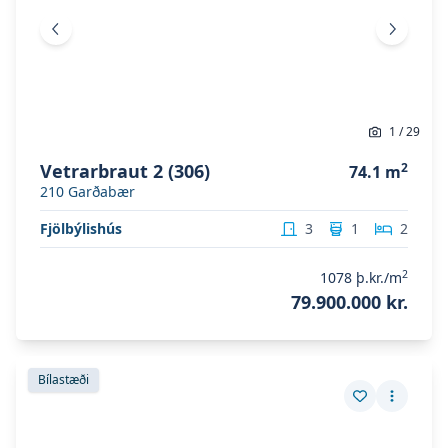
Fyrri mynd
Næsta 
1
/
29
Vetrarbraut 2 (306)
2
74.1
m
210
Garðabær
Fjölbýlishús
3
1
2
2
1078
þ.kr./m
79.900.000 kr.
Skoða eignina
Vetrarbraut 2 (305)
Skoða eignina
Vetrarbraut 2 (305)
Bílastæði
Vista eign
Fleiri a