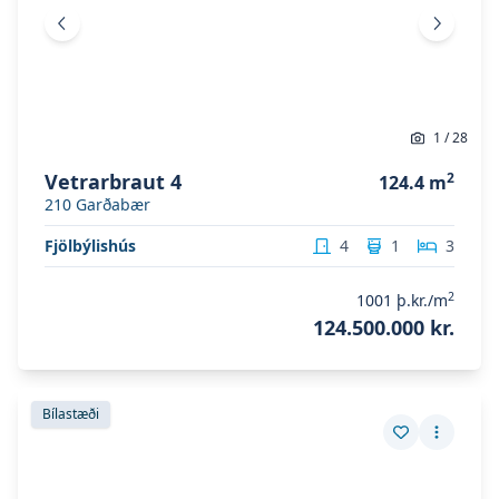
Fyrri mynd
Næsta 
1
/
28
Vetrarbraut 4
2
124.4
m
210
Garðabær
Fjölbýlishús
4
1
3
2
1001
þ.kr./m
124.500.000 kr.
Skoða eignina
Vetrarbraut 4
Skoða eignina
Vetrarbraut 4
Bílastæði
Vista eign
Fleiri a