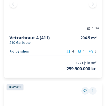
Fyrri mynd
Næsta 
1
/
62
Vetrarbraut 4 (411)
2
204.5
m
210
Garðabær
Fjölbýlishús
4
1
3
2
1271
þ.kr./m
259.900.000 kr.
Skoða eignina
Vetrarbraut 4 (313)
Skoða eignina
Vetrarbraut 4 (313)
Bílastæði
Vista eign
Fleiri a