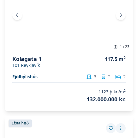
Fyrri mynd
Næsta 
1
/
23
Kolagata 1
2
117.5
m
101
Reykjavík
Fjölbýlishús
3
2
2
2
1123
þ.kr./m
132.000.000 kr.
Skoða eignina
Efstihjalli 7
Skoða eignina
Efstihjalli 7
Efsta hæð
Vista eign
Fleiri a