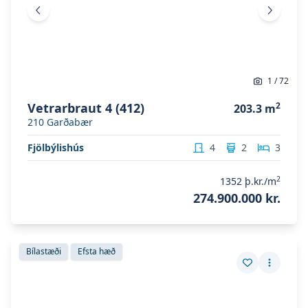
Fyrri mynd
Næsta 
1
/
72
Vetrarbraut 4 (412)
2
203.3
m
210
Garðabær
Fjölbýlishús
4
2
3
2
1352
þ.kr./m
274.900.000 kr.
Skoða eignina
Vetrarbraut 4 (411)
Skoða eignina
Vetrarbraut 4 (411)
Bílastæði
Efsta hæð
Vista eign
Fleiri a