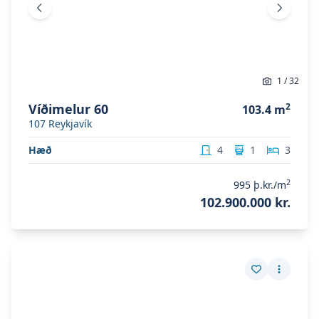
Fyrri mynd
Næsta 
1
/
32
Víðimelur 60
2
103.4
m
107
Reykjavík
Hæð
4
1
3
2
995
þ.kr./m
102.900.000 kr.
Skoða eignina
Smiðjustígur 11
Skoða eignina
Smiðjustígur 11
Vista eign
Fleiri a