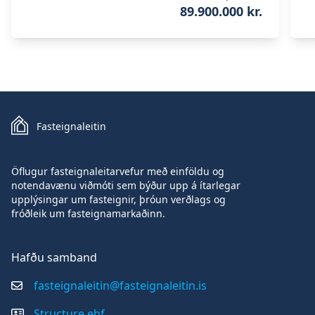
89.900.000 kr.
Fasteignaleitin
Öflugur fasteignaleitarvefur með einföldu og
notendavænu viðmóti sem býður upp á ítarlegar
upplýsingar um fasteignir, þróun verðlags og
fróðleik um fasteignamarkaðinn.
Hafðu samband
fasteignaleitin@fasteignaleitin.is
Structure ehf.