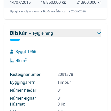
14/07/2015
18.850.000 kr.
21.800.000 kr.
Baðherbergi: Flísalagt með upphengdu salerni
Byggt á upplýsingum úr Þjóðskrá Íslands frá 2006-
2026
og baðkari með sturtu.
Eldhús: Hefur verið endurnýjað á smekklegan
hátt, hvítt innrétting. Innbyggð uppþvottavél ,
Bílskúr
gert er ráð fyrir ísskáp í innréttingu.
–
Fylgieining
Stofa/borðstofa: Nýlegt parket á gólfi, rúmgóð
stofa með einstöku sæútsýni og miðbæ
Byggt
1966
Keflavíkur.
2
45
m
Þvottahús er rúmgott, gert er ráð fyrir
handlaug.
Fasteignanúmer
2091378
Bílgeymslan er með hita og rafmagni, herbergi
er í enda skúrs.
Byggingarefni
Timbur
Töluvert hefur verið endurnýjað þ.á.m. ofnakerfi
Númer hæðar
01
og frárennslilagnir, af fyrri eiganda.
Númer eignar
01
Lóðin er afgirt
Húsmat
0 Kr.