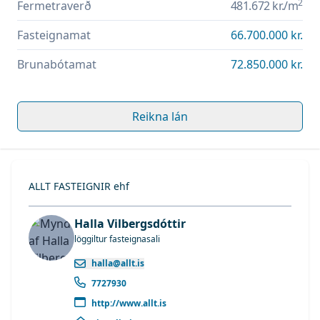
2
Fermetraverð
481.672 kr.
/m
Fasteignamat
66.700.000 kr.
Brunabótamat
72.850.000 kr.
Reikna lán
ALLT FASTEIGNIR ehf
Halla Vilbergsdóttir
löggiltur fasteignasali
halla@allt.is
7727930
http://www.allt.is