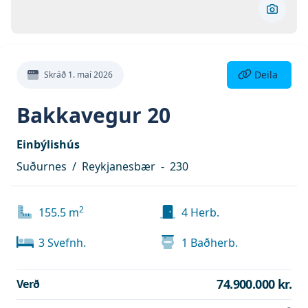
Skoða 
Deila eign
Deila
Skráð
1. maí 2026
Bakkavegur 20
Einbýlishús
Suðurnes
/
Reykjanesbær
-
230
2
155.5
m
4
Herb.
3
Svefnh.
1
Baðherb.
74.900.000 kr.
Verð