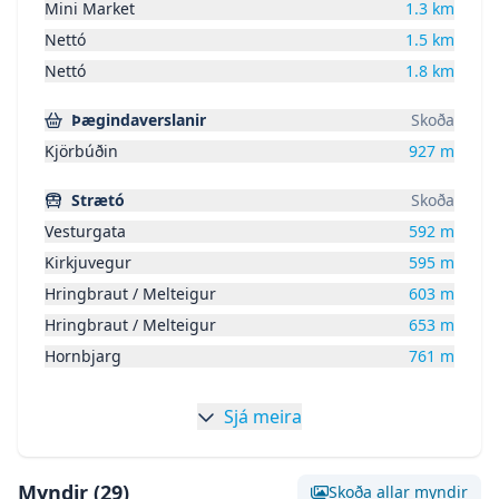
Mini Market
1.3
km
hluta fasteignar sem ekki eru aðgengilegir og
Nettó
1.5
km
sjást ekki með berum augum, eins og t.d. lagnir,
Nettó
1.8
km
dren, skólp og þak.
Þægindaverslanir
Skoða
Kjörbúðin
927
m
Strætó
Skoða
Vesturgata
592
m
Kirkjuvegur
595
m
Hringbraut / Melteigur
603
m
Hringbraut / Melteigur
653
m
Hornbjarg
761
m
Sjá meira
Myndir (
29
)
Skoða allar myndir