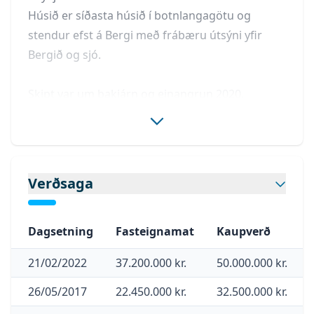
Húsið er síðasta húsið í botnlangagötu og
stendur efst á Bergi með frábæru útsýni yfir
Bergið og sjó.
Skipt var um þakjárn og einangrun 2020,
þakkantur lagfærður samhliða
Nýleg gólfefni að mestu
Eldhús hefur verið tekið í gegn á smekklegan
hátt
Verðsaga
Nánari lýsing eignar:
Forstofa: Flísalögð
Dagsetning
Fasteignamat
Kaupverð
Hjónaherbergi: Nýlegt parket á gólfi
21/02/2022
37.200.000 kr.
50.000.000 kr.
Barnaherbergi 1: Nýlegt parket á gólfi
Barnaherbergi 2: Nýlegt parket á gólfi,
26/05/2017
22.450.000 kr.
32.500.000 kr.
fataherbergi innaf herbergi.