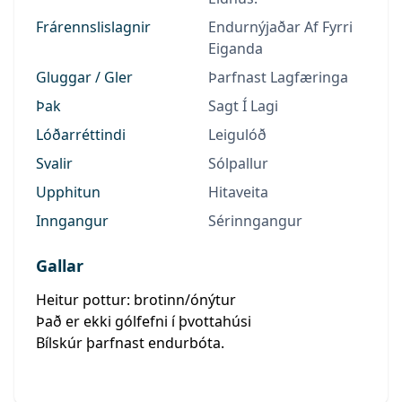
Frárennslislagnir
Endurnýjaðar Af Fyrri
Eiganda
Gluggar / Gler
Þarfnast Lagfæringa
Þak
Sagt Í Lagi
Lóðarréttindi
Leigulóð
Svalir
Sólpallur
Upphitun
Hitaveita
Inngangur
Sérinngangur
Gallar
Heitur pottur: brotinn/ónýtur
Það er ekki gólfefni í þvottahúsi
Bílskúr þarfnast endurbóta.