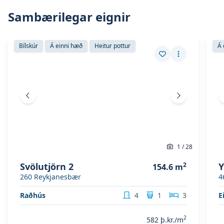
Sambærilegar eignir
Skoða eignina
Svölutjörn 2
Skoð
Skoða eignina
Svölutjörn 2
Sko
Bílskúr
Á einni hæð
Heitur pottur
Á 
Vista eign
Fleiri aðgerð
Fyrri mynd
Næsta mynd
1
/
28
Svölutjörn 2
2
Y
154.6
m
260
Reykjanesbær
4
Raðhús
4
1
3
E
2
582
þ.kr./m