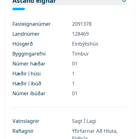
Ástand eignar
Fasteignanúmer
2091378
Landnúmer
128469
Húsgerð
Einbýlishús
Byggingarefni
Timbur
Númer hæðar
01
Hæðir í húsi
1
Hæðir í íbúð
1
Númer íbúðar
01
Vatnslagnir
Sagt Í Lagi
Raflagnir
Yfirfarnar Að Hluta,
Eldhús.