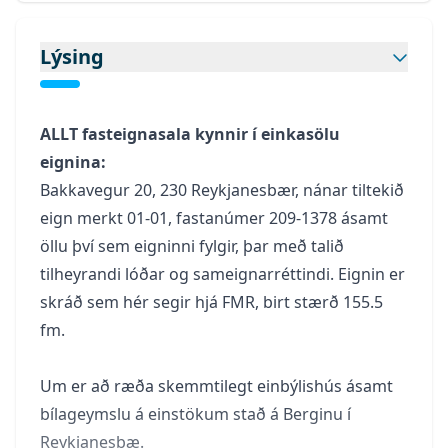
Lýsing
ALLT
fasteignasala kynnir í einkasölu
eignina:
Bakkavegur 20, 230 Reykjanesbær, nánar tiltekið
eign merkt 01-01, fastanúmer 209-1378 ásamt
öllu því sem eigninni fylgir, þar með talið
tilheyrandi lóðar og sameignarréttindi. Eignin er
skráð sem hér segir hjá FMR, birt stærð 155.5
fm.
Um er að ræða skemmtilegt einbýlishús ásamt
bílageymslu á einstökum stað á Berginu í
Reykjanesbæ.