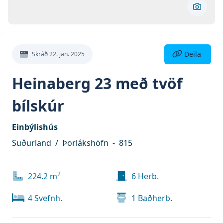
Skoða 
Deila eign
Deila
Skráð
22. jan. 2025
Heinaberg 23 með tvöf
bílskúr
Einbýlishús
Suðurland
/
Þorlákshöfn
-
815
2
224.2
m
6
Herb.
4
Svefnh.
1
Baðherb.