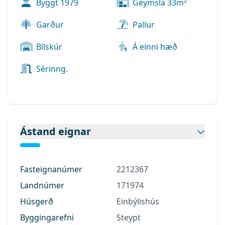
2
Byggt
1979
Geymsla
33
m
Garður
Pallur
Bílskúr
Á einni hæð
Sérinng.
Ástand eignar
Fasteignanúmer
2212367
Landnúmer
171974
Húsgerð
Einbýlishús
Byggingarefni
Steypt