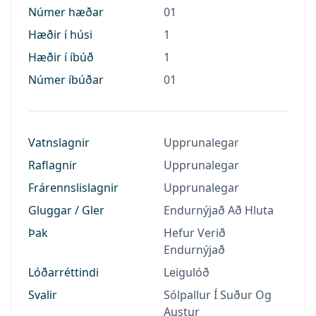
Númer hæðar
01
Hæðir í húsi
1
Hæðir í íbúð
1
Númer íbúðar
01
Vatnslagnir
Upprunalegar
Raflagnir
Upprunalegar
Frárennslislagnir
Upprunalegar
Gluggar / Gler
Endurnýjað Að Hluta
Þak
Hefur Verið
Endurnýjað
Lóðarréttindi
Leigulóð
Svalir
Sólpallur Í Suður Og
Austur