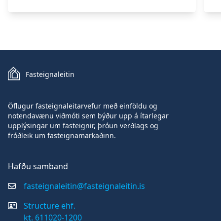
Fasteignaleitin
Öflugur fasteignaleitarvefur með einföldu og
notendavænu viðmóti sem býður upp á ítarlegar
upplýsingar um fasteignir, þróun verðlags og
fróðleik um fasteignamarkaðinn.
Hafðu samband
fasteignaleitin@fasteignaleitin.is
Structure ehf.
kt. 611020-1200