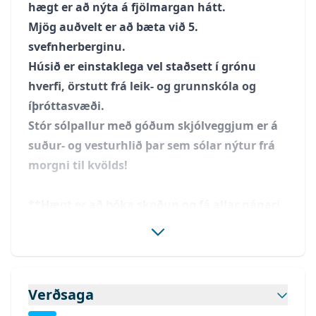
hægt er að nýta á fjölmargan hátt.
Mjög auðvelt er að bæta við 5.
svefnherberginu.
Húsið er einstaklega vel staðsett í grónu
hverfi, örstutt frá leik- og grunnskóla og
íþróttasvæði.
Stór sólpallur með góðum skjólveggjum er á
suður- og vesturhlið þar sem sólar nýtur frá
morgni til kvölds!
**Hægt er að bóka skoðun og fá allar nánari
upplýsingar í síma
483 3424
og á
fastsud@gmail.com **
Eignin skiptist svo:
Verðsaga
* Rúmgóð flísalögð forstofa með skáp.