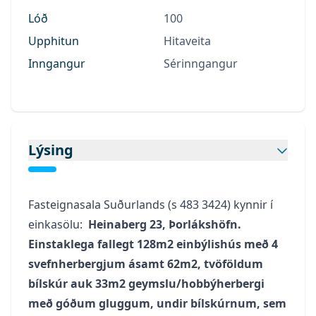
Lóð
100
Upphitun
Hitaveita
Inngangur
Sérinngangur
Lýsing
Fasteignasala Suðurlands (s
483 3424
) kynnir í
einkasölu:
Heinaberg 23, Þorlákshöfn.
Einstaklega fallegt 128m2 einbýlishús með 4
svefnherbergjum ásamt 62m2, tvöföldum
bílskúr auk 33m2 geymslu/hobbýherbergi
með góðum gluggum, undir bílskúrnum, sem