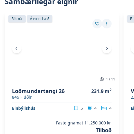
Sambærilegar eignir
Skoða eignina
Loðmundartangi 26
Skoð
Skoða eignina
Loðmundartangi 26
Sko
Bílskúr
Á einni hæð
Bí
Vista eign
Fleiri aðgerð
Fyrri mynd
Næsta mynd
1
/
11
Loðmundartangi 26
2
V
231.9
m
846
Flúðir
2
Einbýlishús
5
4
4
E
Fasteignamat
11.250.000 kr.
Tilboð