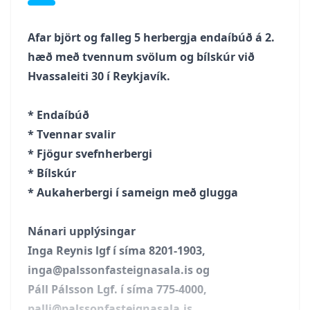
Afar björt og falleg 5 herbergja endaíbúð á 2.
hæð með tvennum svölum og bílskúr við
Hvassaleiti 30 í Reykjavík.
* Endaíbúð
* Tvennar svalir
* Fjögur svefnherbergi
* Bílskúr
* Aukaherbergi í sameign með glugga
Nánari upplýsingar
Inga Reynis lgf í síma 8201-1903,
inga@palssonfasteignasala.is og
Páll Pálsson Lgf. í síma 775-4000,
palli@palssonfasteignasala.is