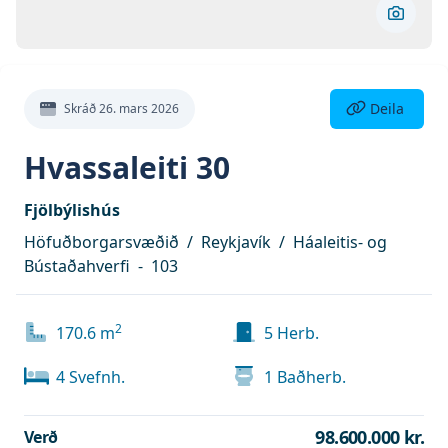
Skoða 
Deila eign
Deila
Skráð
26. mars 2026
Hvassaleiti 30
Fjölbýlishús
Höfuðborgarsvæðið
/
Reykjavík
/
Háaleitis- og
Bústaðahverfi
-
103
2
170.6
m
5
Herb.
4
Svefnh.
1
Baðherb.
98.600.000 kr.
Verð