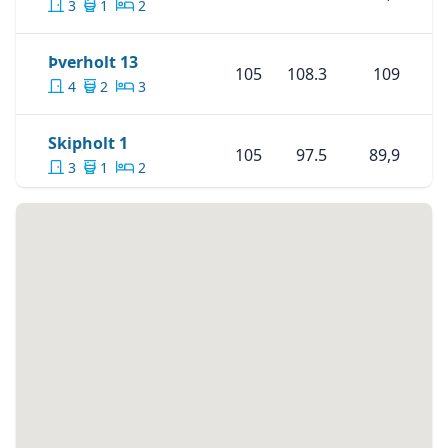
3
1
2
verslunarmiðstöð hinum megin við götuna.
Skoða Eignina
Þverholt 13
Þverholt 13
105
108.3
109
4
2
3
Skoða Eignina
Skipholt 1
Skipholt 1
105
97.5
89,9
3
1
2