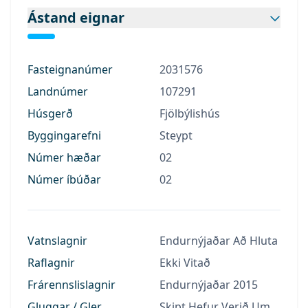
Ástand eignar
Fasteignanúmer
2031576
Landnúmer
107291
Húsgerð
Fjölbýlishús
Byggingarefni
Steypt
Númer hæðar
02
Númer íbúðar
02
Vatnslagnir
Endurnýjaðar Að Hluta
Raflagnir
Ekki Vitað
Frárennslislagnir
Endurnýjaðar 2015
Gluggar / Gler
Skipt Hefur Verið Um