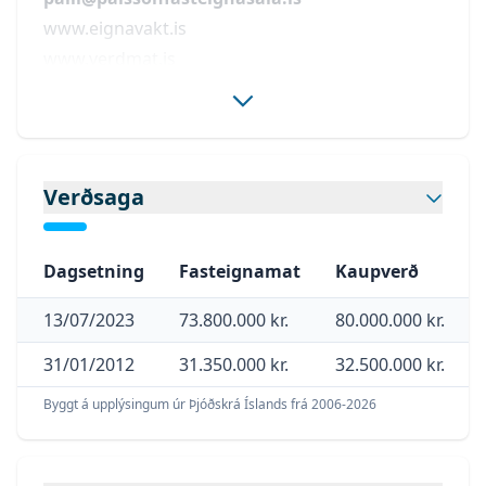
www.eignavakt.is
www.verdmat.is
Góð ráð fyrir kaupendur
Eignin er skráð samkvæmt Þjóðskrá Íslands
170,6 fm þar af er bílskúrinn 20.8 fm.
Verðsaga
Fasteignamat er fyrir 2026 101.200.000 mkr.
Eignin skiptist í forstofu, stofu, eldhúsi, 4
Dagsetning
Fasteignamat
Kaupverð
svefnherbergi, baðherbergi, herbergi í
13/07/2023
73.800.000 kr.
80.000.000 kr.
kjallara og geymslu í sameign ásamt bílskúr.
31/01/2012
31.350.000 kr.
32.500.000 kr.
Nánari lýsing:
Byggt á upplýsingum úr Þjóðskrá Íslands frá 2006-
2026
Komið er inn í rúmgott hol með parketi á gólfi
Stofa/ Borðstofa
er björt og rúmgóð, útgengt á
vestursvalir og parket á gólfi.