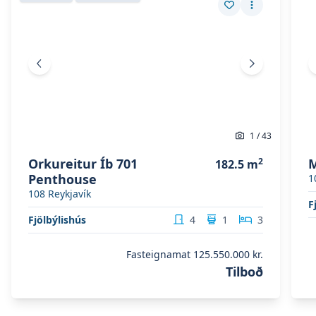
Vista eign
Fleiri aðgerð
Fyrri mynd
Næsta mynd
1
/
43
Orkureitur Íb 701
2
M
182.5
m
Penthouse
1
108
Reykjavík
F
Fjölbýlishús
4
1
3
Fasteignamat
125.550.000 kr.
Tilboð