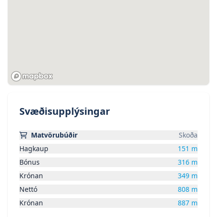
Svæðisupplýsingar
Matvörubúðir
Skoða
Hagkaup
151
m
Bónus
316
m
Krónan
349
m
Nettó
808
m
Krónan
887
m