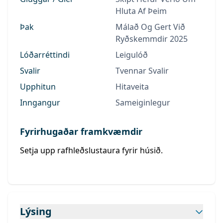
Hluta Af Þeim
Þak
Málað Og Gert Við
Ryðskemmdir 2025
Lóðarréttindi
Leigulóð
Svalir
Tvennar Svalir
Upphitun
Hitaveita
Inngangur
Sameiginlegur
Fyrirhugaðar framkvæmdir
Setja upp rafhleðslustaura fyrir húsið.
Lýsing