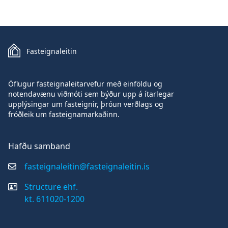
Fasteignaleitin
Öflugur fasteignaleitarvefur með einföldu og
notendavænu viðmóti sem býður upp á ítarlegar
upplýsingar um fasteignir, þróun verðlags og
fróðleik um fasteignamarkaðinn.
Hafðu samband
fasteignaleitin@fasteignaleitin.is
Structure ehf.
kt. 611020-1200