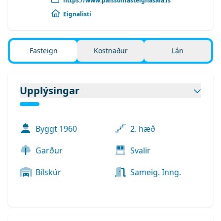
https://www.palssonfasteignasala.is
Eignalisti
Fasteign
Kostnaður
Lán
Upplýsingar
Byggt
1960
2. hæð
Garður
Svalir
Bílskúr
Sameig. Inng.