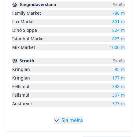
Þægindaverslanir
Skoða
Family Market
788
m
Lux Market
801
m
Dínó Sjoppa
824
m
Istanbul Market
825
m
Mix Market
1000
m
Strætó
Skoða
Kringlan
95
m
Kringlan
177
m
Fellsmúli
338
m
Fellsmúli
367
m
Austurver
373
m
Sjá meira