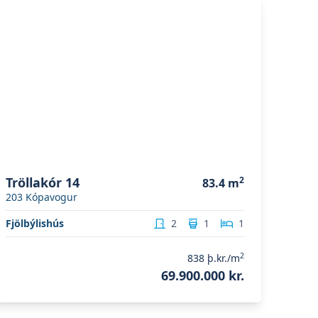
koða eignina
Tröllakór 14
Tröllakór 14
2
83.4
m
203
Kópavogur
Fjölbýlishús
2
1
1
2
838
þ.kr./m
69.900.000 kr.