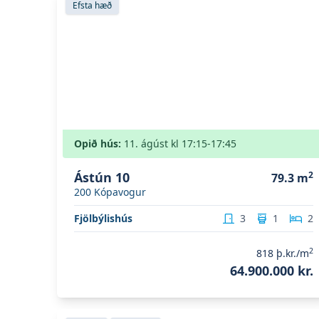
Efsta hæð
Opið hús:
11. ágúst
kl
17:15
-17:45
Ástún 10
2
79.3
m
200
Kópavogur
Fjölbýlishús
3
1
2
2
818
þ.kr./m
64.900.000 kr.
Skoða eignina
Lundur 4