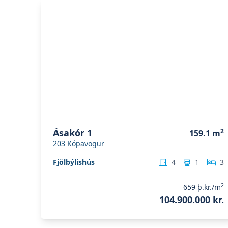
Skoða eignina
Ásakór 1
Ásakór 1
2
159.1
m
203
Kópavogur
Fjölbýlishús
4
1
3
2
659
þ.kr./m
104.900.000 kr.