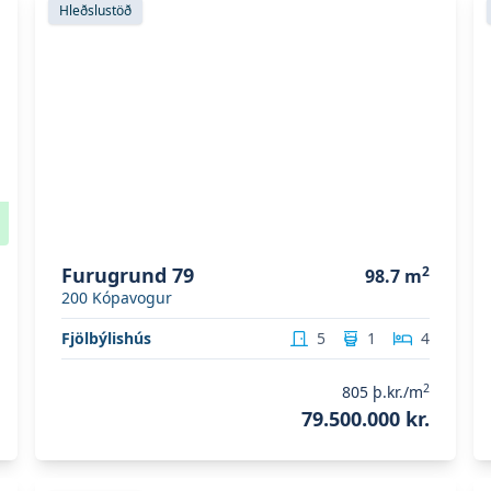
Hleðslustöð
Furugrund 79
2
98.7
m
200
Kópavogur
Fjölbýlishús
5
1
4
2
805
þ.kr./m
79.500.000 kr.
Skoða eignina
Bakkasmári 23
S