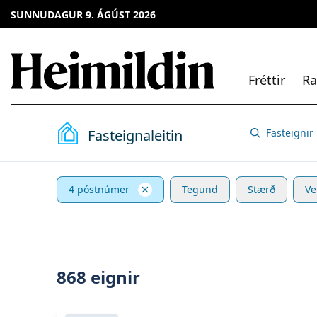
SUNNUDAGUR 9. ÁGÚST 2026
Fréttir
Ra
Fasteignaleitin
Fasteignir
4 póstnúmer
Tegund
Stærð
Ve
868
eignir
Skoða eignina
Ástún 10