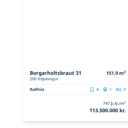
Skoða eignina
Borgarholtsbraut 31
Borgarholtsbraut 31
2
151.9
m
200
Kópavogur
Raðhús
4
1
3
2
747
þ.kr./m
113.500.000 kr.