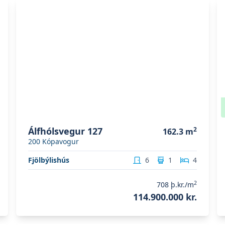
Skoða eignina
Álfhólsvegur 127
S
Álfhólsvegur 127
2
162.3
m
200
Kópavogur
Fjölbýlishús
6
1
4
2
708
þ.kr./m
114.900.000 kr.