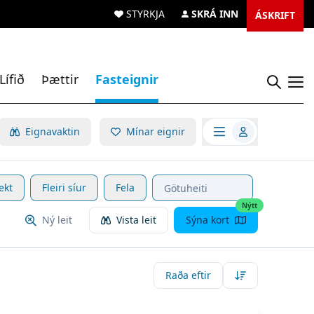
STYRKJA
SKRÁ INN
ÁSKRIFT
Lífið
Þættir
Fasteignir
Opn
Opna valmynd
Eignavaktin
Mínar eignir
ekt
Fleiri síur
Fela
Nýtt
Ný leit
Vista leit
Sýna kort
Raða eftir
koða eignina
Lindasmári 45