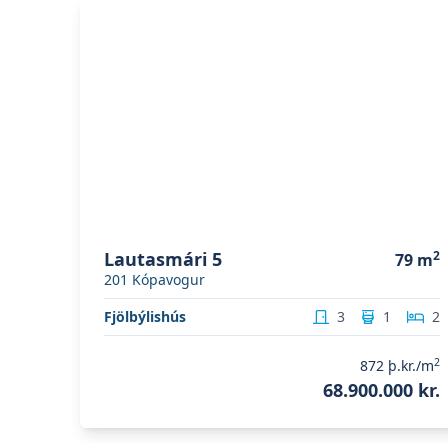
Skoða eignina
Lautasmári 5
Lautasmári 5
2
79
m
201
Kópavogur
Fjölbýlishús
3
1
2
2
872
þ.kr./m
68.900.000 kr.