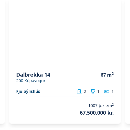
Skoða eignina
Dalbrekka 14
S
Dalbrekka 14
2
67
m
200
Kópavogur
Fjölbýlishús
2
1
1
2
1007
þ.kr./m
67.500.000 kr.