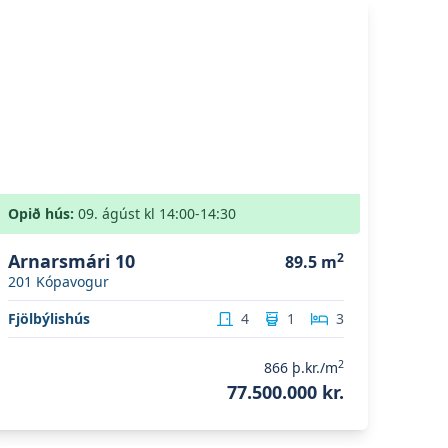
koða eignina
Arnarsmári 10
Opið hús:
09. ágúst
kl
14:00
-14:30
Arnarsmári 10
2
89.5
m
201
Kópavogur
Fjölbýlishús
4
1
3
2
866
þ.kr./m
77.500.000 kr.