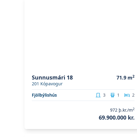
Sunnusmári 18
2
71.9
m
201
Kópavogur
Fjölbýlishús
3
1
2
2
972
þ.kr./m
69.900.000 kr.