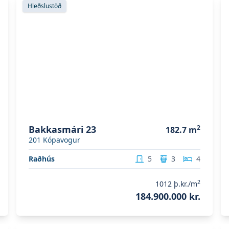
Hleðslustöð
Bakkasmári 23
2
182.7
m
201
Kópavogur
Raðhús
5
3
4
2
1012
þ.kr./m
184.900.000 kr.