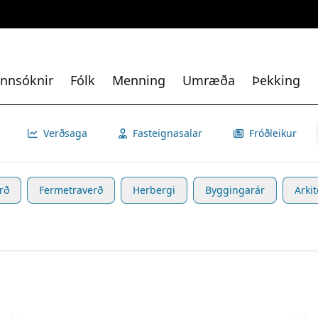
nnsóknir
Fólk
Menning
Umræða
Þekking
Verðsaga
Fasteignasalar
Fróðleikur
rð
Fermetraverð
Herbergi
Byggingarár
Arkit
Skoða eignina
Jörfalind 19
S