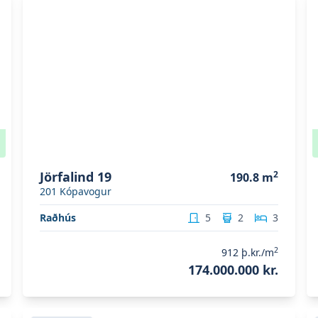
Jörfalind 19
2
190.8
m
201
Kópavogur
Raðhús
5
2
3
2
912
þ.kr./m
174.000.000 kr.
Skoða eignina
Furugrund 79
S