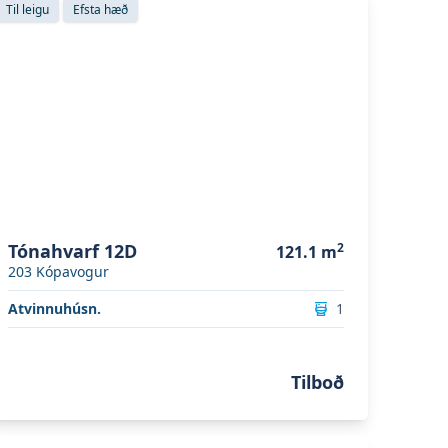
Til leigu
Efsta hæð
Tónahvarf 12D
2
121.1
m
203
Kópavogur
Atvinnuhúsn.
1
Tilboð
koða eignina
Hlíðarhjalli 72