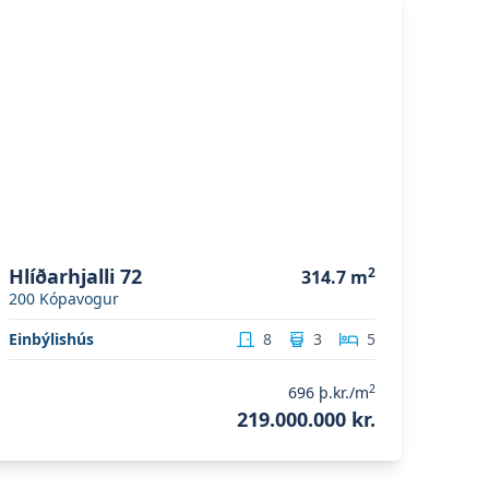
Hlíðarhjalli 72
2
314.7
m
200
Kópavogur
Einbýlishús
8
3
5
2
696
þ.kr./m
219.000.000 kr.