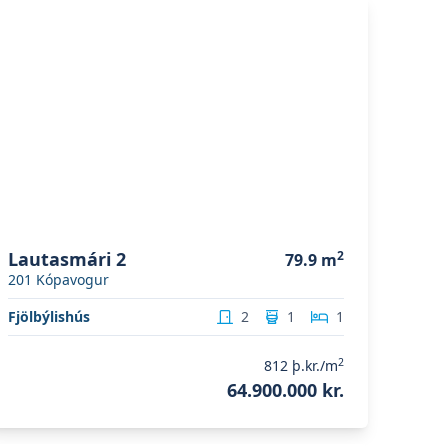
koða eignina
Lautasmári 2
Lautasmári 2
2
79.9
m
201
Kópavogur
Fjölbýlishús
2
1
1
2
812
þ.kr./m
64.900.000 kr.