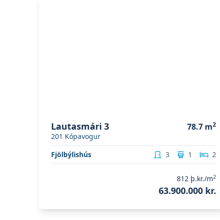
Skoða eignina
Lautasmári 3
Lautasmári 3
2
78.7
m
201
Kópavogur
Fjölbýlishús
3
1
2
2
812
þ.kr./m
63.900.000 kr.