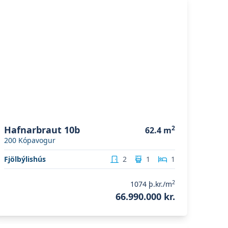
koða eignina
Hafnarbraut 10b
Hafnarbraut 10b
2
62.4
m
200
Kópavogur
Fjölbýlishús
2
1
1
2
1074
þ.kr./m
66.990.000 kr.