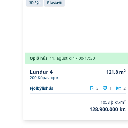
3D Sýn
Bílastæði
Opið hús:
11. ágúst
kl
17:00
-17:30
Lundur 4
2
121.8
m
200
Kópavogur
Fjölbýlishús
3
1
2
2
1058
þ.kr./m
128.900.000 kr.
Skoða eignina
Sunnusmári 18