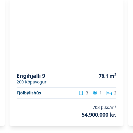
Skoða eignina
Engihjalli 9
S
Engihjalli 9
2
78.1
m
200
Kópavogur
Fjölbýlishús
3
1
2
2
703
þ.kr./m
54.900.000 kr.