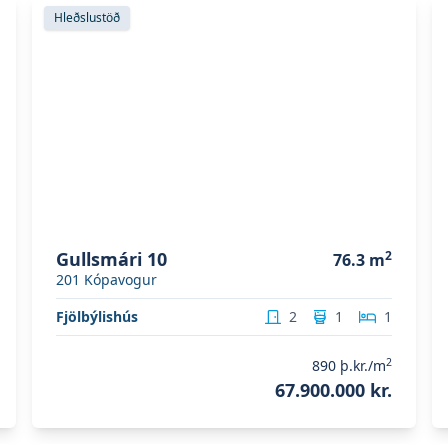
Skoða eignina
Gullsmári 10
S
Hleðslustöð
Gullsmári 10
2
76.3
m
201
Kópavogur
Fjölbýlishús
2
1
1
2
890
þ.kr./m
67.900.000 kr.