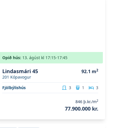
Opið hús:
13. ágúst
kl
17:15
-17:45
Lindasmári 45
2
92.1
m
201
Kópavogur
Fjölbýlishús
3
1
3
2
846
þ.kr./m
77.900.000 kr.
koða eignina
Tónahvarf 12D