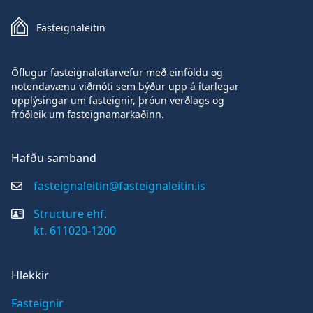
Fasteignaleitin
Öflugur fasteignaleitarvefur með einföldu og
notendavænu viðmóti sem býður upp á ítarlegar
upplýsingar um fasteignir, þróun verðlags og
fróðleik um fasteignamarkaðinn.
Hafðu samband
fasteignaleitin@fasteignaleitin.is
Structure ehf.
kt. 611020-1200
Hlekkir
Fasteignir