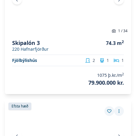
Fyrri mynd
Næsta 
1
/
34
Skipalón 3
2
74.3
m
220
Hafnarfjörður
Fjölbýlishús
2
1
1
2
1075
þ.kr./m
79.900.000 kr.
Skoða eignina
Skipalón 3
Skoða eignina
Skipalón 3
Efsta hæð
Vista eign
Fleiri a