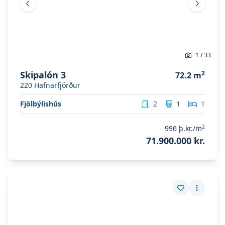
Fyrri mynd
Næsta 
1
/
33
Skipalón 3
2
72.2
m
220
Hafnarfjörður
Fjölbýlishús
2
1
1
2
996
þ.kr./m
71.900.000 kr.
Skoða eignina
Skipalón 3
Skoða eignina
Skipalón 3
Vista eign
Fleiri a