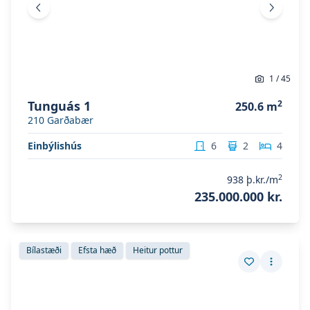
Fyrri mynd
Næsta 
1
/
45
Tunguás 1
2
250.6
m
210
Garðabær
Einbýlishús
6
2
4
2
938
þ.kr./m
235.000.000 kr.
Skoða eignina
Valshlíð 10
Skoða eignina
Valshlíð 10
Bílastæði
Efsta hæð
Heitur pottur
Vista eign
Fleiri a