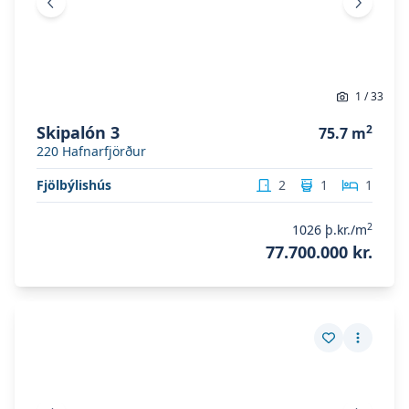
Fyrri mynd
Næsta 
1
/
33
Skipalón 3
2
75.7
m
220
Hafnarfjörður
Fjölbýlishús
2
1
1
2
1026
þ.kr./m
77.700.000 kr.
Skoða eignina
Skipalón 3
Skoða eignina
Skipalón 3
Vista eign
Fleiri a