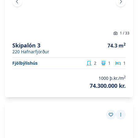
Fyrri mynd
Næsta 
1
/
33
Skipalón 3
2
74.3
m
220
Hafnarfjörður
Fjölbýlishús
2
1
1
2
1000
þ.kr./m
74.300.000 kr.
Skoða eignina
Skipalón 3
Skoða eignina
Skipalón 3
Vista eign
Fleiri a