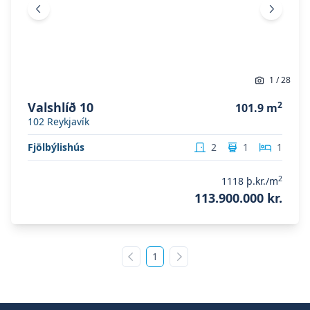
Fyrri mynd
Næsta 
1
/
28
Valshlíð 10
2
101.9
m
102
Reykjavík
Fjölbýlishús
2
1
1
2
1118
þ.kr./m
113.900.000 kr.
1
Fyrri síða
Næsta síða