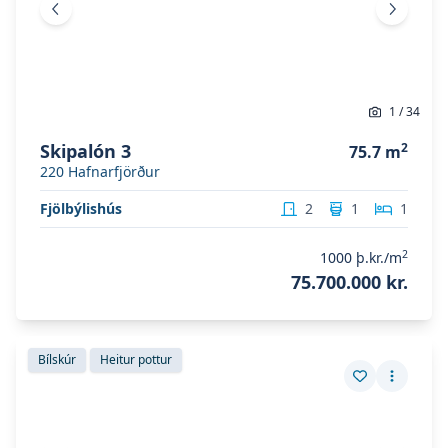
Fyrri mynd
Næsta 
1
/
34
Skipalón 3
2
75.7
m
220
Hafnarfjörður
Fjölbýlishús
2
1
1
2
1000
þ.kr./m
75.700.000 kr.
Skoða eignina
Tunguás 1
Skoða eignina
Tunguás 1
Bílskúr
Heitur pottur
Vista eign
Fleiri a