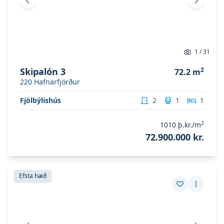
Fyrri mynd
Næsta 
1
/
31
Skipalón 3
2
72.2
m
220
Hafnarfjörður
Fjölbýlishús
2
1
1
2
1010
þ.kr./m
72.900.000 kr.
Skoða eignina
Skipalón 3
Skoða eignina
Skipalón 3
Efsta hæð
Vista eign
Fleiri a