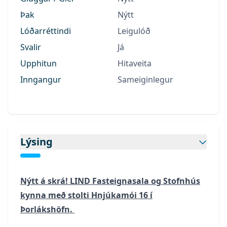
Þak
Nýtt
Lóðarréttindi
Leigulóð
Svalir
Já
Upphitun
Hitaveita
Inngangur
Sameiginlegur
Lýsing
Nýtt á skrá! LIND Fasteignasala og Stofnhús
kynna með stolti Hnjúkamói 16 í
Þorlákshöfn.