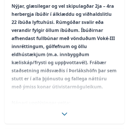
Nýjar, glæsilegar og vel skipulagðar 2ja – 4ra
herbergja íbúðir í álklæddu og viðhaldslitlu
22 íbúða lyftuhúsi. Rúmgóðar svalir eða
verandir fylgir öllum íbúðum. Íbúðirnar
afhendast fullbúnar með vönduðum Voké-III
innréttingum, gólfefnum og öllu
eldhústækjum (m.a. innbyggðum
kæliskáp/frysti og uppþvottavél). Frábær
staðsetning miðsvæðis í Þorlákshöfn þar sem
stutt er í alla þjónustu og fallega náttúru
með ýmiss konar útivistarmöguleikum.
Nánari upplýsingar veita:
Heimir F. Hallgrímsson lögg. fasteignasali /
849 0672 / HEIMIR@FASTLIND.IS
Andri Freyr Halldórsson lögg. fasteignasali /