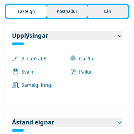
Fasteign
Kostnaður
Lán
Upplýsingar
3. hæð af 5
Garður
Svalir
Pallur
Sameig. Inng.
Ástand eignar