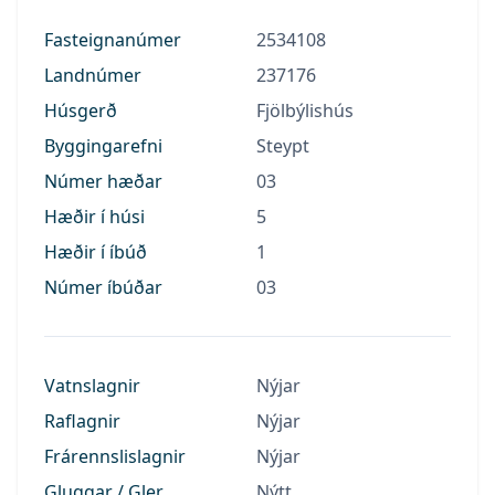
Fasteignanúmer
2534108
Landnúmer
237176
Húsgerð
Fjölbýlishús
Byggingarefni
Steypt
Númer hæðar
03
Hæðir í húsi
5
Hæðir í íbúð
1
Númer íbúðar
03
Vatnslagnir
Nýjar
Raflagnir
Nýjar
Frárennslislagnir
Nýjar
Gluggar / Gler
Nýtt