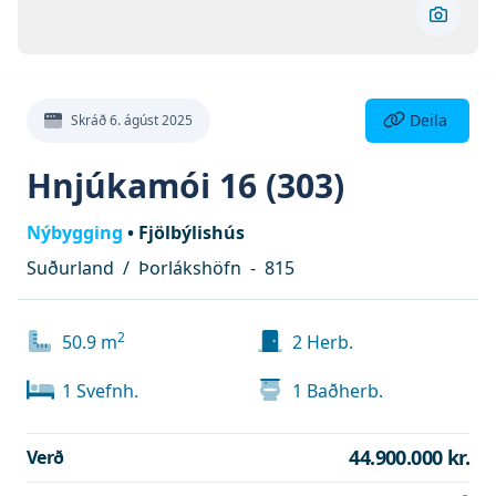
Skoða 
Deila eign
Deila
Skráð
6. ágúst 2025
Hnjúkamói 16 (303)
Nýbygging
•
Fjölbýlishús
Suðurland
/
Þorlákshöfn
-
815
2
50.9
m
2
Herb.
1
Svefnh.
1
Baðherb.
44.900.000 kr.
Verð