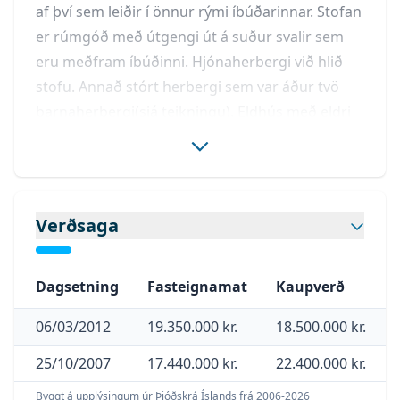
af því sem leiðir í önnur rými íbúðarinnar. Stofan 
er rúmgóð með útgengi út á suður svalir sem 
eru meðfram íbúðinni. Hjónaherbergi við hlið 
stofu. Annað stórt herbergi sem var áður tvö 
barnaherbergi(sjá teikningu). Eldhús með eldri 
innréttingu og litlum borðkrók. Baðherbergið er 
með flísalögðu gólfi og veggjum að mestu. Góð 
innrétting með vask og skápum, baðkar og 
aðstaða fyrir þvottavél og þurrkara er á baðinu. 
Verðsaga
Gólfefni eru harðparket og flísar. Skápar er á 
stigapalli sem tilheyrir íbúðinni. Íbúðin er skráð  
79,5 fm en það vantar 4,9 fm sem er óskráð 
Dagsetning
Fasteignamat
Kaupverð
samkvæmt skráningartöflu sem fylgir húsinu. 
06/03/2012
19.350.000 kr.
18.500.000 kr.
Hjólageymsla er í kjallara.  
Framkvæmdir við skipti á skólplögn inn í húsið  
25/10/2007
17.440.000 kr.
22.400.000 kr.
er að fara í gang en seljandi greiðri þær 
Byggt á upplýsingum úr Þjóðskrá Íslands frá 2006-
2026