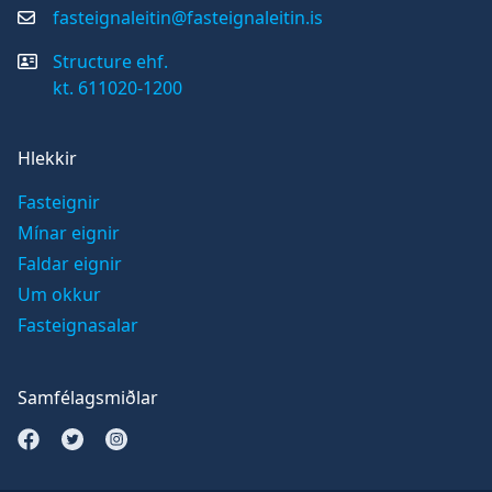
fasteignaleitin@fasteignaleitin.is
Structure ehf.
kt. 611020-1200
Hlekkir
Fasteignir
Mínar eignir
Faldar eignir
Um okkur
Fasteignasalar
Samfélagsmiðlar
Opna Facebook síðu
Opna Twitter síðu
Opna Instagram síðu