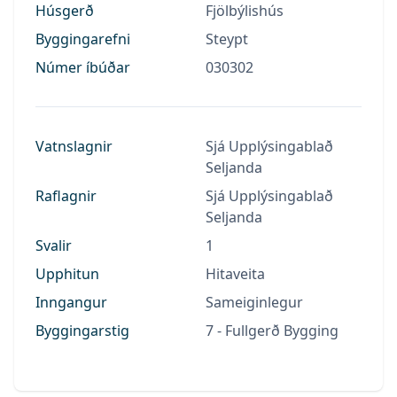
Húsgerð
Fjölbýlishús
Byggingarefni
Steypt
Númer íbúðar
030302
Vatnslagnir
Sjá Upplýsingablað
Seljanda
Raflagnir
Sjá Upplýsingablað
Seljanda
Svalir
1
Upphitun
Hitaveita
Inngangur
Sameiginlegur
Byggingarstig
7 - Fullgerð Bygging