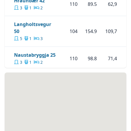
Skoða Eignina
Hraunbær 42
Hraunbær 42
110
89.5
62,9
3
1
2
Langholtsvegur
Skoða Eignina
Langholtsvegur 50
50
104
154.9
109,7
5
1
3
Skoða Eignina
Naustabryggja 2
Naustabryggja 25
110
98.8
71,4
3
1
2