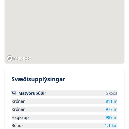
Svæðisupplýsingar
Matvörubúðir
Skoða
Krónan
811
m
Krónan
977
m
Hagkaup
989
m
Bónus
1.1
km