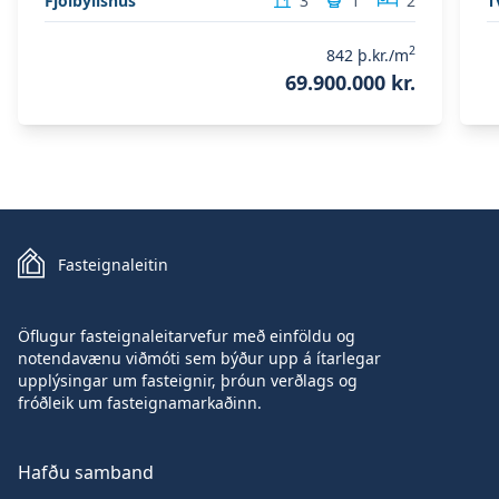
Fjölbýlishús
3
1
2
T
2
842
þ.kr./m
69.900.000 kr.
Fasteignaleitin
Öflugur fasteignaleitarvefur með einföldu og
notendavænu viðmóti sem býður upp á ítarlegar
upplýsingar um fasteignir, þróun verðlags og
fróðleik um fasteignamarkaðinn.
Hafðu samband