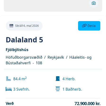
Skoða 
Deila eign
Deila
Skráð
6. maí 2026
Dalaland 5
Fjölbýlishús
Höfuðborgarsvæðið
/
Reykjavík
/
Háaleitis- og
Bústaðahverfi
-
108
2
84.4
m
4
Herb.
3
Svefnh.
1
Baðherb.
72.900.000 kr.
Verð