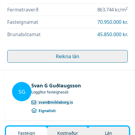
2
Fermetraverð
863.744 kr.
/m
Fasteignamat
70.950.000 kr.
Brunabótamat
45.850.000 kr.
Reikna lán
Svan G Guðlaugsson
SG
Löggiltur fasteignasali
svan@miklaborg.is
Eignalisti
Fasteign
Kostnaður
Lán