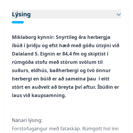
Lýsing
Miklaborg kynnir: Snyrtileg 4ra herbergja 
íbúð í þriðju og efst hæð með góðu útsýni við 
Dalaland 5. Eignin er 84,4 fm og skiptist í 
rúmgóða stofu með stórum svölum til 
suðurs, eldhús, baðherbergi og tvö önnur 
herbergi en búið er að sameina þau  í eitt 
stórt en auðvelt að breyta því aftur. Íbúðin er 
laus við kaupsamning. 
Nánari lýsing:
Forstofugangur með fataskáp. Rúmgott hol inn 