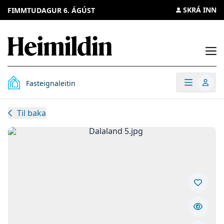
SKRÁ INN
FIMMTUDAGUR 6. ÁGÚST
Opn
Opna v
Fasteignaleitin
Til baka
Opna
Dalaland 5.jpg
Vista e
Fela ei