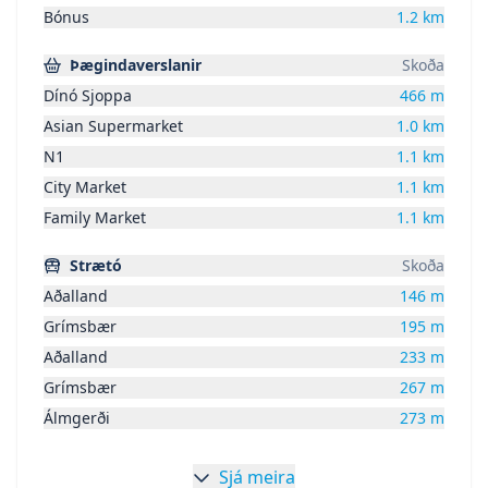
Bónus
1.2
km
Þægindaverslanir
Skoða
Dínó Sjoppa
466
m
Asian Supermarket
1.0
km
N1
1.1
km
City Market
1.1
km
Family Market
1.1
km
Strætó
Skoða
Aðalland
146
m
Grímsbær
195
m
Aðalland
233
m
Grímsbær
267
m
Álmgerði
273
m
Sjá meira