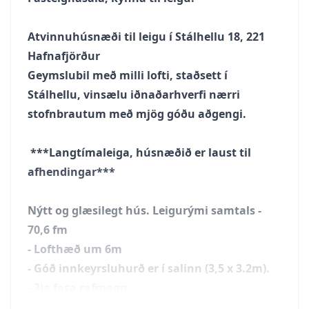
Atvinnuhúsnæði til leigu í Stálhellu 18, 221
Hafnafjörður
Geymslubil með milli lofti, staðsett í
Stálhellu, vinsælu iðnaðarhverfi nærri
stofnbrautum með mjög góðu aðgengi.
***Langtímaleiga, húsnæðið er laust til
afhendingar***
Nýtt og glæsilegt hús. Leigurými samtals -
70,6 fm
- Lofthæð um 6m
- Góð innkeyrsluhurð er í salinn (3,5 x 3.2m).
- 3ja fasa rafmagn.
- Tenglastokkar bæði á efri og neðri hæð.