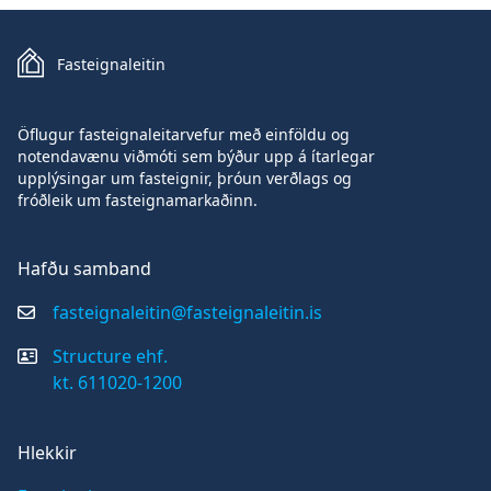
Fasteignaleitin
Öflugur fasteignaleitarvefur með einföldu og
notendavænu viðmóti sem býður upp á ítarlegar
upplýsingar um fasteignir, þróun verðlags og
fróðleik um fasteignamarkaðinn.
Hafðu samband
fasteignaleitin@fasteignaleitin.is
Structure ehf.
kt. 611020-1200
Hlekkir