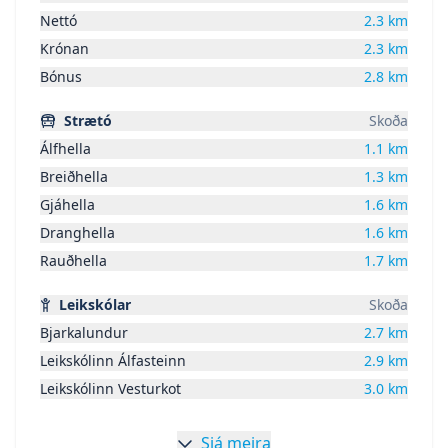
Nettó
2.3
km
Krónan
2.3
km
Bónus
2.8
km
Strætó
Skoða
Álfhella
1.1
km
Breiðhella
1.3
km
Gjáhella
1.6
km
Dranghella
1.6
km
Rauðhella
1.7
km
Leikskólar
Skoða
Bjarkalundur
2.7
km
Leikskólinn Álfasteinn
2.9
km
Leikskólinn Vesturkot
3.0
km
Sjá meira