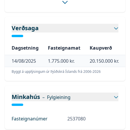
- Malbikuð lóð.
- Salerni eru til staðar í bilinu.
- Skolvaskur er í bilinu.
Verðsaga
Allar nánari upplýsingar veita: Andri Freyr
Halldórsson lgfs. í síma 762-6162 eða
Dagsetning
Fasteignamat
Kaupverð
andri@fastlind.is
14/08/2025
1.775.000 kr.
20.150.000 kr.
Byggt á upplýsingum úr Þjóðskrá Íslands frá 2006-
2026
Minkahús
–
Fylgieining
Fasteignanúmer
2537080