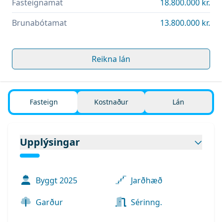
Fasteignamat
18.800.000 kr.
Brunabótamat
13.800.000 kr.
Reikna lán
Fasteign
Kostnaður
Lán
Upplýsingar
Byggt
2025
Jarðhæð
Garður
Sérinng.