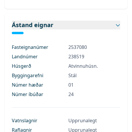
Ástand eignar
Fasteignanúmer
2537080
Landnúmer
238519
Húsgerð
Atvinnuhúsn.
Byggingarefni
Stál
Númer hæðar
01
Númer íbúðar
24
Vatnslagnir
Upprunalegt
Raflagnir
Upprunalegt