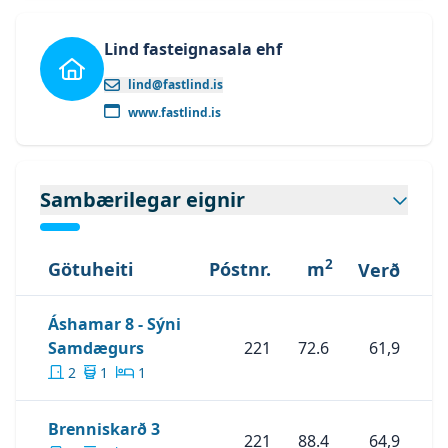
Lind fasteignasala ehf
lind@fastlind.is
www.fastlind.is
Sambærilegar eignir
2
Götuheiti
Póstnr.
m
Verð
Áshamar 8 - Sýni
Skoða Eignina
Áshamar 8 - Sýni Sam
Samdægurs
221
72.6
61,9
2
1
1
Skoða Eignina
Brenniskarð 3
Brenniskarð 3
221
88.4
64,9