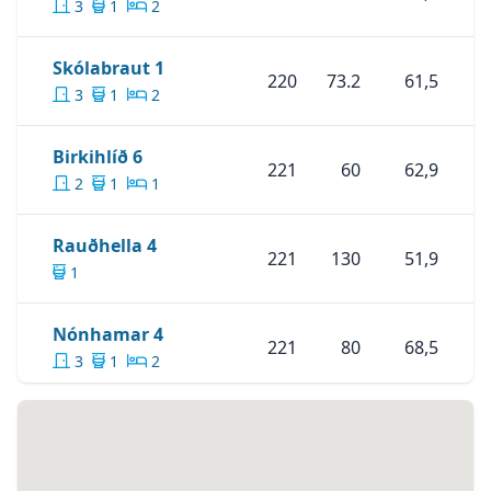
3
1
2
Skoða Eignina
Skólabraut 1
Skólabraut 1
220
73.2
61,5
3
1
2
Skoða Eignina
Birkihlíð 6
Birkihlíð 6
221
60
62,9
2
1
1
Skoða Eignina
Rauðhella 4
Rauðhella 4
221
130
51,9
1
Skoða Eignina
Nónhamar 4
Nónhamar 4
221
80
68,5
3
1
2