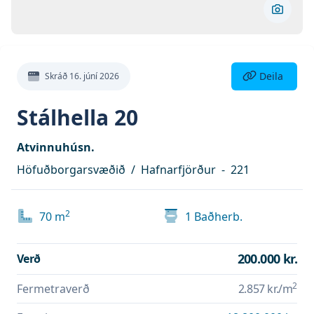
Skoða 
Deila eign
Deila
Skráð
16. júní 2026
Stálhella 20
Atvinnuhúsn.
Höfuðborgarsvæðið
/
Hafnarfjörður
-
221
2
70
m
1
Baðherb.
200.000 kr.
Verð
2
Fermetraverð
2.857 kr.
/m