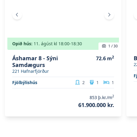
Fyrri mynd
Næsta mynd
Opið hús:
11. ágúst
kl
18:00
-18:30
1
/
30
Áshamar 8 - Sýni
2
B
72.6
m
Samdægurs
2
221
Hafnarfjörður
F
Fjölbýlishús
2
1
1
2
853
þ.kr./m
61.900.000 kr.