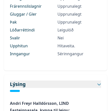
Frárennslislagnir
Upprunalegt
Gluggar / Gler
Upprunalegt
Þak
Upprunalegt
Lóðarréttindi
Leigulóð
Svalir
Nei
Upphitun
Hitaveita.
Inngangur
Sérinngangur
Lýsing
Andri Freyr Halldórsson, LIND
Fasteignasala, kynna til leigu: