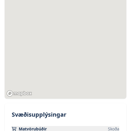
Svæðisupplýsingar
Matvörubúðir
Skoða