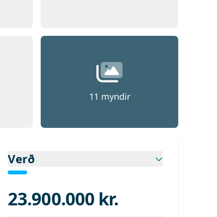
d 1
Opna
Mynd 1
11
myndir
Verð
23.900.000 kr.