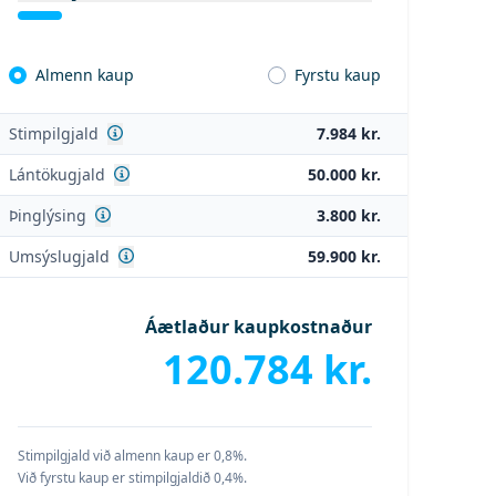
Almenn kaup
Fyrstu kaup
Sjá nánar
Stimpilgjald
7.984 kr.
Sjá nánar
Lántökugjald
50.000 kr.
Sjá nánar
Þinglýsing
3.800 kr.
Sjá nánar
Umsýslugjald
59.900 kr.
Áætlaður kaupkostnaður
120.784 kr.
Stimpilgjald við almenn kaup er 0,8%.
Við fyrstu kaup er stimpilgjaldið 0,4%.