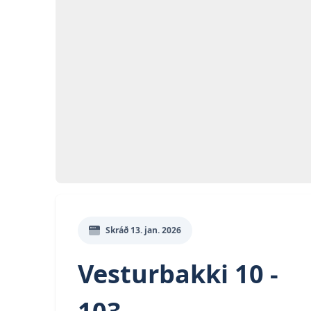
Opna
Myn
Skráð
13. jan. 2026
Vesturbakki 10 -