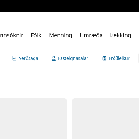
nnsóknir
Fólk
Menning
Umræða
Þekking
Verðsaga
Fasteignasalar
Fróðleikur
Opna
Myn