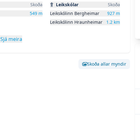
Skoða
Leikskólar
Skoða
549
m
Leikskólinn Bergheimar
927
m
Leikskólinn Hraunheimar
1.2
km
Sjá meira
Vallá
Skoða allar myndir
Skoða stóra mynd af:
Mynd 0
Skoða stóra mynd af
Skoða stóra mynd af:
Mynd 3
Skoða stóra mynd af
Skoða stóra mynd af:
Mynd 6
Skoða stóra mynd af
Skoða stóra mynd af:
Mynd 9
Skoða stóra mynd af
 í Litháen
 9005