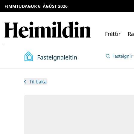
FIMMTUDAGUR 6. ÁGÚST 2026
Fréttir
Ra
Fasteignaleitin
Fasteignir
Til baka