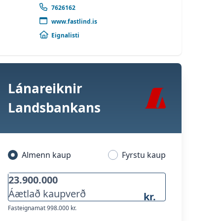
7626162
www.fastlind.is
Eignalisti
Lánareiknir
Landsbankans
Almenn kaup
Fyrstu kaup
Áætlað kaupverð
kr.
Fasteignamat
998.000 kr.