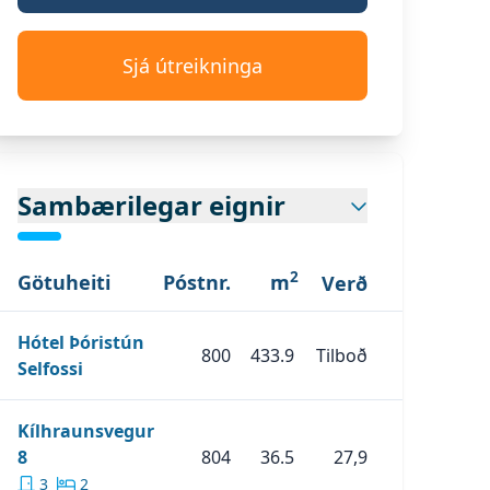
Sjá útreikninga
Sambærilegar eignir
2
Götuheiti
Póstnr.
m
Verð
:
Mynd 1
:
Mynd 4
Hótel Þóristún
:
Mynd 7
800
433.9
Tilboð
Skoða Eignina
Hótel Þóristún Selfossi
Selfossi
:
Mynd 10
Kílhraunsvegur
Skoða Eignina
Kílhraunsvegur 8
8
804
36.5
27,9
3
2