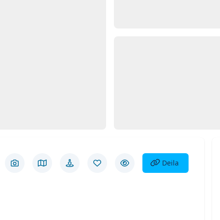
Opna
Myn
d 1
Deila eign
Deila
Skoða myndir
Skoða á korti
Götusýn
Vista eign
Fela eign