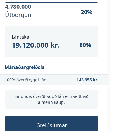
20
%
Útborgun
Lántaka
19.120.000 kr.
80
%
Mánaðargreiðsla
100% óverðtryggt lán
143.955 kr.
Einungis óverðtryggð lán eru veitt við
almenn kaup.
Greiðslumat