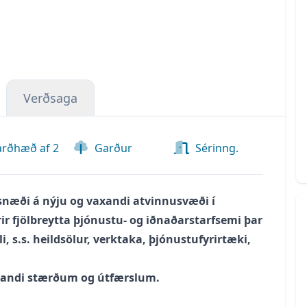
Verðsaga
arðhæð af 2
Garður
Sérinng.
snæði á nýju og vaxandi atvinnusvæði í
ir fjölbreytta þjónustu- og iðnaðarstarfsemi þar
, s.s. heildsölur, verktaka, þjónustufyrirtæki,
unandi stærðum og útfærslum.