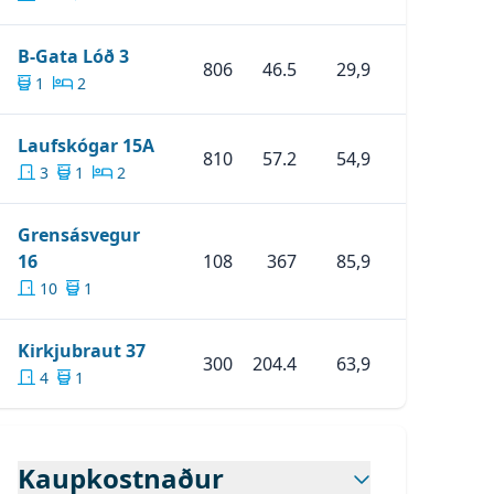
Skoða Eignina
B-Gata Lóð 3
B-Gata Lóð 3
806
46.5
29,9
1
2
Skoða Eignina
LAUFSKÓGAR 15A
Laufskógar 15A
810
57.2
54,9
3
1
2
Grensásvegur
Skoða Eignina
Grensásvegur 16
16
108
367
85,9
10
1
Skoða Eignina
Kirkjubraut 37
Kirkjubraut 37
300
204.4
63,9
4
1
Kaupkostnaður