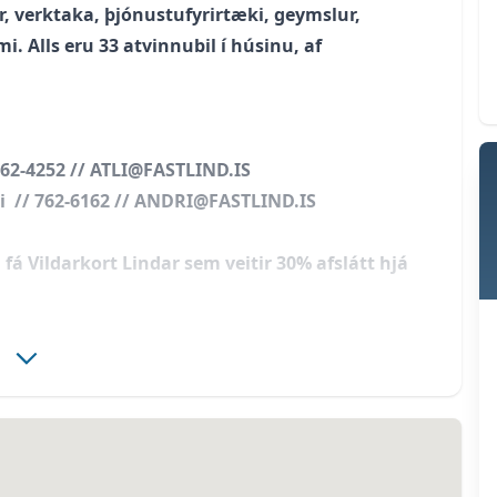
r, verktaka, þjónustufyrirtæki, geymslur,
 Alls eru 33 atvinnubil í húsinu, af
 662-4252 // ATLI@FASTLIND.IS
li // 762-6162 // ANDRI@FASTLIND.IS
u fá Vildarkort Lindar sem veitir 30% afslátt hjá
oft og gluggar á efti hæð***
ar aðila varðandi frágang millilofta í