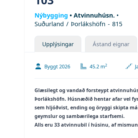
103
Nýbygging
•
Atvinnuhúsn.
•
Suðurland
/
Þorlákshöfn
-
815
Upplýsingar
Ástand eignar
2
Byggt
2026
45.2
m
J
Glæsilegt og vandað forsteypt atvinnuhú
Þorlákshöfn. Húsnæðið hentar afar vel fyr
sem hljóðvist, ending og öryggi skipta máli
geymslur og sambærilega starfsemi.
Alls eru 33 atvinnubil í húsinu, af mism