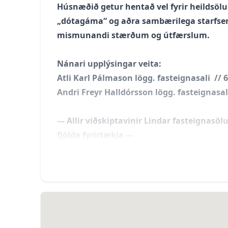
Húsnæðið getur hentað vel fyrir heildsölu
„dótagáma“ og aðra sambærilega starfsemi.
mismunandi stærðum og útfærslum.
Nánari upplýsingar veita:
Atli Karl Pálmason lögg. fasteignasali //
Andri Freyr Halldórsson lögg. fasteignasa
--- Allir viðskiptavinir Lindar fasteignasöl
fjölda fyrirtækja ---
***Bilin er hönnuð til að setja upp millil
***Einnig er hægt að fá ráðgjöf af bygging
húsinu***
Um eignina