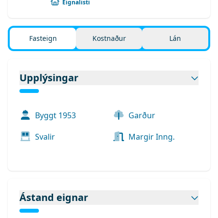
Eignalisti
Fasteign
Kostnaður
Lán
Upplýsingar
Byggt
1953
Garður
Svalir
Margir Inng.
Ástand eignar