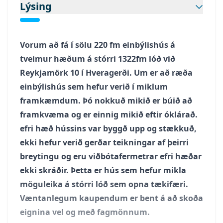
Lýsing
Vorum að fá í sölu 220 fm einbýlishús á
tveimur hæðum á stórri 1322fm lóð við
Reykjamörk 10 í Hveragerði. Um er að ræða
einbýlishús sem hefur verið í miklum
framkæmdum. Þó nokkuð mikið er búið að
framkvæma og er einnig mikið eftir óklárað.
efri hæð hússins var byggð upp og stækkuð,
ekki hefur verið gerðar teikningar af þeirri
breytingu og eru viðbótafermetrar efri hæðar
ekki skráðir. Þetta er hús sem hefur mikla
möguleika á stórri lóð sem opna tækifæri.
Væntanlegum kaupendum er bent á að skoða
eignina vel og með fagmönnum.