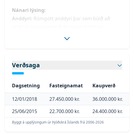
Nánari lýsing:
Anddyri:
Rúmgott anddyri þar sem búið að
skipt út gluggum en frágangur á lofti og
gólfefnum er eftir.
Hol:
Hol þar sem gengt inn í svefnherbergi og
stofu.
Stofa
: Búið er að útbúa tvö svefnherbergi úr
Verðsaga
stofunni. Auðvelt er að taka niður veggina ig
útbúa stóra stofu aftur.
Tvö svefnherbergi:
Dagsetning
Fasteignamat
Rómgóð herbergi.
Kaupverð
Stigi:
Góður stigi er upp á 2.hæð, Geymsla er
12/01/2018
27.450.000 kr.
36.000.000 kr.
undir stiga.
Baðherbergi:
Baðherbergi með sturtuklefa og
25/06/2015
22.700.000 kr.
24.400.000 kr.
góðum glugga.
Byggt á upplýsingum úr Þjóðskrá Íslands frá 2006-
2026
Eldhús:
hvít innrétting með góðu skápaplássi.