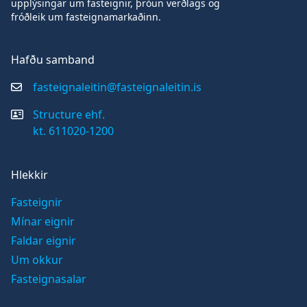
upplýsingar um fasteignir, þróun verðlags og
fróðleik um fasteignamarkaðinn.
Hafðu samband
fasteignaleitin@fasteignaleitin.is
Structure ehf.
kt. 611020-1200
Hlekkir
Fasteignir
Mínar eignir
Faldar eignir
Um okkur
Fasteignasalar