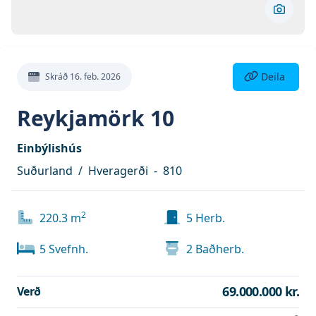
Skoða 
Deila eign
Deila
Skráð
16. feb. 2026
Reykjamörk 10
Einbýlishús
Suðurland
/
Hveragerði
-
810
2
220.3
m
5
Herb.
5
Svefnh.
2
Baðherb.
69.000.000 kr.
Verð