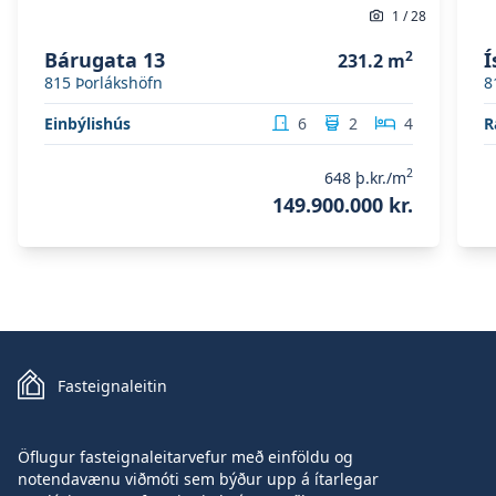
1
/
28
Bárugata 13
2
Í
231.2
m
815
Þorlákshöfn
8
Einbýlishús
6
2
4
R
2
648
þ.kr./m
149.900.000 kr.
Fasteignaleitin
Öflugur fasteignaleitarvefur með einföldu og
notendavænu viðmóti sem býður upp á ítarlegar