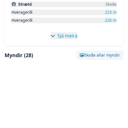
Strætó
Skoða
Hveragerði
223
m
Hveragerði
226
m
Sjá meira
Myndir (
28
)
Skoða allar myndir
Skoða stóra mynd af:
Mynd 0
Skoða stóra mynd af:
Mynd 1
Skoða stóra mynd af:
Mynd 2
Skoða stóra mynd af:
Mynd 3
Skoða stóra mynd af:
Mynd 4
Skoða stóra mynd af:
Mynd 5
Skoða stóra mynd af:
Mynd 6