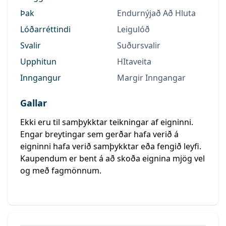
Þak
Endurnýjað Að Hluta
Lóðarréttindi
Leigulóð
Svalir
Suðursvalir
Upphitun
HItaveita
Inngangur
Margir Inngangar
Gallar
Ekki eru til samþykktar teikningar af eigninni.
Engar breytingar sem gerðar hafa verið á
eigninni hafa verið samþykktar eða fengið leyfi.
Kaupendum er bent á að skoða eignina mjög vel
og með fagmönnum.