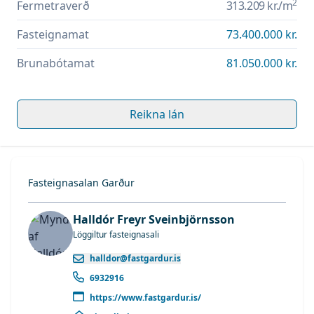
2
Fermetraverð
313.209 kr.
/m
Fasteignamat
73.400.000 kr.
Brunabótamat
81.050.000 kr.
Reikna lán
Fasteignasalan Garður
Halldór Freyr Sveinbjörnsson
Löggiltur fasteignasali
halldor@fastgardur.is
6932916
https://www.fastgardur.is/