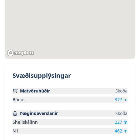
Svæðisupplýsingar
Matvörubúðir
Skoða
Bónus
377
m
Þægindaverslanir
Skoða
Shellskálinn
227
m
N1
462
m