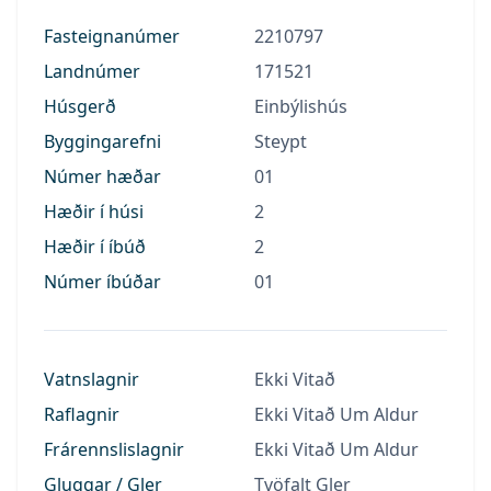
Fasteignanúmer
2210797
Landnúmer
171521
Húsgerð
Einbýlishús
Byggingarefni
Steypt
Númer hæðar
01
Hæðir í húsi
2
Hæðir í íbúð
2
Númer íbúðar
01
Vatnslagnir
Ekki Vitað
Raflagnir
Ekki Vitað Um Aldur
Frárennslislagnir
Ekki Vitað Um Aldur
Gluggar / Gler
Tvöfalt Gler