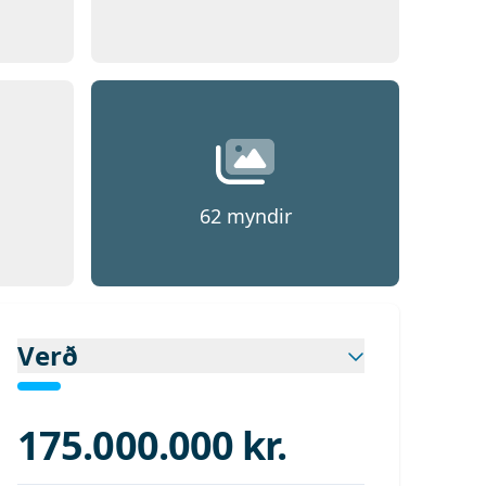
d 1
Opna
Mynd 1
62
myndir
Verð
175.000.000 kr.