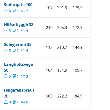
Skoða Eignina
Suðurgata 100
Suðurgata 100
107
201.3
179,9
8
3
7
Skoða Eignina
Hlíðarbyggð 38
Hlíðarbyggð 38
210
205.3
172,9
5
2
4
Skoða Eignina
Sóleyjarimi 35
Sóleyjarimi 35
112
210.7
144,9
5
2
4
Langholtsvegur
Skoða Eignina
Langholtsvegur 50
50
104
154.9
109,7
5
1
3
Helgafellsbraut
Skoða Eignina
Helgafellsbraut 20
20
900
222.2
84,9
8
2
6