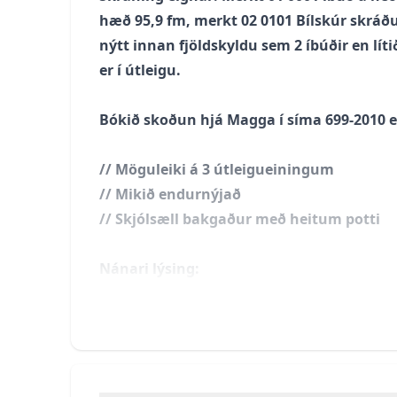
hæð 95,9 fm, merkt 02 0101 Bílskúr skráðu
nýtt innan fjöldskyldu sem 2 íbúðir en lít
er í útleigu.
Bókið skoðun hjá Magga í síma 699-2010
// Möguleiki á 3 útleigueiningum
// Mikið endurnýjað
// Skjólsæll bakgaður með heitum potti
Nánari lýsing:
Efrihæð:
Skoða efri hæð í 3D hér-
3. Herbergja íbúð
Anddyri:
Parket á gólfi.
Baðherbergi:
Flísalagt í hólf og gólf, sturt
gluggi.