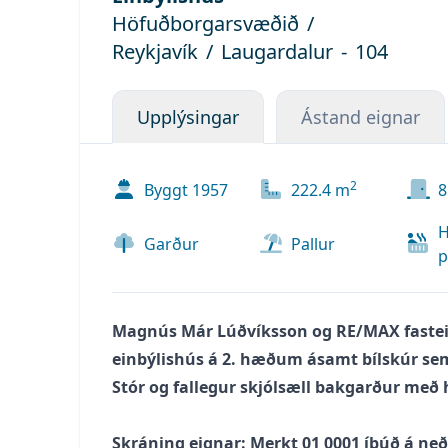
Höfuðborgarsvæðið
/
Reykjavík
/
Laugardalur
-
104
Upplýsingar
Ástand eignar
2
Byggt
1957
222.4
m
8
H
Garður
Pallur
p
Magnús Már Lúðvíksson og RE/MAX fasteig
einbýlishús á 2. hæðum ásamt bílskúr sem
Stór og fallegur skjólsæll bakgarður með 
Skráning eignar: Merkt 01 0001 íbúð á neðr