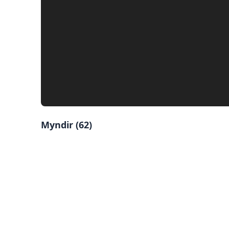
Myndir (
62
)
Skoða stóra mynd af:
Mynd 2
Skoða stóra mynd af:
Mynd 5
Skoða stóra mynd af:
Mynd 8
Skoða stóra mynd af:
Mynd 11
Skoða stóra mynd af:
Mynd 14