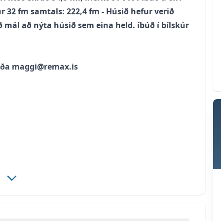
r 32 fm samtals: 222,4 fm - Húsið hefur verið
ið mál að nýta húsið sem eina held. íbúð í bílskúr
 eða maggi@remax.is
uklefi, upphengt salerni, innrétting undir handlaug,