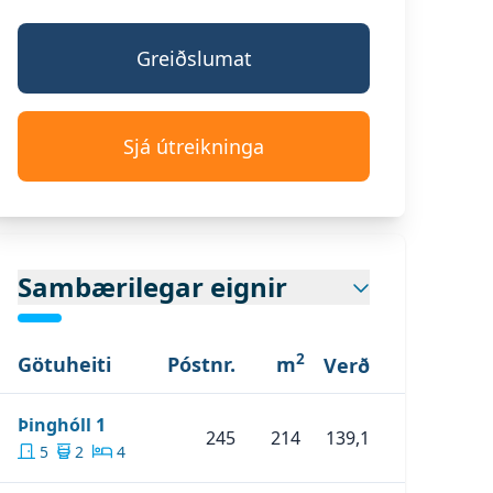
Greiðslumat
Sjá útreikninga
Sambærilegar eignir
2
Götuheiti
Póstnr.
m
Verð
Skoða Eignina
Þinghóll 1
Þinghóll 1
245
214
139,1
5
2
4