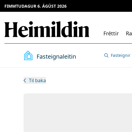
FIMMTUDAGUR 6. ÁGÚST 2026
Fréttir
Ra
Fasteignaleitin
Fasteignir
Til baka