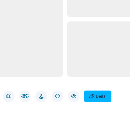
Opna
Myn
d 1
Deila eign
Deila
ða myndir
Skoða á korti
Skoða í þrívídd
Götusýn
Vista eign
Fela eign