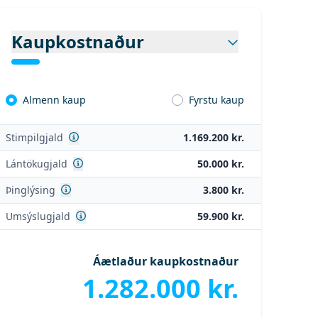
Kaupkostnaður
Almenn kaup
Fyrstu kaup
Sjá nánar
Stimpilgjald
1.169.200 kr.
Sjá nánar
Lántökugjald
50.000 kr.
Sjá nánar
Þinglýsing
3.800 kr.
:
Mynd 1
Sjá nánar
Umsýslugjald
59.900 kr.
:
Mynd 4
:
Mynd 7
Áætlaður kaupkostnaður
:
Mynd 10
1.282.000 kr.
:
Mynd 13