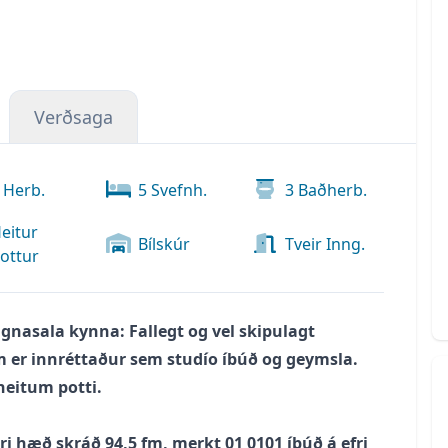
Verðsaga
Herb.
5
Svefnh.
3
Baðherb.
eitur
Bílskúr
Tveir Inng.
ottur
nasala kynna: Fallegt og vel skipulagt
 er innréttaður sem studío íbúð og geymsla.
heitum potti.
i hæð skráð 94,5 fm, merkt 01 0101 íbúð á efri