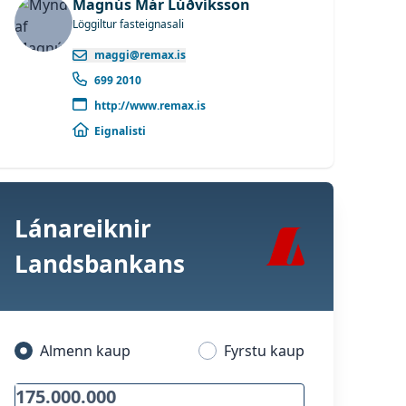
Magnús Már Lúðvíksson
Löggiltur fasteignasali
maggi@remax.is
699 2010
http://www.remax.is
Eignalisti
Lánareiknir
Landsbankans
Almenn kaup
Fyrstu kaup