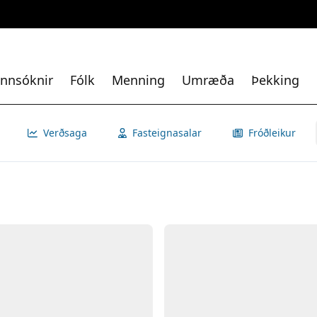
nnsóknir
Fólk
Menning
Umræða
Þekking
Verðsaga
Fasteignasalar
Fróðleikur
Opna
Myn