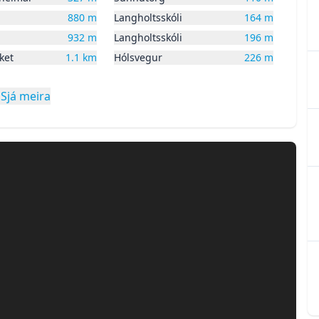
880
m
Langholtsskóli
164
m
932
m
Langholtsskóli
196
m
ket
1.1
km
Hólsvegur
226
m
víksson löggiltur fasteignasali í síma 699-2010
Sjá meira