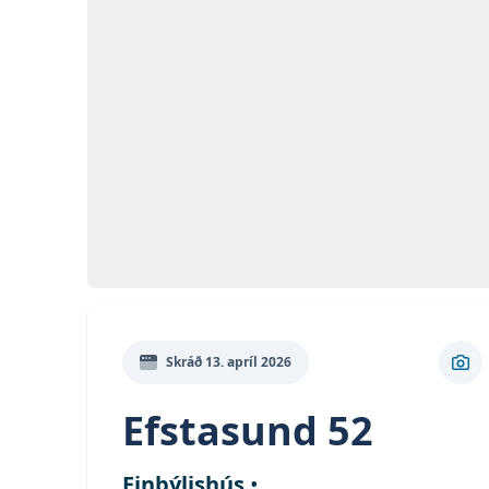
Opna
Myn
Skráð
13. apríl 2026
Sko
Efstasund 52
Einbýlishús
•