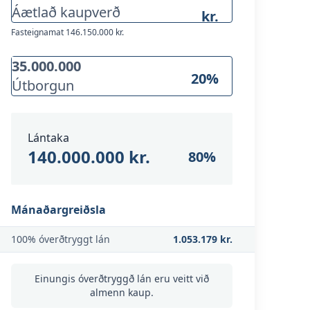
Áætlað kaupverð
kr.
Fasteignamat
146.150.000 kr.
20
%
Útborgun
Lántaka
140.000.000 kr.
80
%
Mánaðargreiðsla
100% óverðtryggt lán
1.053.179 kr.
Einungis óverðtryggð lán eru veitt við
almenn kaup.