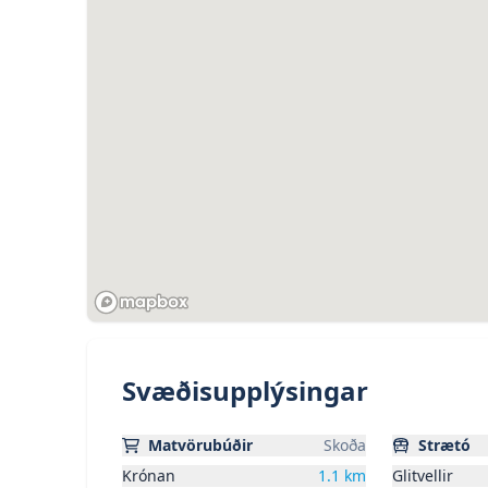
fyrir. Iðnaðarlampar á efri og neðri hæð ásam
Kúpull á baðherbergi niðri. Loftræsting á ba
Rafmagnstafla er tilbúin í hverju bili.  Ljós 
fullfrágengin að utan sem og lóð verður malb
niðurföllum.. Húsið er staðsteypt og einang
úr álklæddu timbri.
Nánari upplýsingar veitir:
Steinn Andri Viðarsson, löggiltur fasteignasa
Ólafur Finnbogason, löggiltur fasteignasali 
Svæðisupplýsingar
Matvörubúðir
Skoða
Strætó
Krónan
1.1
km
Glitvellir