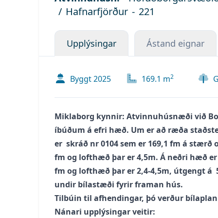
/
Hafnarfjörður
-
221
Upplýsingar
Ástand eignar
2
Byggt
2025
169.1
m
G
Miklaborg kynnir: Atvinnuhúsnæði við Bo
íbúðum á efri hæð. Um er að ræða staðstey
er  skráð nr 0104 sem er 169,1 fm á stærð
fm og lofthæð þar er 4,5m. Á neðri hæð e
fm og lofthæð þar er 2,4-4,5m, útgengt á  5
undir bílastæði fyrir framan hús. 
Tilbúin til afhendingar, þó verður bílapl
Nánari upplýsingar veitir: