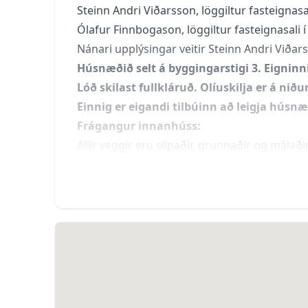
Steinn Andri Viðarsson, löggiltur fasteignasa
Ólafur Finnbogason, löggiltur fasteignasali 
Nánari upplýsingar veitir Steinn Andri Viðars
Húsnæðið selt á byggingarstigi 3. Eigninni
Lóð skilast fullkláruð. Olíuskilja er á niðu
Einnig er eigandi tilbúinn að leigja húsnæ
Frágangur innanhúss:
Allir veggir eru slípaðir, grunnaðir og málaði
hæð og epoxy á gólfi.  Gólfið á 1. hæð er vél
flotuð. Steypt loft er slípað, grunnað og mála
ganga frá rakavarnarlaginu en ekki taka lofti
reiknað er með að kaupandi gangi endanlega f
brunagangi. Aðrar innihurðir fylgja ekki. Bí
á 1. hæð er búið að koma fyrir upphengdu kló
auðvelt er að bæta við. Lagnir eru samkvæmt t
upphitunar. Reiknað er með ofnum á efri h