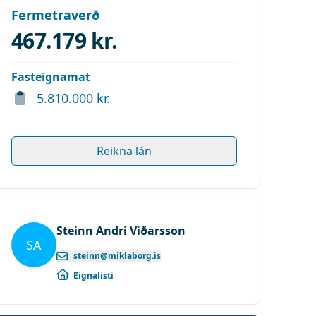
Fermetraverð
467.179 kr.
Fasteignamat
5.810.000 kr.
Reikna lán
Steinn Andri Viðarsson
SA
steinn@miklaborg.is
Eignalisti