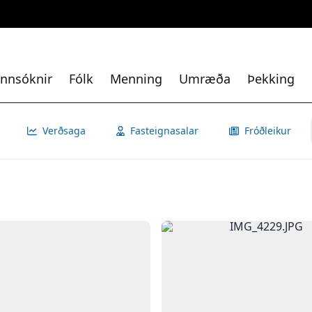
nnsóknir
Fólk
Menning
Umræða
Þekking
Verðsaga
Fasteignasalar
Fróðleikur
Opna
IMG