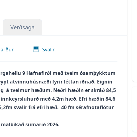
Verðsaga
arður
Svalir
rgahellu 9 Hafnafirði með tveim ósamþykktum 
pt atvinnuhúsnæði fyrir léttan iðnað. Eignin 
 og  á tveimur hæðum. Neðri hæðin er skráð 84,5 
r innkeyrsluhurð með 4,2m hæð. Efri hæðin 84,6 
,2fm svalir frá efri hæð.  40 fm sérafnotaflötur 
an malbikað sumarið 2026.