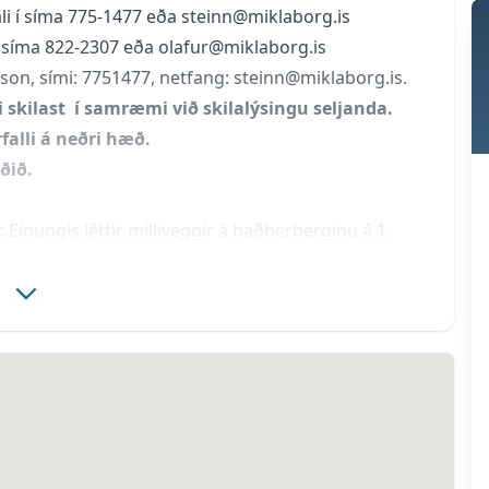
li í síma 775-1477 eða 
steinn@miklaborg.is
í síma 822-2307 eða 
olafur@miklaborg.is
son, sími: 7751477, netfang: 
steinn@miklaborg.is
.
 skilast  í samræmi við skilalýsingu seljanda. 
rfalli á neðri hæð.
ðið.
r. Einungis léttir milliveggir á baðherberginu á 1
.
slípað og rykbundið en gólfin á 2. hæð eru 
ð. Á 2. hæð eru stálbitar og sperrur, búið er að 
ð niður né klæða. Lýsingin verður fest í sperrur, 
rá lofti á 2. hæð. Eldvarnar hurð frá Glófaxa á 
lskúrshurðir frá Vögnum og Þjónustu. Baðherbergi 
setti og vaski. Eignin skilast með lagnagrind sem 
eikningu. Einn iðnaðarblásari er í hverju rými til 
æð sem kaupandi sér um að koma 