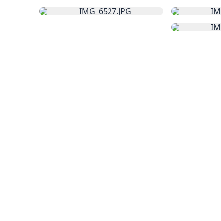
Skoða stóra mynd af:
IMG_6527