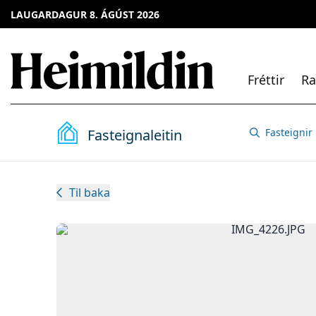
LAUGARDAGUR 8. ÁGÚST 2026
Fréttir
Ra
Fasteignaleitin
Fasteignir
Til baka