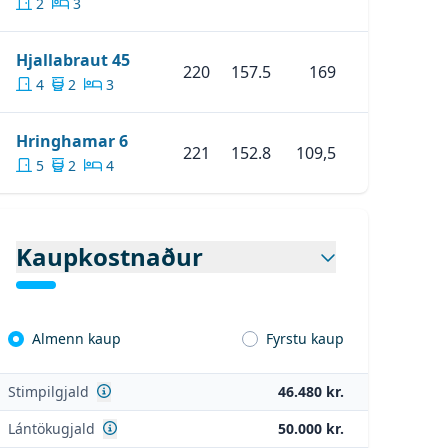
2
3
:
IMG_6488.JPG
:
IMG_4232.JPG
Skoða Eignina
Hjallabraut 45
Hjallabraut 45
220
157.5
169
4
2
3
Skoða Eignina
Hringhamar 6
Hringhamar 6
221
152.8
109,5
5
2
4
Kaupkostnaður
Almenn kaup
Fyrstu kaup
Sjá nánar
Stimpilgjald
46.480 kr.
Sjá nánar
Lántökugjald
50.000 kr.