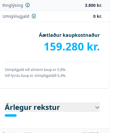
Sjá nánar
Þinglýsing
3.800 kr.
Sjá nánar
Umsýslugjald
0 kr.
Áætlaður kaupkostnaður
159.280 kr.
Stimpilgjald við almenn kaup er 0,8%.
Við fyrstu kaup er stimpilgjaldið 0,4%.
Árlegur rekstur