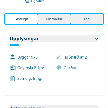
Eignalisti
Fasteign
Kostnaður
Lán
Upplýsingar
Byggt
1978
Jarðhæð af 2
2
Geymsla
8.1
m
Garður
Sameig. Inng.