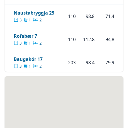
Skoða Eignina
Naustabryggja 2
Naustabryggja 25
110
98.8
71,4
3
1
2
Skoða Eignina
Rofabær 7
Rofabær 7
110
112.8
94,8
3
1
2
Skoða Eignina
Baugakór 17
Baugakór 17
203
98.4
79,9
3
1
2