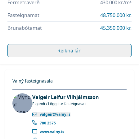
2
Fermetraverð
430.000 kr.
/m
Fasteignamat
48.750.000 kr.
Brunabótamat
45.350.000 kr.
Reikna lán
Valný fasteignasala
Valgeir Leifur Vilhjálmsson
Eigandi / Löggiltur fasteignasali
valgeir@valny.is
780 2575
www.valny.is