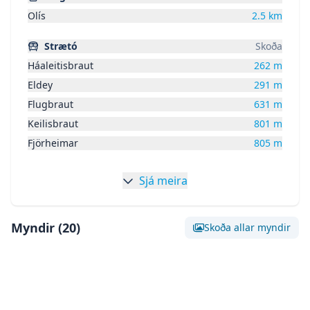
Olís
2.5
km
Strætó
Skoða
Háaleitisbraut
262
m
Eldey
291
m
Flugbraut
631
m
Keilisbraut
801
m
Fjörheimar
805
m
Sjá meira
Myndir (
20
)
Skoða allar myndir
Skoða stóra mynd af:
Mynd 0
Skoða stóra mynd af:
Mynd 1
Skoða stóra mynd af:
Mynd 2