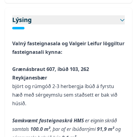
Lýsing
Valný fasteignasala
og Valgeir Leifur löggiltur
fasteignasali kynna:
Grænásbraut 607, íbúð 103, 262
Reykjanesbær
björt og rúmgóð 2-3 herbergja íbúð á fyrstu
hæð með sérgeymslu sem staðsett er bak við
húsið.
Samkvæmt fasteignaskrá HMS
er eignin skráð
samtals
100.0 m²
, þar af er íbúðarrými
91,9 m²
og