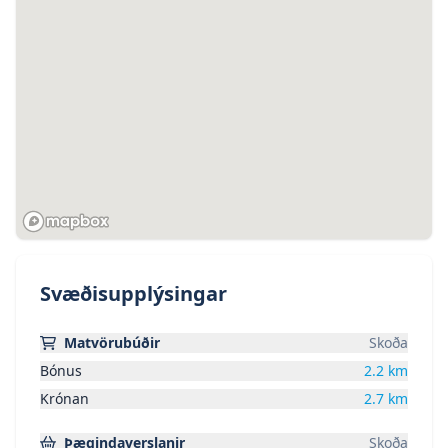
Svæðisupplýsingar
Matvörubúðir
Skoða
Bónus
2.2
km
Krónan
2.7
km
Þægindaverslanir
Skoða