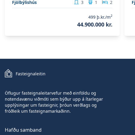
Fjölbýlishús
3
1
2
F
2
499
þ.kr./m
44.900.000 kr.
Fasteignaleitin
Öflugur fasteignaleitarvefur með einföldu og
notendavænu viðmóti sem býður upp á ítarlegar
upplýsingar um fasteignir, þróun verðlags og
fróðleik um fasteignamarkaðinn.
Hafðu samband