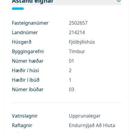
Ástand eignar
Fasteignanúmer
2502657
Landnúmer
214214
Húsgerð
Fjölbýlishús
Byggingarefni
Timbur
Númer hæðar
01
Hæðir í húsi
2
Hæðir í íbúð
1
Númer íbúðar
03
Vatnslagnir
Upprunalegar
Raflagnir
Endurnýjað Að Hluta