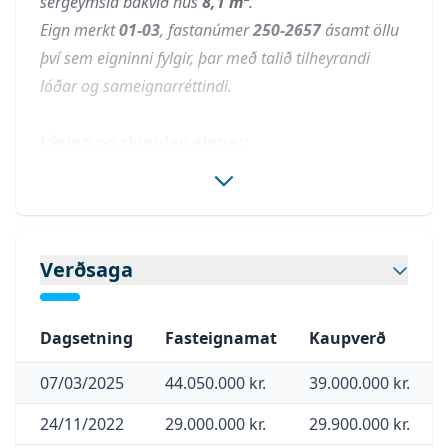
sérgeymsla bakvið hús
8,1 m²
.
Eign merkt
01-03
, fastanúmer
250-2657
ásamt öllu
því sem eigninni fylgir, þar með talið tilheyrandi
lóðar og sameignarréttindi.
Lýsing og skipulag eignar:
Forstofa
er með flísum á gólfi.
Stofa og eldhús
eru í opnu rými með parketi á
gólfum og ljósri eldhúsinnréttingu.
Herbergi I
er rúmgott með parketi og góðum
Verðsaga
fataskáp.
Herbergi II
er aukaherbergi sem var bætt við og
er án glugga. Parketi á gólfi.
Dagsetning
Fasteignamat
Kaupverð
Baðherbergi
er með dúk á gólfi, ljósa
07/03/2025
44.050.000 kr.
39.000.000 kr.
innréttingu, handklæðaofni og baðkari með
sturtu.
24/11/2022
29.000.000 kr.
29.900.000 kr.