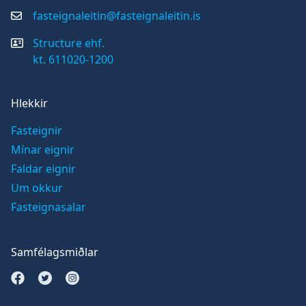
fasteignaleitin@fasteignaleitin.is
Structure ehf.
kt. 611020-1200
Hlekkir
Fasteignir
Mínar eignir
Faldar eignir
Um okkur
Fasteignasalar
Samfélagsmiðlar
Opna Facebook síðu
Opna Twitter síðu
Opna Instagram síðu