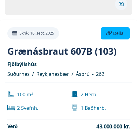
Skoða 
Deila eign
Deila
Skráð
10. sept. 2025
Grænásbraut 607B (103)
Fjölbýlishús
Suðurnes
/
Reykjanesbær
/
Ásbrú
-
262
2
100
m
2
Herb.
2
Svefnh.
1
Baðherb.
43.000.000 kr.
Verð