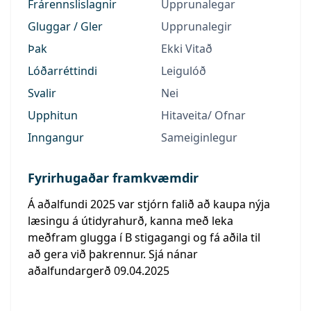
Frárennslislagnir
Upprunalegar
Gluggar / Gler
Upprunalegir
Þak
Ekki Vitað
Lóðarréttindi
Leigulóð
Svalir
Nei
Upphitun
Hitaveita/ Ofnar
Inngangur
Sameiginlegur
Fyrirhugaðar framkvæmdir
Á aðalfundi 2025 var stjórn falið að kaupa nýja
læsingu á útidyrahurð, kanna með leka
meðfram glugga í B stigagangi og fá aðila til
að gera við þakrennur. Sjá nánar
aðalfundargerð 09.04.2025