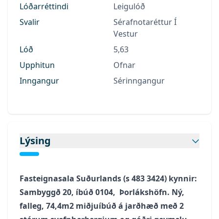
Lóðarréttindi
Leigulóð
Svalir
Sérafnotaréttur Í
Vestur
Lóð
5,63
Upphitun
Ofnar
Inngangur
Sérinngangur
Lýsing
Fasteignasala Suðurlands (s 483 3424) kynnir:
Sambyggð 20, íbúð 0104, Þorlákshöfn. Ný,
falleg, 74,4m2 miðjuíbúð á jarðhæð með 2