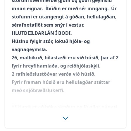
stórum svefnherbergjum og góðri geymslu
innan eignar. Íbúðin er með sér inngang. Úr
stofunni er utangengt á góðan, hellulagðan,
sérafnotaflöt sem snýr í vestur.
HLUTDEILDARLÁN Í BOÐI.
Húsinu fylgir stór, lokuð hjóla- og
vagnageymsla.
26, malbikuð, bílastæði eru við húsið, þar af 2
fyrir hreyfihamlaða, og reiðhjólaskýli.
2 rafhleðslustöðvar verða við húsið.
Fyrir framan húsið eru hellulagðar stéttar
með snjóbræðslukerfi.
** Hægt er að bóka skoðun og fá allar nánari
upplýsingar í síma 483 3424 og á
fastsud@gmail.com **