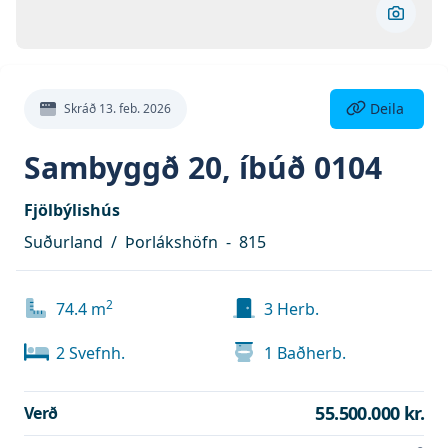
Skoða 
Deila eign
Deila
Skráð
13. feb. 2026
Sambyggð 20, íbúð 0104
Fjölbýlishús
Suðurland
/
Þorlákshöfn
-
815
2
74.4
m
3
Herb.
2
Svefnh.
1
Baðherb.
55.500.000 kr.
Verð