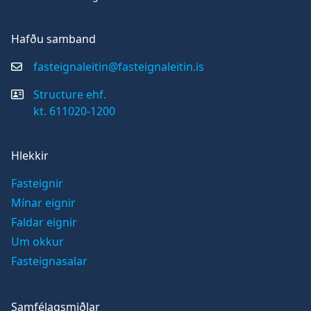
Hafðu samband
fasteignaleitin@fasteignaleitin.is
Structure ehf.
kt. 611020-1200
Hlekkir
Fasteignir
Mínar eignir
Faldar eignir
Um okkur
Fasteignasalar
Samfélagsmiðlar