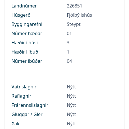
Landnúmer
226851
Húsgerð
Fjölbýlishús
Byggingarefni
Steypt
Númer hæðar
01
Hæðir í húsi
3
Hæðir í íbúð
1
Númer íbúðar
04
Vatnslagnir
Nýtt
Raflagnir
Nýtt
Frárennslislagnir
Nýtt
Gluggar / Gler
Nýtt
Þak
Nýtt