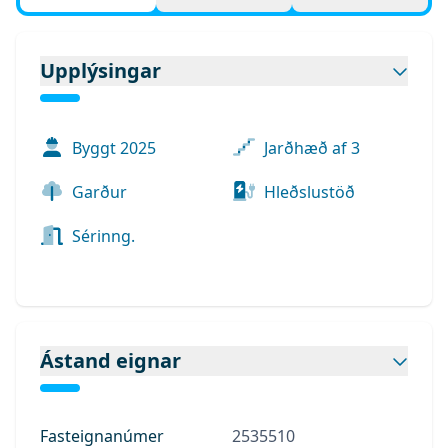
Upplýsingar
Byggt
2025
Jarðhæð af 3
Garður
Hleðslustöð
Sérinng.
Ástand eignar
Fasteignanúmer
2535510