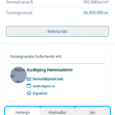
2
Fermetraverð
745.968 kr.
/m
Fasteignamat
34.350.000 kr.
Reikna lán
Fasteignasala Suðurlands ehf.
Guðbjörg Heimisdóttir
fastsud@gmail.com
www.eignin.is
Eignalisti
Fasteign
Kostnaður
Lán