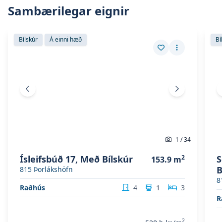
Sambærilegar eignir
Skoða eignina
Ísleifsbúð 17, með bílskúr
Skoð
Skoða eignina
Ísleifsbúð 17, með bílskúr
Sko
Bílskúr
Á einni hæð
Bí
Vista eign
Fleiri aðgerð
Fyrri mynd
Næsta mynd
1
/
34
Ísleifsbúð 17, Með Bílskúr
2
S
153.9
m
B
815
Þorlákshöfn
8
Raðhús
4
1
3
R
2