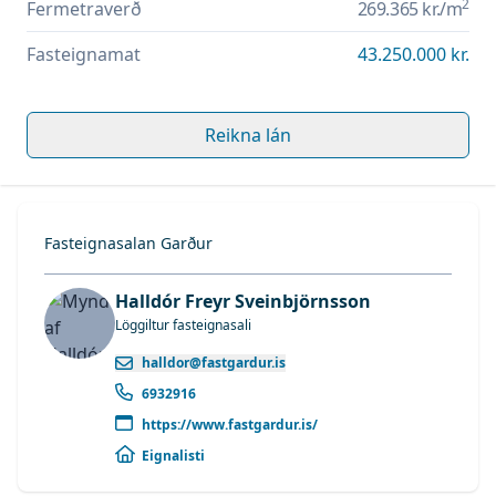
2
Fermetraverð
269.365 kr.
/m
Fasteignamat
43.250.000 kr.
Reikna lán
Fasteignasalan Garður
Halldór Freyr Sveinbjörnsson
Löggiltur fasteignasali
halldor@fastgardur.is
6932916
https://www.fastgardur.is/
Eignalisti