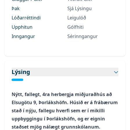
Þak
Sjá Lýsingu
Lóðarréttindi
Leigulóð
Upphitun
Gólfhiti
Inngangur
Sérinngangur
Lýsing
Nýtt, fallegt, 4ra herbergja miðjuraðhús að
Elsugötu 9, Þorlákshöfn. Húsið er á frábærum
stað í nýju, fallegu hverfi sem er í mikilli
uppbyggingu í Þorlákshöfn, og er eignin
staðset mjög nálægt grunnskólanum.