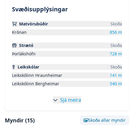
rafmagnsteikningar.
Svæðisupplýsingar
Nánari lýsingu má fá hjá fasteigansala.
Halldór Freyr Sveinbjörnsson - 6932916 -
Matvörubúðir
Skoða
halldor@fastgardur.is
Krónan
856
m
Strætó
Skoða
Þorlákshöfn
728
m
Leikskólar
Skoða
Leikskólinn Hraunheimar
141
m
Leikskólinn Bergheimar
540
m
Sjá meira
Myndir (
15
)
Skoða allar myndir