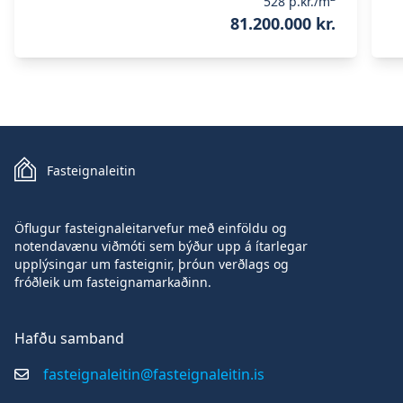
528
þ.kr./m
81.200.000 kr.
Fasteignaleitin
Öflugur fasteignaleitarvefur með einföldu og
notendavænu viðmóti sem býður upp á ítarlegar
upplýsingar um fasteignir, þróun verðlags og
fróðleik um fasteignamarkaðinn.
Hafðu samband
fasteignaleitin@fasteignaleitin.is