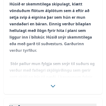
Húsið er skemmtilega skipulagt, klætt
vönduðum flötum álplötum sem á eftir að
setja svip á eignina þar sem hún er mun
vandaðari en báran. Einnig verður bílaplan
hellulagt með ílögn fyrir hita í plani sem
liggur inn í bílskúr. Húsið snýr skemmtilega
eða með garð til suðvesturs. Garðurinn
verður tyrfður.
Stór pallur mun fylgja sem snýr til suðurs og
verður með fallegri skjólgirðingu sem gerir
gott skjól og býr til næði, í kaupunum fylgir
einnig heitur pott sem verður tengdur og
uppsettur með snjallstýringu. Þetta er eign í
sérflokki!