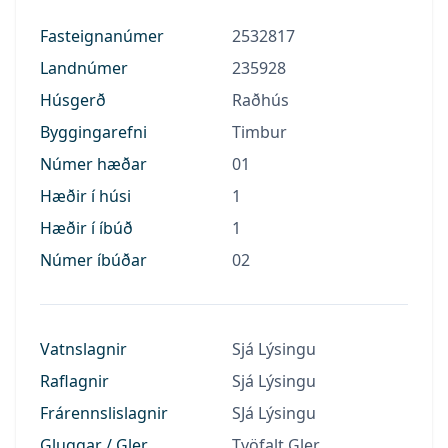
Fasteignanúmer
2532817
Landnúmer
235928
Húsgerð
Raðhús
Byggingarefni
Timbur
Númer hæðar
01
Hæðir í húsi
1
Hæðir í íbúð
1
Númer íbúðar
02
Vatnslagnir
Sjá Lýsingu
Raflagnir
Sjá Lýsingu
Frárennslislagnir
SJá Lýsingu
Gluggar / Gler
Tvöfalt Gler