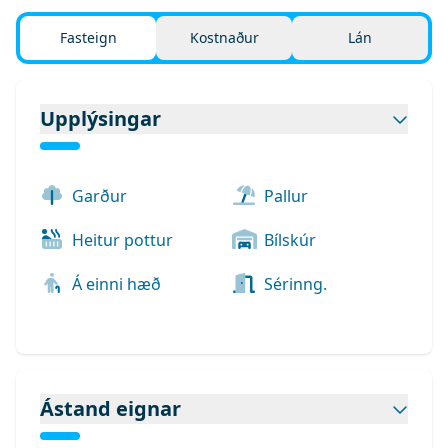
Fasteign
Kostnaður
Lán
Upplýsingar
Garður
Pallur
Heitur pottur
Bílskúr
Á einni hæð
Sérinng.
Ástand eignar