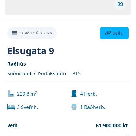
Skoða 
Deila eign
Deila
Skráð
12. feb. 2026
Elsugata 9
Raðhús
Suðurland
/
Þorlákshöfn
-
815
2
229.8
m
4
Herb.
3
Svefnh.
1
Baðherb.
61.900.000 kr.
Verð