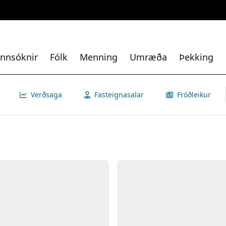
nnsóknir
Fólk
Menning
Umræða
Þekking
Verðsaga
Fasteignasalar
Fróðleikur
Opna
Myn