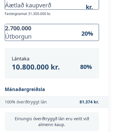
Áætlað kaupverð
kr.
Fasteignamat
31.300.000 kr.
20
%
Útborgun
Lántaka
10.800.000 kr.
80
%
Mánaðargreiðsla
100% óverðtryggt lán
81.374 kr.
Einungis óverðtryggð lán eru veitt við
almenn kaup.