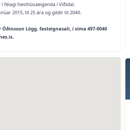
í félagi hesthúsaeigenda í Víðidal.
ar 2015, til 25 ára og gildir til 2040.
r Óðinsson Lögg. fasteignasali, í síma 497-0040
es.is.