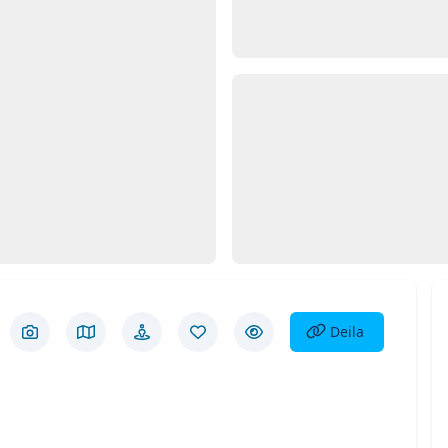
Opna
Myn
d 1
Deila eign
Deila
Skoða myndir
Skoða á korti
Götusýn
Vista eign
Fela eign