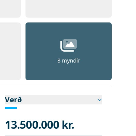
d 1
Opna
Mynd 1
8
myndir
Verð
13.500.000 kr.