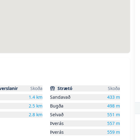
erslanir
Skoða
Strætó
Skoða
1.4
km
Sandavað
433
m
2.5
km
Bugða
498
m
2.8
km
Selvað
551
m
Þverás
557
m
Þverás
559
m