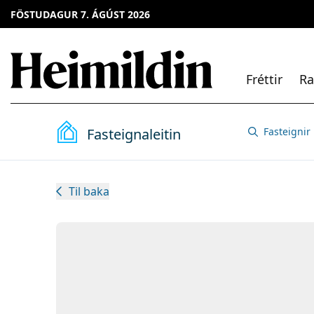
FÖSTUDAGUR 7. ÁGÚST 2026
Fréttir
Ra
Fasteignaleitin
Fasteignir
Til baka