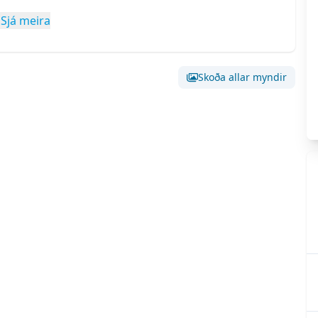
Sjá meira
Skoða allar myndir
Skoða stóra mynd af:
Mynd 0
Skoða stóra mynd af
Skoða stóra mynd af:
Mynd 3
Skoða stóra mynd af
Skoða stóra mynd af:
Mynd 6
Skoða stóra mynd af