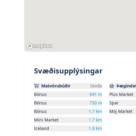
Svæðisupplýsingar
Matvörubúðir
Skoða
Þægindav
Bónus
641
m
Plus Market
Bónus
730
m
Spar
Bónus
1.7
km
Mój Market
Mini Market
1.7
km
Iceland
1.8
km