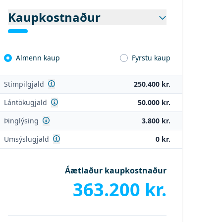
Kaupkostnaður
Almenn kaup
Fyrstu kaup
Sjá nánar
Stimpilgjald
250.400 kr.
Sjá nánar
Lántökugjald
50.000 kr.
Sjá nánar
Þinglýsing
3.800 kr.
Sjá nánar
Umsýslugjald
0 kr.
Áætlaður kaupkostnaður
363.200 kr.