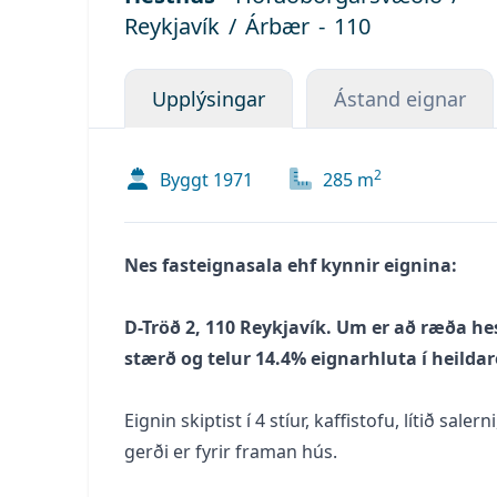
Reykjavík
/
Árbær
-
110
Upplýsingar
Ástand eignar
2
Byggt
1971
285
m
Nes fasteignasala ehf kynnir eignina:
D-Tröð 2, 110 Reykjavík. Um er að ræða hes
stærð og telur 14.4% eignarhluta í heildar
Eignin skiptist í 4 stíur, kaffistofu, lítið sa
gerði er fyrir framan hús.