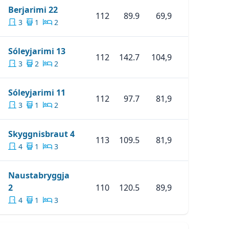
Skoða Eignina
Berjarimi 22
Berjarimi 22
112
89.9
69,9
3
1
2
Skoða Eignina
Sóleyjarimi 13
Sóleyjarimi 13
112
142.7
104,9
3
2
2
Skoða Eignina
Sóleyjarimi 11
Sóleyjarimi 11
112
97.7
81,9
3
1
2
Skoða Eignina
Skyggnisbraut 4
Skyggnisbraut 4
113
109.5
81,9
4
1
3
Naustabryggja
Skoða Eignina
Naustabryggja 2
2
110
120.5
89,9
4
1
3