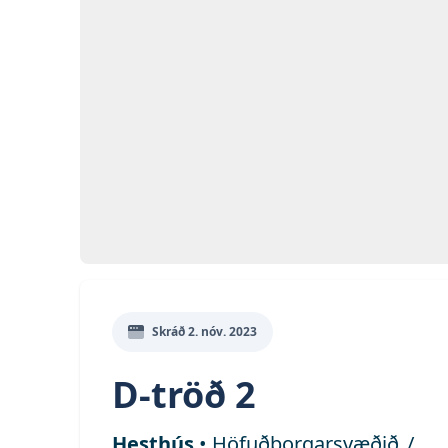
Opna
Myn
Skráð
2. nóv. 2023
D-tröð 2
Hesthús
•
Höfuðborgarsvæðið
/