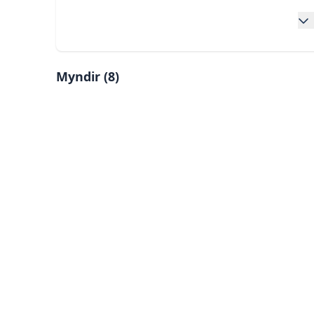
Myndir (
8
)
Skoða stóra mynd af:
Mynd 2
Skoða stóra mynd af:
Mynd 5