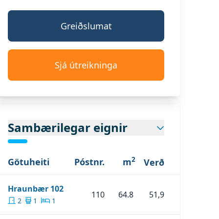
Greiðslumat
Sjá útreikninga
:
Mynd 1
:
Mynd 4
:
Mynd 7
Sambærilegar eignir
2
Götuheiti
Póstnr.
m
Verð
Skoða Eignina
Hraunbær 102
Hraunbær 102
110
64.8
51,9
2
1
1