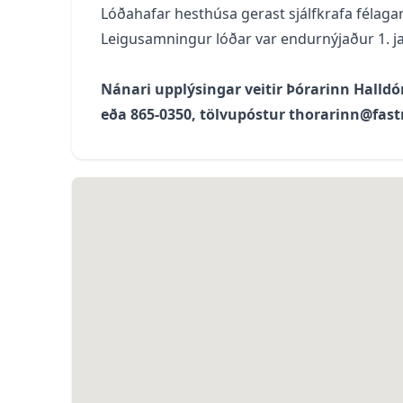
Lóðahafar hesthúsa gerast sjálfkrafa félagar 
Leigusamningur lóðar var endurnýjaður 1. janú
Nánari upplýsingar veitir Þórarinn Halldó
eða 865-0350, tölvupóstur thorarinn@fastn