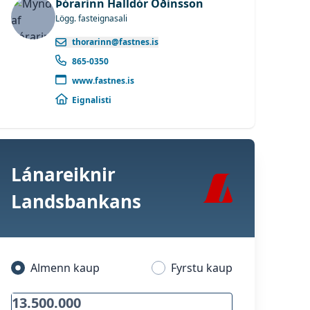
Þórarinn Halldór Óðinsson
Lögg. fasteignasali
thorarinn@fastnes.is
865-0350
www.fastnes.is
Eignalisti
Lánareiknir
Landsbankans
Almenn kaup
Fyrstu kaup