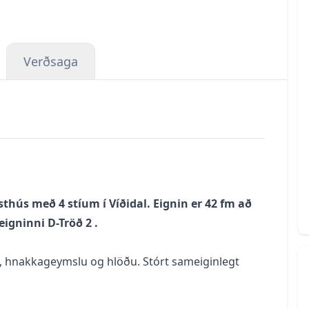
Verðsaga
thús með 4 stíum í Víðidal. Eignin er 42 fm að
eigninni D-Tröð 2 .
lerni, hnakkageymslu og hlöðu. Stórt sameiginlegt