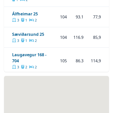
661-6021 eða með tölvupósti á netfangið
hreidar@betristofan.is
Skoða Eignina
Álfheimar 25
Álfheimar 25
104
93.1
77,9
3
1
2
Skoða Eignina
Sæviðarsund 25
Sæviðarsund 25
104
116.9
85,9
3
1
2
Laugavegur 168 -
Skoða Eignina
Laugavegur 168 - 704
704
105
86.3
114,9
3
2
2