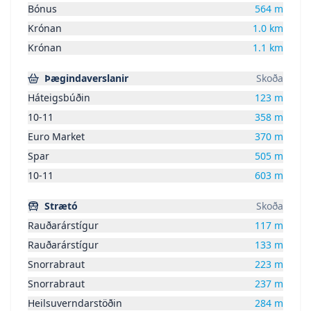
Bónus
564
m
Krónan
1.0
km
Krónan
1.1
km
Þægindaverslanir
Skoða
Háteigsbúðin
123
m
10-11
358
m
Euro Market
370
m
Spar
505
m
10-11
603
m
Strætó
Skoða
Rauðarárstígur
117
m
Rauðarárstígur
133
m
Snorrabraut
223
m
Snorrabraut
237
m
Heilsuverndarstöðin
284
m