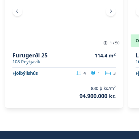
Fyrri mynd
Næsta mynd
O
1
/
50
Furugerði 25
2
L
114.4
m
108
Reykjavík
1
Fjölbýlishús
4
1
3
F
2
830
þ.kr./m
94.900.000 kr.