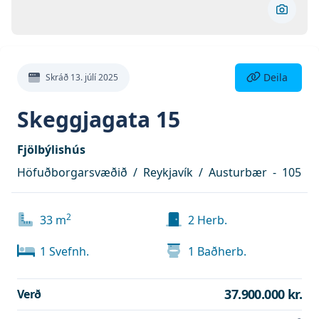
Skoða 
Deila eign
Deila
Skráð
13. júlí 2025
Skeggjagata 15
Fjölbýlishús
Höfuðborgarsvæðið
/
Reykjavík
/
Austurbær
-
105
2
33
m
2
Herb.
1
Svefnh.
1
Baðherb.
37.900.000 kr.
Verð