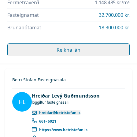
2
Fermetraverð
1.148.485 kr.
/m
Fasteignamat
32.700.000 kr.
Brunabótamat
18.300.000 kr.
Reikna lán
Betri Stofan Fasteignasala
Hreiðar Levý Guðmundsson
HL
löggiltur fasteignasali
hreidar@betristofan.is
661- 6021
https://www.betristofan.is