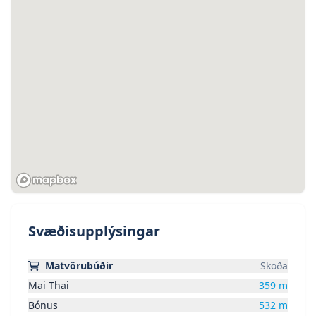
Svæðisupplýsingar
Matvörubúðir
Skoða
Mai Thai
359
m
Bónus
532
m