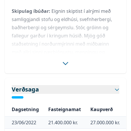
Skipulag íbúðar:
Eignin skiptist í alrými með
samliggjandi stofu og eldhúsi, svefnherbergi,
baðherbergi og sérgeymslu. Stór, gróinn og
fallegur garður í kringum húsið. Mjög góð
staðsetning í norðurmýrinni með miðbæinn
með allri sinni nærþjónustu, menningu og
mannlífi í göngufjarlægð.
Eignin er í útleigu í dag þar sem sami leigutaki er
búinn að vera lengi og vilji til þess að halda
Verðsaga
áfram. Nýr kaupandi tekur yfir núverandi
leigusamning og er 230.000kr.
Dagsetning
Fasteignamat
Kaupverð
Nánari lýsing:
23/06/2022
21.400.000 kr.
27.000.000 kr.
Gengið er inn um inngang á hlið hússins þar