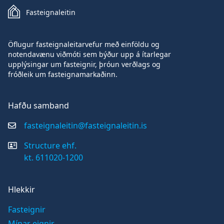
Fasteignaleitin
Öflugur fasteignaleitarvefur með einföldu og
notendavænu viðmóti sem býður upp á ítarlegar
upplýsingar um fasteignir, þróun verðlags og
fróðleik um fasteignamarkaðinn.
Hafðu samband
fasteignaleitin@fasteignaleitin.is
Structure ehf.
kt. 611020-1200
Hlekkir
Fasteignir
Mínar eignir