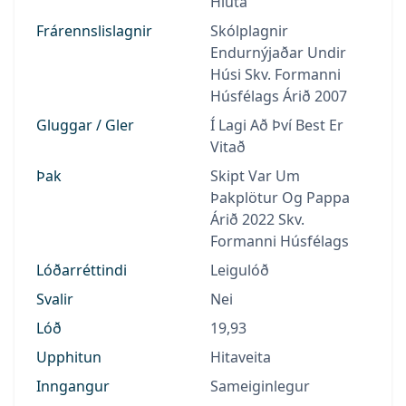
Hluta
Frárennslislagnir
Skólplagnir
Endurnýjaðar Undir
Húsi Skv. Formanni
Húsfélags Árið 2007
Gluggar / Gler
Í Lagi Að Því Best Er
Vitað
Þak
Skipt Var Um
Þakplötur Og Pappa
Árið 2022 Skv.
Formanni Húsfélags
Lóðarréttindi
Leigulóð
Svalir
Nei
Lóð
19,93
Upphitun
Hitaveita
Inngangur
Sameiginlegur