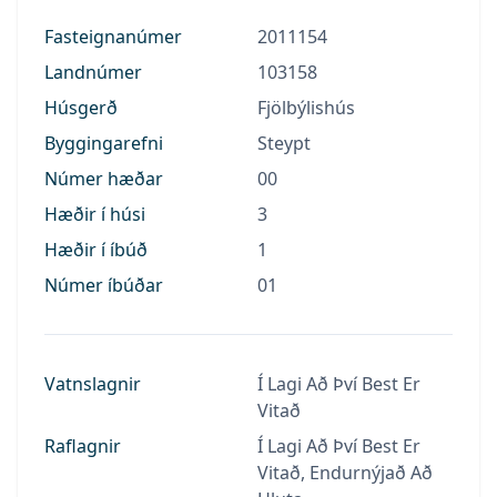
Fasteignanúmer
2011154
Landnúmer
103158
Húsgerð
Fjölbýlishús
Byggingarefni
Steypt
Númer hæðar
00
Hæðir í húsi
3
Hæðir í íbúð
1
Númer íbúðar
01
Vatnslagnir
Í Lagi Að Því Best Er
Vitað
Raflagnir
Í Lagi Að Því Best Er
Vitað, Endurnýjað Að