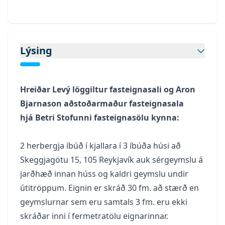
Lýsing
Hreiðar Levý löggiltur fasteignasali og Aron
Bjarnason aðstoðarmaður fasteignasala
hjá
Betri Stofunni fasteignasölu kynna:
2 herbergja íbúð í kjallara í 3 íbúða húsi að
Skeggjagötu 15, 105 Reykjavík auk sérgeymslu á
jarðhæð innan húss og kaldri geymslu undir
útitröppum. Eignin er skráð 30 fm. að stærð en
geymslurnar sem eru samtals 3 fm. eru ekki
skráðar inni í fermetratölu eignarinnar.