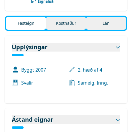
Eignalisti
Fasteign
Kostnaður
Lán
Upplýsingar
Byggt
2007
2. hæð af 4
Svalir
Sameig. Inng.
Ástand eignar