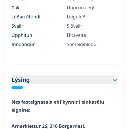
Þak
Upprunalegt
Lóðarréttindi
Leigulóð
Svalir
S Svalir
Upphitun
Hitaveita
Inngangur
Sameiginlegur
Lýsing
Nes fasteignasala ehf kynnir í einkasölu
eignina:
Arnarklettur 26, 310 Borgarnesi.