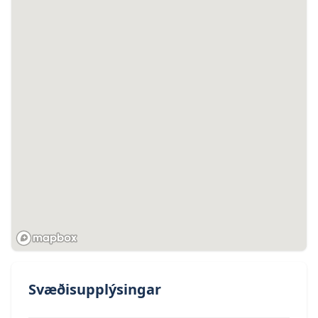
Þinglýsingargjald kr. 3.800,- á hvert skjal.
Lántökugjald lánastofnunar skv. gjaldskrá.
Engin umsýsluþóknun.
Svæðisupplýsingar