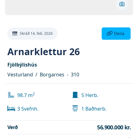
Skoða 
Deila eign
Deila
Skráð
14. feb. 2026
Arnarklettur 26
Fjölbýlishús
Vesturland
/
Borgarnes
-
310
2
98.7
m
5
Herb.
3
Svefnh.
1
Baðherb.
56.900.000 kr.
Verð