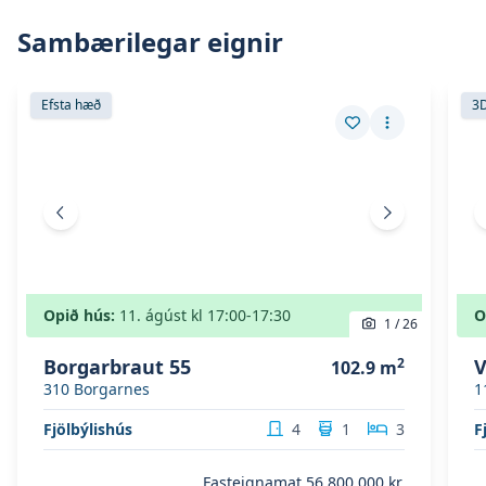
Sambærilegar eignir
Skoða eignina
Borgarbraut 55
Skoð
Skoða eignina
Borgarbraut 55
Sko
Efsta hæð
3D
Vista eign
Fleiri aðgerð
Fyrri mynd
Næsta mynd
Opið hús:
11. ágúst
kl
17:00
-17:30
O
1
/
26
Borgarbraut 55
2
V
102.9
m
310
Borgarnes
1
Fjölbýlishús
4
1
3
F
Fasteignamat
56.800.000 kr.