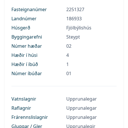
Fasteignanúmer
2251327
Landnúmer
186933
Húsgerð
Fjölbýlishús
Byggingarefni
Steypt
Númer hæðar
02
Hæðir í húsi
4
Hæðir í íbúð
1
Númer íbúðar
01
Vatnslagnir
Upprunalegar
Raflagnir
Upprunalegar
Frárennslislagnir
Upprunalegar
Gluggar / Gler
Upprunalegir