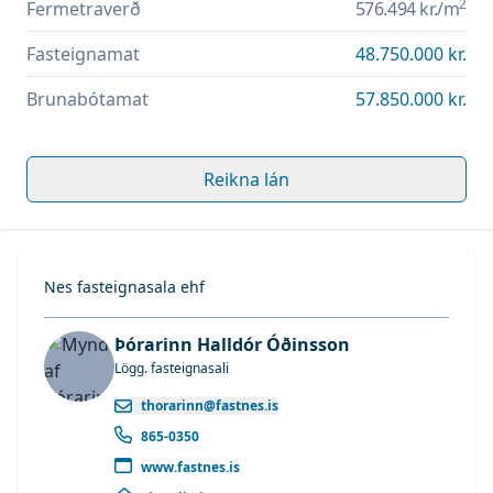
2
Fermetraverð
576.494 kr.
/m
Fasteignamat
48.750.000 kr.
Brunabótamat
57.850.000 kr.
Reikna lán
Nes fasteignasala ehf
Þórarinn Halldór Óðinsson
Lögg. fasteignasali
thorarinn@fastnes.is
865-0350
www.fastnes.is