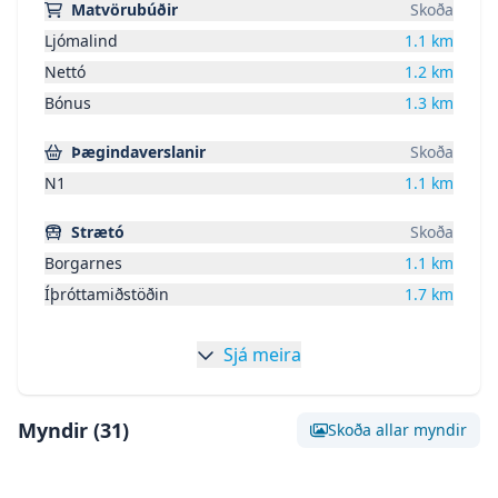
Matvörubúðir
Skoða
Ljómalind
1.1
km
Nettó
1.2
km
Bónus
1.3
km
Þægindaverslanir
Skoða
N1
1.1
km
Strætó
Skoða
Borgarnes
1.1
km
Íþróttamiðstöðin
1.7
km
Sjá meira
Myndir (
31
)
Skoða allar myndir
Skoða stóra mynd af:
Mynd 0