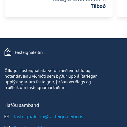
Tilboð
Fasteignaleitin
Öflugur fasteignaleitarvefur með einföldu og
notendavænu viðmóti sem býður upp á ítarlegar
upplýsingar um fasteignir, þróun verðlags og
fróðleik um fasteignamarkaðinn.
Hafðu samband
fasteignaleitin@fasteignaleitin.is