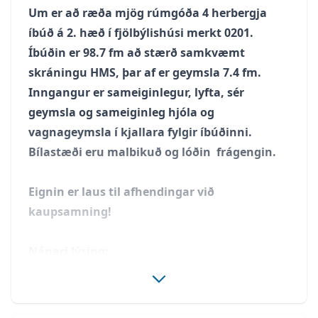
Um er að ræða mjög rúmgóða 4 herbergja
íbúð á 2. hæð í fjölbýlishúsi merkt 0201.
Íbúðin er 98.7 fm að stærð samkvæmt
skráningu HMS, þar af er geymsla 7.4 fm.
Inngangur er sameiginlegur, lyfta, sér
geymsla og sameiginleg hjóla og
vagnageymsla í kjallara fylgir íbúðinni.
Bílastæði eru malbikuð og lóðin frágengin.
Eignin er laus til afhendingar við
kaupsamning!
Nánari lýsing:
Gengið er um inngang af bílastæði inná 2 hæð
hússins. Íbúðin skiptist í forstofu/hol, þvottahús,
baðherbergi, 3 svefnherbergi og alrými sem