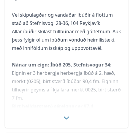
Vel skipulagðar og vandaðar íbúðir á flottum
stað að Stefnisvogi 28-36, 104 Reykjavík
Allar íbúðir skilast fullbúnar með gólfefnum. Auk
þess fylgir öllum íbúðum vönduð heimilistæki,
með inniföldum ísskáp og uppþvottavél.
Nánar um eign: Íbúð 205, Stefnisvogur 34:
Eignin er 3 herbergja herbergja íbúð á 2. hæð,
merkt (0205), birt stærð íbúðar 90,4 fm. Eigninni
tilheyrir geymsla í kjallara merkt 0025, birt stærð
7 fm.
Birt heildarstærð séreignar er 97,4
fm. Íbúðinni fylgir sér stæði í bílakjallara
merkt 01 B 016.
Ljósmyndir eru ekki af þessari eign en sýna