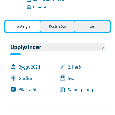
http://www.remax.is
Eignalisti
Fasteign
Kostnaður
Lán
Upplýsingar
Byggt
2024
2. hæð
Garður
Svalir
Bílastæði
Sameig. Inng.