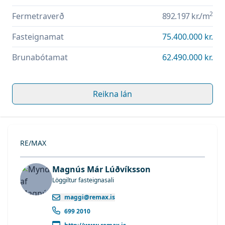
2
Fermetraverð
892.197 kr.
/m
Fasteignamat
75.400.000 kr.
Brunabótamat
62.490.000 kr.
Reikna lán
RE/MAX
Magnús Már Lúðvíksson
Löggiltur fasteignasali
maggi@remax.is
699 2010