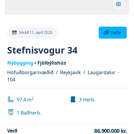
Skoða 
Deila eign
Deila
Skráð
11. apríl 2025
Stefnisvogur 34
Nýbygging
•
Fjölbýlishús
Höfuðborgarsvæðið
/
Reykjavík
/
Laugardalur
-
104
2
97.4
m
3
Herb.
1
Baðherb.
86.900.000 kr.
Verð