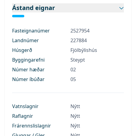
Ástand eignar
Fasteignanúmer
2527954
Landnúmer
227884
Húsgerð
Fjölbýlishús
Byggingarefni
Steypt
Númer hæðar
02
Númer íbúðar
05
Vatnslagnir
Nýtt
Raflagnir
Nýtt
Frárennslislagnir
Nýtt
Gluggar / Gler
Nýtt