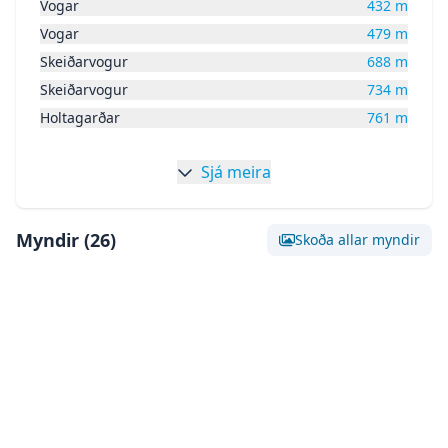
Vogar
432
m
Vogar
479
m
Skeiðarvogur
688
m
Skeiðarvogur
734
m
Holtagarðar
761
m
Sjá meira
Myndir (
26
)
Skoða allar myndir
Skoða stóra mynd af:
Mynd 0
Skoða stóra mynd af:
Mynd 1
Skoða stóra mynd af:
Mynd 2
Skoða stóra mynd af:
Mynd 3
Skoða stóra mynd af:
Mynd 4
Skoða stóra mynd af:
Mynd 5