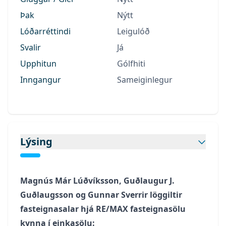
Þak
Nýtt
Lóðarréttindi
Leigulóð
Svalir
Já
Upphitun
Gólfhiti
Inngangur
Sameiginlegur
Lýsing
Magnús Már Lúðvíksson, Guðlaugur J.
Guðlaugsson og Gunnar Sverrir löggiltir
fasteignasalar hjá RE/MAX fasteignasölu
kynna í einkasölu: