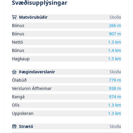
Svæðisupplýsingar
4. Lántökugjald lánastofnunar - Nánari
upplýsingar á heimasíðum lánastofnana.
Matvörubúðir
Skoða
5. Umsýslugjald til fasteignasölu kr. 69.900.-
Bónus
266
m
Bónus
907
m
Nettó
1.3
km
Bónus
1.4
km
Hagkaup
1.5
km
Þægindaverslanir
Skoða
Ólabúð
779
m
Verslunin Álfheimar
938
m
Rangá
974
m
Olís
1.3
km
Uppskeran
1.3
km
Strætó
Skoða