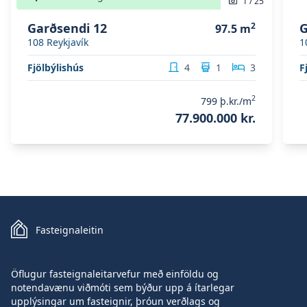
1
/
25
Garðsendi 12
2
G
97.5
m
108
Reykjavík
1
Fjölbýlishús
4
1
3
F
2
799
þ.kr./m
77.900.000 kr.
Fasteignaleitin
Öflugur fasteignaleitarvefur með einföldu og
notendavænu viðmóti sem býður upp á ítarlegar
upplýsingar um fasteignir, þróun verðlags og