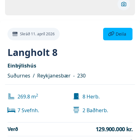
Skoða 
Deila eign
Deila
Skráð
11. apríl 2026
Langholt 8
Einbýlishús
Suðurnes
/
Reykjanesbær
-
230
2
269.8
m
8
Herb.
7
Svefnh.
2
Baðherb.
129.900.000 kr.
Verð