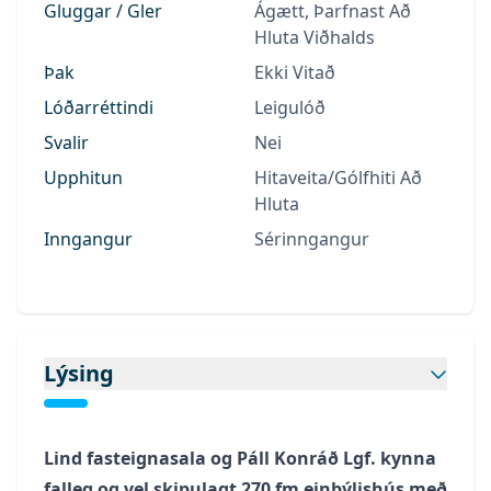
Gluggar / Gler
Ágætt, Þarfnast Að
Hluta Viðhalds
Þak
Ekki Vitað
Lóðarréttindi
Leigulóð
Svalir
Nei
Upphitun
Hitaveita/gólfhiti Að
Hluta
Inngangur
Sérinngangur
Lýsing
Lind fasteignasala og Páll Konráð Lgf. kynna
falleg og vel skipulagt 270 fm einbýlishús með