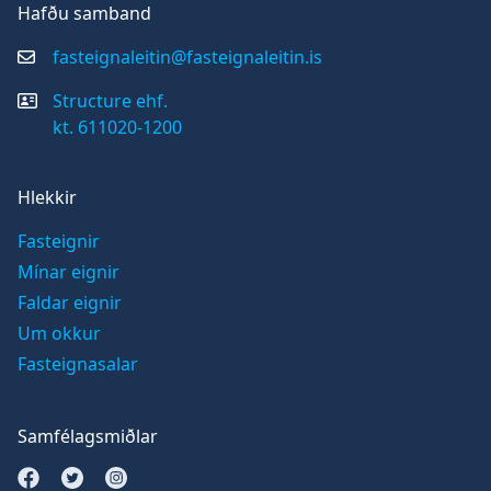
Hafðu samband
fasteignaleitin@fasteignaleitin.is
Structure ehf.
kt. 611020-1200
Hlekkir
Fasteignir
Mínar eignir
Faldar eignir
Um okkur
Fasteignasalar
Samfélagsmiðlar
Opna Facebook síðu
Opna Twitter síðu
Opna Instagram síðu