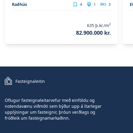
Raðhús
4
1
3
E
2
635
þ.kr./m
82.900.000 kr.
Fasteignaleitin
Öflugur fasteignaleitarvefur með einföldu og
notendavænu viðmóti sem býður upp á ítarlegar
upplýsingar um fasteignir, þróun verðlags og
fróðleik um fasteignamarkaðinn.