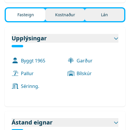
Fasteign
Kostnaður
Lán
Upplýsingar
Byggt
1965
Garður
Pallur
Bílskúr
Sérinng.
Ástand eignar