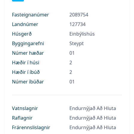
Fasteignanúmer
2089754
Landnúmer
127734
Húsgerð
Einbýlishús
Byggingarefni
Steypt
Númer hæðar
01
Hæðir í húsi
2
Hæðir í íbúð
2
Númer íbúðar
01
Vatnslagnir
Endurnýjað Að Hluta
Raflagnir
Endurnýjað Að Hluta
Frárennslislagnir
Endurnýjað Að Hluta