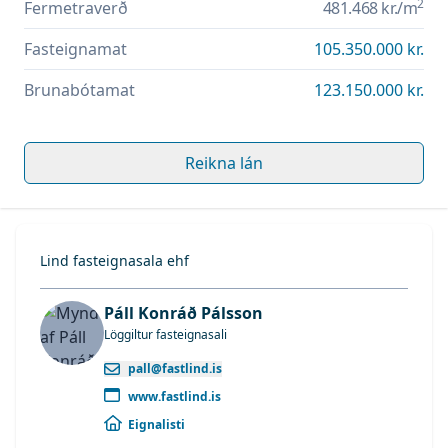
2
Fermetraverð
481.468 kr.
/m
Fasteignamat
105.350.000 kr.
Brunabótamat
123.150.000 kr.
Reikna lán
Lind fasteignasala ehf
Páll Konráð Pálsson
Löggiltur fasteignasali
pall@fastlind.is
www.fastlind.is
Eignalisti