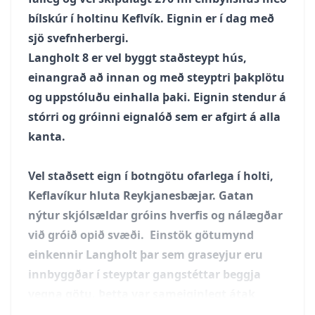
bílskúr í holtinu Keflvík. Eignin er í dag með
sjö svefnherbergi.
Langholt 8 er vel byggt staðsteypt hús,
einangrað að innan og með steyptri þakplötu
og uppstóluðu einhalla þaki. Eignin stendur á
stórri og gróinni eignalóð sem er afgirt á alla
kanta.
Vel staðsett eign í botngötu ofarlega í holti,
Keflavíkur hluta Reykjanesbæjar. Gatan
nýtur skjólsældar gróins hverfis og nálægðar
við gróið opið svæði. Einstök götumynd
einkennir Langholt þar sem graseyjur eru
innbyggðar í steyptar gangstéttar beggja
vegna götu. Þetta var sameiginlegt átak
þeirra sem byggðu götuna og