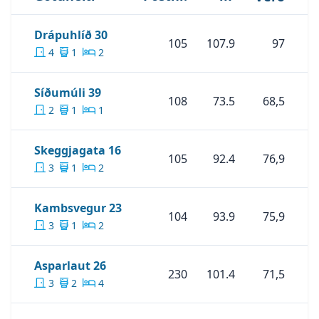
eða agust@remax.is / maggi@remax.is
Skoða Eignina
Drápuhlíð 30
Drápuhlíð 30
105
107.9
97
4
1
2
Skoða Eignina
Síðumúli 39
Síðumúli 39
108
73.5
68,5
2
1
1
Skoða Eignina
Skeggjagata 16
Skeggjagata 16
105
92.4
76,9
3
1
2
Skoða Eignina
Kambsvegur 23
Kambsvegur 23
104
93.9
75,9
3
1
2
Skoða Eignina
Asparlaut 26
Asparlaut 26
230
101.4
71,5
3
2
4