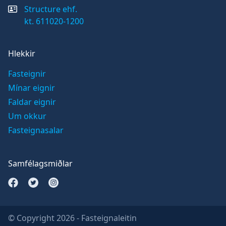
Structure ehf.
kt. 611020-1200
Hlekkir
Fasteignir
Mínar eignir
Faldar eignir
Um okkur
Fasteignasalar
Samfélagsmiðlar
Opna Facebook síðu
Opna Twitter síðu
Opna Instagram síðu
© Copyright
2026
- Fasteignaleitin