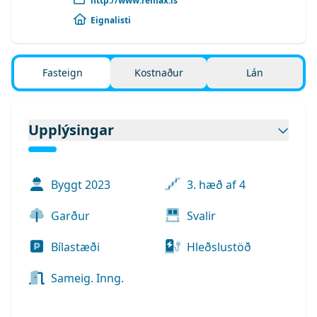
http://www.remax.is
Eignalisti
Fasteign
Kostnaður
Lán
Upplýsingar
Byggt
2023
3. hæð af 4
Garður
Svalir
Bílastæði
Hleðslustöð
Sameig. Inng.