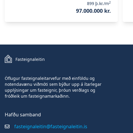
2
899
þ.kr./m
97.000.000 kr.
Fasteignaleitin
Öflugur fasteignaleitarvefur með einföldu og
notendavænu viðmóti sem býður upp á ítarlegar
upplýsingar um fasteignir, þróun verðlags og
fróðleik um fasteignamarkaðinn.
Hafðu samband
fasteignaleitin@fasteignaleitin.is