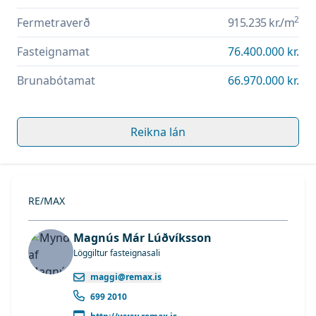
2
Fermetraverð
915.235 kr.
/m
Fasteignamat
76.400.000 kr.
Brunabótamat
66.970.000 kr.
Reikna lán
RE/MAX
Magnús Már Lúðvíksson
Löggiltur fasteignasali
maggi@remax.is
699 2010