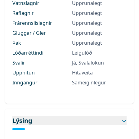
Vatnslagnir
Upprunalegt
Raflagnir
Upprunalegt
Frárennslislagnir
Upprunalegt
Gluggar / Gler
Upprunalegt
Þak
Upprunalegt
Lóðarréttindi
Leigulóð
Svalir
Já, Svalalokun
Upphitun
Hitaveita
Inngangur
Sameiginlegur
Lýsing