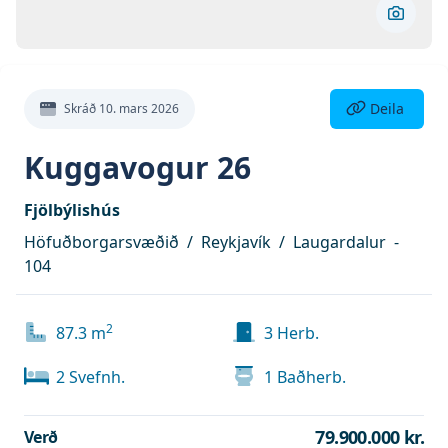
Skoða 
Deila eign
Deila
Skráð
10. mars 2026
Kuggavogur 26
Fjölbýlishús
Höfuðborgarsvæðið
/
Reykjavík
/
Laugardalur
-
104
2
87.3
m
3
Herb.
2
Svefnh.
1
Baðherb.
79.900.000 kr.
Verð