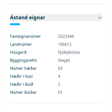
Ástand eignar
Fasteignanúmer
2522344
Landnúmer
105612
Húsgerð
Fjölbýlishús
Byggingarefni
Steypt
Númer hæðar
03
Hæðir í húsi
4
Hæðir í íbúð
2
Númer íbúðar
01