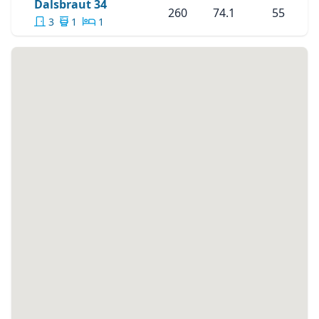
Skoða Eignina
Dalsbraut 34
Dalsbraut 34
260
74.1
55
3
1
1