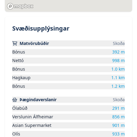
Svæðisupplýsingar
Matvörubúðir
Skoða
Bónus
392
m
Nettó
998
m
Bónus
1.0
km
Hagkaup
1.1
km
Bónus
1.2
km
Þægindaverslanir
Skoða
Ólabúð
291
m
Verslunin Álfheimar
856
m
Asian Supermarket
901
m
Olís
933
m