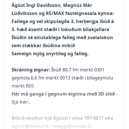
Ágúst Ingi Davíðsson,
Magnús Már
Lúðvíksson og RE/MAX fasteignasala kynna:
Fallega og vel skipulagða 3. herbergja íbúð á
3. hæð ásamt stæði í lokuðum bílakjallara
Íbúðin sé einstaklega falleg með svalalokun
sem stækkar íbúðina mikið
Sameign mjög snyrtileg og falleg.
Skráning eignar:
Íbúð 80,7 fm merkt 0301
geymsla 6,6 fm merkt 0013 stæði í bílageymslu
merkt B05
Hér má ganga í gegnum eignina með 3D slóð -
Sjá hér:.
Bókið skoðun hjá Ágústi í síma 787-8817 eða
agust@remax.is / maggi@remax.is