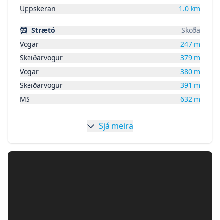
Uppskeran
1.0
km
Strætó
Skoða
Vogar
247
m
Skeiðarvogur
379
m
Vogar
380
m
Skeiðarvogur
391
m
MS
632
m
Sjá meira