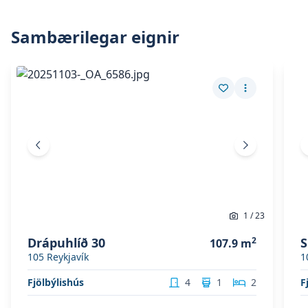
Skoða stóra mynd af:
Mynd 2
Sambærilegar eignir
Skoða eignina
Drápuhlíð 30
Skoð
Skoða eignina
Drápuhlíð 30
Sko
Vista eign
Fleiri aðgerð
Fyrri mynd
Næsta mynd
1
/
23
Drápuhlíð 30
2
S
107.9
m
105
Reykjavík
1
Fjölbýlishús
4
1
2
F